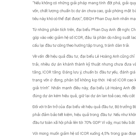
“Nếu không có những giải pháp mang tính đột phá, giải quyế
vốn, chất lượng chuẩn bị dự án chưa cao, giải phóng mặt b
tiêu này khó có thể đạt được”, ĐBQH Phan Duy Anh nhấn mạ
Từ những phân tích trên, đại biểu Phan Duy Anh đề nghị Chín
góp vào việc giảm hệ số ICOR, đâu là phần do năng suất la
cấu lại đầu tư công theo hướng tập trung, tránh dàn trải.
Về vấn đề hiệu quả đầu tư, đại biểu Lê Hoàng Anh cũng chỉ
trải, nhiều dự án khánh thành kỹ thuật nhưng chưa đưa v
tăng, ICOR tăng. Đáng lưu ý, chuẩn bị đầu tư yếu, đánh giá 
trạng vốn ứ đọng, phân bổ không kịp thời. Hệ số ICOR cao kh
giải trình”. Nhấn mạnh điều này, đại biểu Lê Hoàng Anh đề
đúng dự án kém hiệu quả, giữ lại dự án lan toả cao, nếu cắt
Đối với trăn trở của đại biểu về hiệu quả đầu tư, Bộ trưởng B
phải đảm bảo tiết kiệm, hiệu quả trong đầu tư. Nếu như không
đầu tư toàn xã hội phải lên tới 70% GDP. Vì vậy, mục tiêu bắ
Với mong muốn giảm hệ số ICOR xuống 4,5% trong giai đoạ