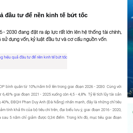
ả đầu tư để nền kinh tế bứt tốc
- 2030 đang đặt ra áp lực rất lớn lên hệ thống tài chính,
 sử dụng vốn, kỷ luật đầu tư và cơ cấu nguồn vốn.
DP bình quân từ 10%/năm trở lên trong giai đoạn 2026 - 2030. Cùng với
,43% giai đoạn 2021 - 2025 xuống còn 4,5 - 4,8%. Tỷ lệ tích lũy tài sản
ng 40%, ĐBQH Phan Duy Anh (Đà Nẵng) nhấn mạnh, đây là những chỉ tiêu
m tính khả thi của bộ tiêu chí trên, đại biểu lưu ý, giai đoạn 2016 - 2020,
là sau 5 năm chỉ giảm được 0,34 điểm. Trong khi đó, mục tiêu giai đoạn