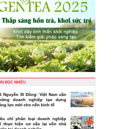
IN ĐỌC NHIỀU
S Nguyễn Sĩ Dũng: Việt Nam cần
hững doanh nghiệp tạo dựng
ăng lực mới cho nền kinh tế
iêu chí phân loại doanh nghiệp
ể thực hiện cơ cấu lại vốn nhà