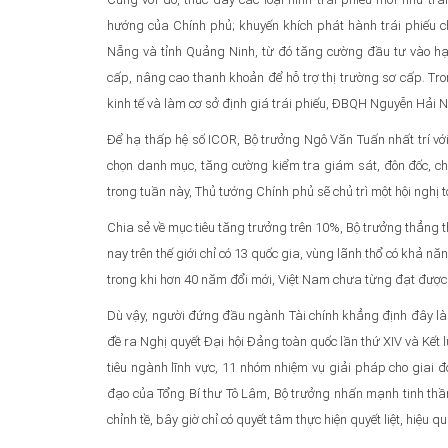
hướng của Chính phủ; khuyến khích phát hành trái phiếu ch
Nẵng và tỉnh Quảng Ninh, từ đó tăng cường đầu tư vào hạ 
cấp, nâng cao thanh khoản để hỗ trợ thị trường sơ cấp. T
kinh tế và làm cơ sở định giá trái phiếu, ĐBQH Nguyễn Hải 
Để hạ thấp hệ số ICOR, Bộ trưởng Ngô Văn Tuấn nhất trí với 
chọn danh mục, tăng cường kiểm tra giám sát, đôn đốc, cho
trong tuần này, Thủ tướng Chính phủ sẽ chủ trì một hội nghị 
Chia sẻ về mục tiêu tăng trưởng trên 10%, Bộ trưởng thẳng t
nay trên thế giới chỉ có 13 quốc gia, vùng lãnh thổ có khả n
trong khi hơn 40 năm đổi mới, Việt Nam chưa từng đạt được
Dù vậy, người đứng đầu ngành Tài chính khẳng định đây là 
đề ra Nghị quyết Đại hội Đảng toàn quốc lần thứ XIV và Kết
tiêu ngành lĩnh vực, 11 nhóm nhiệm vụ giải pháp cho giai đo
đạo của Tổng Bí thư Tô Lâm, Bộ trưởng nhấn mạnh tinh thần
chỉnh tề, bây giờ chỉ có quyết tâm thực hiện quyết liệt, hiệu q