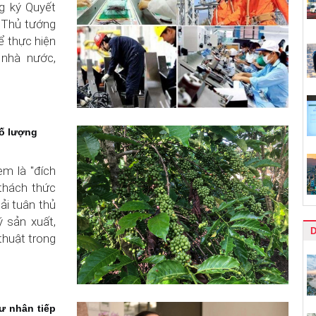
g ký Quyết
 Thủ tướng
ể thực hiện
 nhà nước,
số lượng
m là "đích
 thách thức
ải tuân thủ
ý sản xuất,
D
 thuật trong
ư nhân tiếp