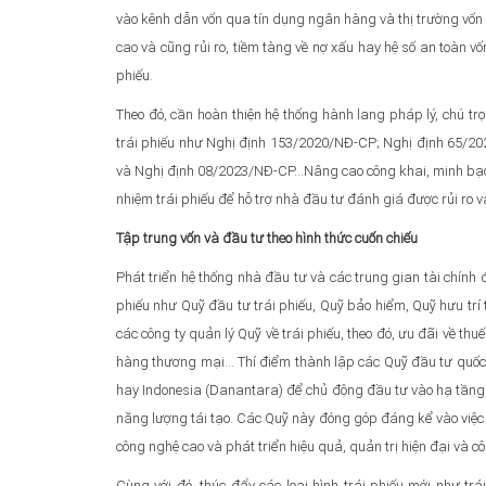
vào kênh dẫn vốn qua tín dụng ngân hàng và thị trường vốn 
cao và cũng rủi ro, tiềm tàng về nợ xấu hay hệ số an toàn vố
phiếu.
Theo đó, cần hoàn thiện hệ thống hành lang pháp lý, chú trọ
trái phiếu như Nghị định 153/2020/NĐ-CP; Nghị định 65/2
và Nghị định 08/2023/NĐ-CP…Nâng cao công khai, minh bạch t
nhiệm trái phiếu để hỗ trợ nhà đầu tư đánh giá được rủi ro và
Tập trung vốn và đầu tư theo hình thức cuốn chiếu
Phát triển hệ thống nhà đầu tư và các trung gian tài chính đ
phiếu như Quỹ đầu tư trái phiếu, Quỹ bảo hiểm, Quỹ hưu trí 
các công ty quản lý Quỹ về trái phiếu, theo đó, ưu đãi về t
hàng thương mại... Thí điểm thành lập các Quỹ đầu tư quốc
hay Indonesia (Danantara) để chủ động đầu tư vào hạ tầng,
năng lượng tái tạo. Các Quỹ này đóng góp đáng kể vào việc
công nghệ cao và phát triển hiệu quả, quản trị hiện đại và c
Cùng với đó, thúc đẩy các loại hình trái phiếu mới như tr