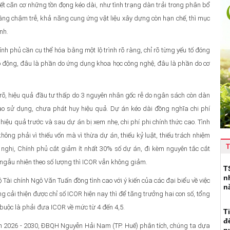
t căn cơ những tồn đọng kéo dài, như tình trạng dàn trải trong phân bổ
ằng chậm trễ, khả năng cung ứng vật liệu xây dựng còn hạn chế, thì mục
nh.
h phủ cần cụ thể hóa bằng một lộ trình rõ ràng, chỉ rõ từng yếu tố đóng
o động, đâu là phần do ứng dụng khoa học công nghệ, đâu là phần do cơ
 rõ, hiệu quả đầu tư thấp do 3 nguyên nhân gốc rễ do ngân sách còn dàn
ào sử dụng, chưa phát huy hiệu quả. Dự án kéo dài đồng nghĩa chi phí
hiệu quả trước và sau dự án bị xem nhẹ, chi phí phi chính thức cao. Tình
ông phải vì thiếu vốn mà vì thừa dự án, thiếu kỷ luật, thiếu trách nhiệm
T
 nghị, Chính phủ cắt giảm ít nhất 30% số dự án, đi kèm nguyên tắc cắt
 ngẫu nhiên theo số lượng thì ICOR vẫn không giảm.
T
n
ộ Tài chính Ngô Văn Tuấn đồng tình cao với ý kiến của các đại biểu về việc
n
 cải thiện được chỉ số ICOR hiện nay thì để tăng trưởng hai con số, tổng
t buộc là phải đưa ICOR về mức từ 4 đến 4,5.
T
đ
n 2026 - 2030, ĐBQH Nguyễn Hải Nam (TP. Huế) phân tích, chúng ta dựa