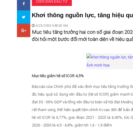
DIỄN ĐÀN ĐẦU TƯ
Khơi thông nguồn lực, tăng hiệu qu
4/23/2026 5:48:03 AM
Mục tiêu tăng trưởng hai con số giai đoạn 2026 
đòi hỏi một bước đổi mới toàn diện về hiệu quả
Ảnh minh họa
Mục tiêu giảm hệ số ICOR 4,5%
Báo cáo của Chính phủ đã xác định mục tiêu tăng trưởng G
đó, hiệu quả sử dụng vốn đầu tư (hệ số ICOR) giảm mạnh từ 6
đạt 35 - 36% GDP và tổng vốn đầu tư toàn xã hội đạt khoả
rất tham vọng, thể hiện quyết tâm chính trị cao. Bởi để bảo đả
hệ số ICOR là 6,77%, giai đoạn 2021 - 2025 là 6,43%, tức 
2026 - 2030 là 4,5 - 4,8%, giảm tới 1,6 - 1,9 điểm.