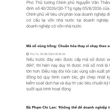
Phó Thủ tướng Chính phủ Nguyễn Văn Thắn
định số 40/2026/QĐ-TTg ngày 05/8/2026 của
Chính phủ về tiêu chí phân loại doanh nghiệp đ
cơ cấu lại vốn nhà nước tại doanh nghiệp
doanh nghiệp có vốn nhà nước.
Mã số vùng trồng: Chuẩn hóa thay vì chạy theo 
Thứ Tư, 05/08/2026 03:38 SA
Nếu trước đây việc được cấp mã số được xe
đến", thì hiện nay duy trì được mã số mới là
lớn hơn. Điều này đòi hỏi các vùng sản xuất ph
đồng bộ quy trình canh tác, ghi chép nhật k
kiểm soát dịch hại và duy trì các tiêu chuẩn kỹ
suốt quá trình hoạt động.
Bà Phạm Chi Lan: 'Không thể để doanh nghiệp t