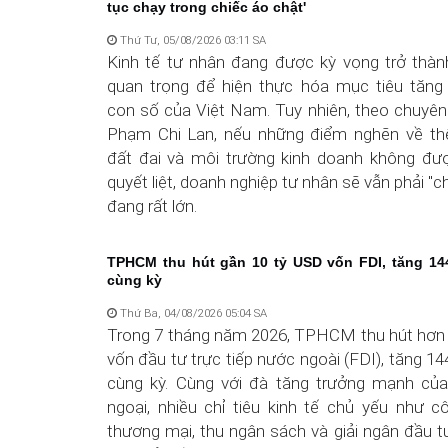
tục chạy trong chiếc áo chật'
Thứ Tư, 05/08/2026 03:11 SA
Kinh tế tư nhân đang được kỳ vọng trở thàn
quan trọng để hiện thực hóa mục tiêu tăng 
con số của Việt Nam. Tuy nhiên, theo chuyên 
Phạm Chi Lan, nếu những điểm nghẽn về thể
đất đai và môi trường kinh doanh không đư
quyết liệt, doanh nghiệp tư nhân sẽ vẫn phải "c
đang rất lớn.
TPHCM thu hút gần 10 tỷ USD vốn FDI, tăng 14
cùng kỳ
Thứ Ba, 04/08/2026 05:04 SA
Trong 7 tháng năm 2026, TPHCM thu hút hơn 
vốn đầu tư trực tiếp nước ngoài (FDI), tăng 14
cùng kỳ. Cùng với đà tăng trưởng mạnh củ
ngoại, nhiều chỉ tiêu kinh tế chủ yếu như c
thương mại, thu ngân sách và giải ngân đầu t