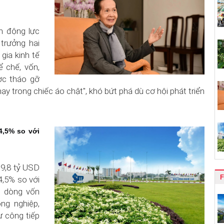
h động lực
trưởng hai
gia kinh tế
 chế, vốn,
ợc tháo gỡ
hạy trong chiếc áo chật", khó bứt phá dù cơ hội phát triển
4,5% so với
9,8 tỷ USD
F
4,5% so với
a dòng vốn
ông nghiệp,
ư công tiếp