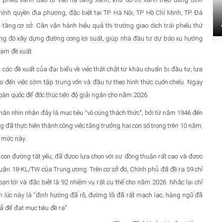
ính quyền địa phương, đặc biệt tại TP. Hà Nội, TP. Hồ Chí Minh, TP. Đà
tầng cơ sở. Cần vận hành hiệu quả thị trường giao dịch trái phiếu thứ
rong đó xây dựng đường cong lợi suất, giúp nhà đầu tư dự báo xu hướng
Nam đề xuất.
các đề xuất của đại biểu về việc thắt chặt từ khâu chuẩn bị đầu tư, lựa
 đến việc sớm tập trung vốn và đầu tư theo hình thức cuốn chiếu. Ngay
toàn quốc để đốc thúc tiến độ giải ngân cho năm 2026.
hắn nhìn nhận đây là mục tiêu “vô cùng thách thức", bởi từ năm 1946 đến
ăng đã thực hiện thành công việc tăng trưởng hai con số trong trên 10 năm,
 mức này.
con đường tất yếu, đã được lựa chọn với sự đồng thuận rất cao và được
 luận 18-KL/TW của Trung ương. Trên cơ sở đó, Chính phủ đã đề ra 59 chỉ
ạn tới và đặc biệt là 92 nhiệm vụ rất cụ thể cho năm 2026. Nhắc lại chỉ
 lúc này là “định hướng đã rõ, đường lối đã rất mạch lạc, hàng ngũ đã
uả để đạt mục tiêu đề ra".