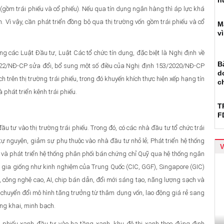
n
(gồm trái phiếu và cổ phiếu). Nếu qua tín dụng ngân hàng thì áp lực khá
n. Vì vậy, cần phát triển đồng bộ qua thị trường vốn gồm trái phiếu và cổ
M
v
ng các Luật Đầu tư, Luật Các tổ chức tín dụng, đặc biệt là Nghị định về
B
022/NĐ-CP sửa đổi, bổ sung một số điều của Nghị định 153/2020/NĐ-CP
d
rên thị trường trái phiếu, trong đó khuyến khích thực hiện xếp hạng tín
c
 phát triển kênh trái phiếu.
T
F
ầu tư vào thị trường trái phiếu. Trong đó, có các nhà đầu tư tổ chức trái
tự nguyện, giảm sự phụ thuộc vào nhà đầu tư nhỏ lẻ; Phát triển hệ thống
huế và phát triển hệ thống phân phối bán chứng chỉ Quỹ qua hệ thống ngân
 gia giống như kinh nghiệm của Trung Quốc (CIC, GGF), Singapore (GIC)
 công nghệ cao, AI, chip bán dẫn, đổi mới sáng tạo, năng lượng sạch và
 chuyển đổi mô hình tăng trưởng từ thâm dụng vốn, lao động giá rẻ sang
ông khai, minh bạch.
ái phiếu xanh đầu tư vào hạ tầng xanh, khu đô thị xanh theo đúng định