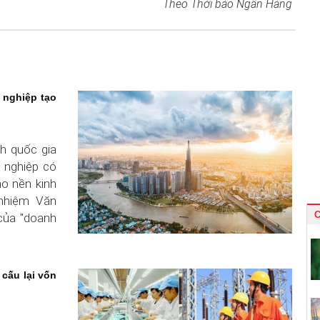
Theo Thời báo Ngân Hàng
 nghiệp tạo
nh quốc gia
h nghiệp có
ho nền kinh
 nhiệm Văn
C
 của "doanh
 cấu lại vốn