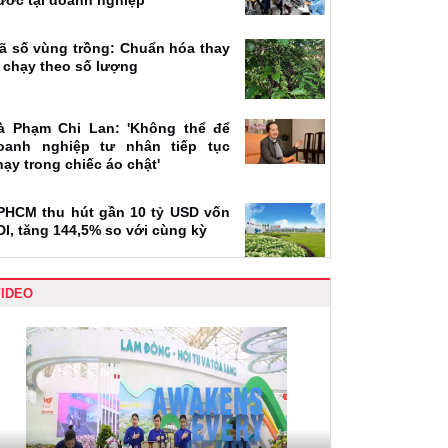
ước tại doanh nghiệp
ã số vùng trồng: Chuẩn hóa thay
ì chạy theo số lượng
à Phạm Chi Lan: 'Không thể để
oanh nghiệp tư nhân tiếp tục
hạy trong chiếc áo chật'
PHCM thu hút gần 10 tỷ USD vốn
DI, tăng 144,5% so với cùng kỳ
VIDEO