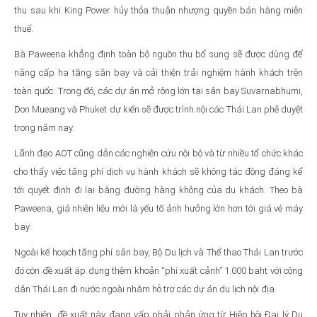
thu sau khi King Power hủy thỏa thuận nhượng quyền bán hàng miễn
thuế.
Bà Paweena khẳng định toàn bộ nguồn thu bổ sung sẽ được dùng để
nâng cấp hạ tầng sân bay và cải thiện trải nghiệm hành khách trên
toàn quốc. Trong đó, các dự án mở rộng lớn tại sân bay Suvarnabhumi,
Don Mueang và Phuket dự kiến sẽ được trình nội các Thái Lan phê duyệt
trong năm nay.
Lãnh đạo AOT cũng dẫn các nghiên cứu nội bộ và từ nhiều tổ chức khác
cho thấy việc tăng phí dịch vụ hành khách sẽ không tác động đáng kể
tới quyết định đi lại bằng đường hàng không của du khách. Theo bà
Paweena, giá nhiên liệu mới là yếu tố ảnh hưởng lớn hơn tới giá vé máy
bay.
Ngoài kế hoạch tăng phí sân bay, Bộ Du lịch và Thể thao Thái Lan trước
đó còn đề xuất áp dụng thêm khoản “phí xuất cảnh” 1.000 baht với công
dân Thái Lan đi nước ngoài nhằm hỗ trợ các dự án du lịch nội địa.
Tuy nhiên, đề xuất này đang vấp phải phản ứng từ Hiệp hội Đại lý Du