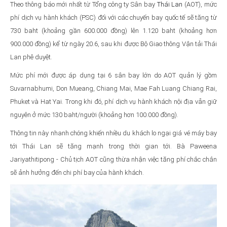
Theo thông báo mới nhất từ Tổng công ty Sân bay
Thái Lan
(AOT), mức
phí dịch vụ hành khách (PSC) đối với các chuyến bay quốc tế sẽ tăng từ
730 baht (khoảng gần 600.000 đồng) lên 1.120 baht (khoảng hơn
900.000 đồng) kể từ ngày 20.6, sau khi được Bộ Giao thông Vận tải Thái
Lan phê duyệt.
Mức phí mới được áp dụng tại 6 sân bay lớn do AOT quản lý gồm
Suvarnabhumi, Don Mueang, Chiang Mai, Mae Fah Luang Chiang Rai,
Phuket và Hat Yai. Trong khi đó, phí dịch vụ hành khách nội địa vẫn giữ
nguyên ở mức 130 baht/người (khoảng hơn 100.000 đồng).
Thông tin này nhanh chóng khiến nhiều du khách lo ngại giá vé máy bay
tới Thái Lan sẽ tăng mạnh trong thời gian tới. Bà Paweena
Jariyathitipong - Chủ tịch AOT cũng thừa nhận việc tăng phí chắc chắn
sẽ ảnh hưởng đến chi phí bay của hành khách.