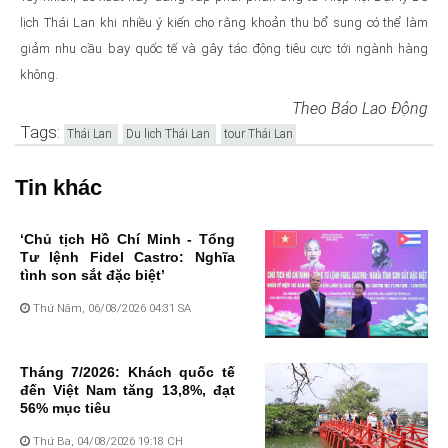
lịch Thái Lan khi nhiều ý kiến cho rằng khoản thu bổ sung có thể làm
giảm nhu cầu bay quốc tế và gây tác động tiêu cực tới ngành hàng
không.
Theo Báo Lao Động
Tags:
Thái Lan
Du lịch Thái Lan
tour Thái Lan
Tin khác
‘Chủ tịch Hồ Chí Minh - Tổng
Tư lệnh Fidel Castro: Nghĩa
tình son sắt đặc biệt’
Thứ Năm, 06/08/2026 04:31 SA
Tháng 7/2026: Khách quốc tế
đến Việt Nam tăng 13,8%, đạt
56% mục tiêu
Thứ Ba, 04/08/2026 19:18 CH