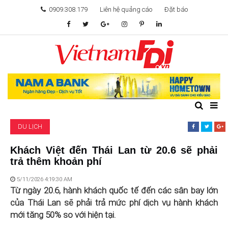
0909.308.179
Liên hệ quảng cáo
Đặt báo
TÂM ĐIỂM ĐẦU TƯ
TÀI CHÍNH
BẤT ĐỘNG SẢN
DU LỊCH
KHỞI NGHIỆP
Khách Việt đến Thái Lan từ 20.6 sẽ phải
trả thêm khoản phí
GIẢI TRÍ & CÔNG NGHỆ
5/11/2026 4:19:30 AM
Từ ngày 20.6, hành khách quốc tế đến các sân bay lớn
của Thái Lan sẽ phải trả mức phí dịch vụ hành khách
mới tăng 50% so với hiện tại.