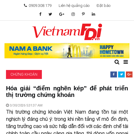
0909.308.179
Liên hệ quảng cáo
Đặt báo
TÂM ĐIỂM ĐẦU TƯ
TÀI CHÍNH
BẤT ĐỘNG SẢN
CHỨNG KHOÁN
KHỞI NGHIỆP
Hóa giải “điểm nghẽn kép” để phát triển
thị trường chứng khoán
GIẢI TRÍ & CÔNG NGHỆ
3/30/2026 5:31:37 AM
Thị trường chứng khoán Việt Nam đang tồn tại một
nghịch lý đáng chú ý: trong khi nền tảng vĩ mô ổn định,
tăng trưởng cao và sức hấp dẫn đối với các định chế tài
chính toàn cầu ngày càng gia tăng, thì dòng vốn ngoại