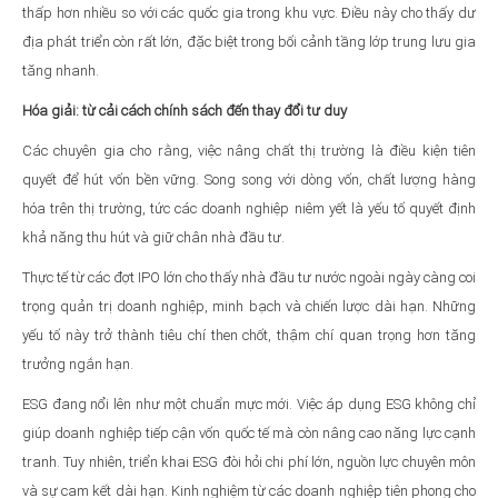
thấp hơn nhiều so với các quốc gia trong khu vực. Điều này cho thấy dư
địa phát triển còn rất lớn, đặc biệt trong bối cảnh tầng lớp trung lưu gia
tăng nhanh.
Hóa giải: từ cải cách chính sách đến thay đổi tư duy
Các chuyên gia cho rằng, việc nâng chất thị trường là điều kiện tiên
quyết để hút vốn bền vững. Song song với dòng vốn, chất lượng hàng
hóa trên thị trường, tức các doanh nghiệp niêm yết là yếu tố quyết định
khả năng thu hút và giữ chân nhà đầu tư.
Thực tế từ các đợt IPO lớn cho thấy nhà đầu tư nước ngoài ngày càng coi
trọng quản trị doanh nghiệp, minh bạch và chiến lược dài hạn. Những
yếu tố này trở thành tiêu chí then chốt, thậm chí quan trọng hơn tăng
trưởng ngắn hạn.
ESG đang nổi lên như một chuẩn mực mới. Việc áp dụng ESG không chỉ
giúp doanh nghiệp tiếp cận vốn quốc tế mà còn nâng cao năng lực cạnh
tranh. Tuy nhiên, triển khai ESG đòi hỏi chi phí lớn, nguồn lực chuyên môn
và sự cam kết dài hạn. Kinh nghiệm từ các doanh nghiệp tiên phong cho