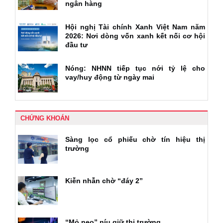
ngân hàng
Hội nghị Tài chính Xanh Việt Nam năm
2026: Nơi dòng vốn xanh kết nối cơ hội
đầu tư
Nóng: NHNN tiếp tục nới tỷ lệ cho
vay/huy động từ ngày mai
CHỨNG KHOÁN
Sàng lọc cổ phiếu chờ tín hiệu thị
trường
Kiễn nhẫn chờ “đáy 2”
“Mỏ neo” níu giữ thị trường