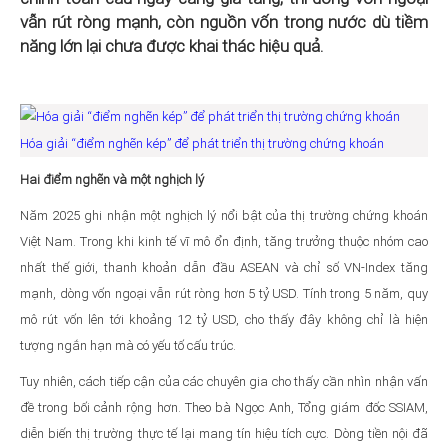
vẫn rút ròng mạnh, còn nguồn vốn trong nước dù tiềm
năng lớn lại chưa được khai thác hiệu quả.
Hóa giải “điểm nghẽn kép” để phát triển thị trường chứng khoán
Hai điểm nghẽn và một nghịch lý
Năm 2025 ghi nhận một nghịch lý nổi bật của thị trường chứng khoán
Việt Nam. Trong khi kinh tế vĩ mô ổn định, tăng trưởng thuộc nhóm cao
nhất thế giới, thanh khoản dẫn đầu ASEAN và chỉ số VN-Index tăng
mạnh, dòng vốn ngoại vẫn rút ròng hơn 5 tỷ USD. Tính trong 5 năm, quy
mô rút vốn lên tới khoảng 12 tỷ USD, cho thấy đây không chỉ là hiện
tượng ngắn hạn mà có yếu tố cấu trúc.
Tuy nhiên, cách tiếp cận của các chuyên gia cho thấy cần nhìn nhận vấn
đề trong bối cảnh rộng hơn. Theo bà Ngọc Anh, Tổng giám đốc SSIAM,
diễn biến thị trường thực tế lại mang tín hiệu tích cực. Dòng tiền nội đã