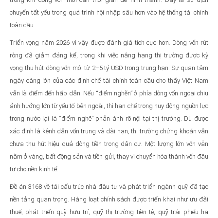
chuyển tất yếu trong quá trình hội nhập sâu hơn vào hệ thống tài chính
toàn cầu.
Triển vọng năm 2026 vì vậy được đánh giá tích cực hơn. Dòng vốn rút
ròng đã giảm đáng kể, trong khi việc nâng hạng thị trường được kỳ
vọng thu hút dòng vốn mới từ 2–5 tỷ USD trong trung hạn. Sự quan tâm
ngày càng lớn của các định chế tài chính toàn cầu cho thấy Việt Nam
vẫn là điểm đến hấp dẫn. Nếu “điểm nghẽn” ở phía dòng vốn ngoại chịu
ảnh hưởng lớn từ yếu tố bên ngoài, thì hạn chế trong huy động nguồn lực
trong nước lại là “điểm nghẽ” phản ánh rõ nội tại thị trường. Dù được
xác định là kênh dẫn vốn trung và dài hạn, thị trường chứng khoán vẫn
chưa thu hút hiệu quả dòng tiền trong dân cư. Một lượng lớn vốn vẫn
nằm ở vàng, bất động sản và tiền gửi, thay vì chuyển hóa thành vốn đầu
tư cho nền kinh tế.
Đề án 3168 về tái cấu trúc nhà đầu tư và phát triển ngành quỹ đã tạo
nền tảng quan trọng. Hàng loạt chính sách được triển khai như ưu đãi
thuế, phát triển quỹ hưu trí, quỹ thị trường tiền tệ, quỹ trái phiếu hạ