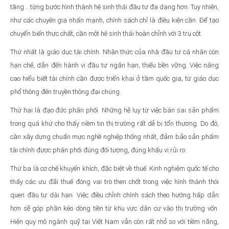
tầng… từng bước hình thành hệ sinh thái đầu tư đa dạng hơn. Tuy nhiên,
như các chuyên gia nhấn mạnh, chính sách chỉ là điều kiện cần. Để tạo
chuyển biến thực chất, cần một hệ sinh thái hoàn chỉnh với 3 trụ cột.
Thứ nhất là giáo dục tài chính. Nhận thức của nhà đầu tư cá nhân còn
hạn chế, dẫn đến hành vi đầu tư ngắn hạn, thiếu bền vững. Việc nâng
cao hiểu biết tài chính cần được triển khai ở tầm quốc gia, từ giáo dục
phổ thông đến truyền thông đại chúng.
Thứ hai là đạo đức phân phối. Những hệ lụy từ việc bán sai sản phẩm
trong quá khứ cho thấy niềm tin thị trường rất dễ bị tổn thương. Do đó,
cần xây dựng chuẩn mực nghề nghiệp thống nhất, đảm bảo sản phẩm
tài chính được phân phối đúng đối tượng, đúng khẩu vị rủi ro.
Thứ ba là cơ chế khuyến khích, đặc biệt về thuế. Kinh nghiệm quốc tế cho
thấy các ưu đãi thuế đóng vai trò then chốt trong việc hình thành thói
quen đầu tư dài hạn. Việc điều chỉnh chính sách theo hướng hấp dẫn
hơn sẽ góp phần kéo dòng tiền từ khu vực dân cư vào thị trường vốn.
Hiện quy mô ngành quỹ tại Việt Nam vẫn còn rất nhỏ so với tiềm năng,