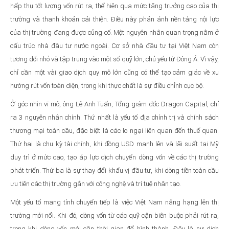
hấp thụ tốt lượng vốn rút ra, thể hiện qua mức tăng trưởng cao của thị
trường và thanh khoản cải thiện. Điều này phản ánh nền tảng nội lực
của thị trường đang được củng cố. Một nguyên nhân quan trọng nằm ở
cấu trúc nhà đầu tư nước ngoài. Cơ sở nhà đầu tư tại Việt Nam còn
tương đối nhỏ và tập trung vào một số quỹ lớn, chủ yếu từ Đông Á. Vì vậy,
chỉ cần một vài giao dịch quy mô lớn cũng có thể tạo cảm giác về xu
hướng rút vốn toàn diện, trong khi thực chất là sự điều chỉnh cục bộ.
Ở góc nhìn vĩ mô, ông Lê Anh Tuấn, Tổng giám đốc Dragon Capital, chỉ
ra 3 nguyên nhân chính. Thứ nhất là yếu tố địa chính trị và chính sách
thương mại toàn cầu, đặc biệt là các lo ngại liên quan đến thuế quan.
Thứ hai là chu kỳ tài chính, khi đồng USD mạnh lên và lãi suất tại Mỹ
duy trì ở mức cao, tạo áp lực dịch chuyển dòng vốn về các thị trường
phát triển. Thứ ba là sự thay đổi khẩu vị đầu tư, khi dòng tiền toàn cầu
ưu tiên các thị trường gắn với công nghệ và trí tuệ nhân tạo.
Một yếu tố mang tính chuyển tiếp là việc Việt Nam nâng hạng lên thị
trường mới nổi. Khi đó, dòng vốn từ các quỹ cận biên buộc phải rút ra,
trong khi dòng vốn mới cần thời gian để hình thành. Đây là sự dịch