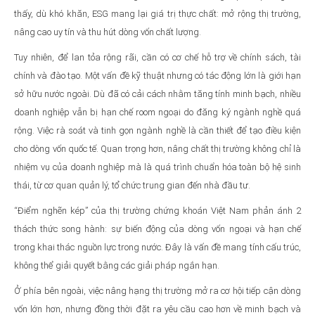
thấy, dù khó khăn, ESG mang lại giá trị thực chất: mở rộng thị trường,
nâng cao uy tín và thu hút dòng vốn chất lượng.
Tuy nhiên, để lan tỏa rộng rãi, cần có cơ chế hỗ trợ về chính sách, tài
chính và đào tạo. Một vấn đề kỹ thuật nhưng có tác động lớn là giới hạn
sở hữu nước ngoài. Dù đã có cải cách nhằm tăng tính minh bạch, nhiều
doanh nghiệp vẫn bị hạn chế room ngoại do đăng ký ngành nghề quá
rộng. Việc rà soát và tinh gọn ngành nghề là cần thiết để tạo điều kiện
cho dòng vốn quốc tế. Quan trọng hơn, nâng chất thị trường không chỉ là
nhiệm vụ của doanh nghiệp mà là quá trình chuẩn hóa toàn bộ hệ sinh
thái, từ cơ quan quản lý, tổ chức trung gian đến nhà đầu tư.
“Điểm nghẽn kép” của thị trường chứng khoán Việt Nam phản ánh 2
thách thức song hành: sự biến động của dòng vốn ngoại và hạn chế
trong khai thác nguồn lực trong nước. Đây là vấn đề mang tính cấu trúc,
không thể giải quyết bằng các giải pháp ngắn hạn.
Ở phía bên ngoài, việc nâng hạng thị trường mở ra cơ hội tiếp cận dòng
vốn lớn hơn, nhưng đồng thời đặt ra yêu cầu cao hơn về minh bạch và