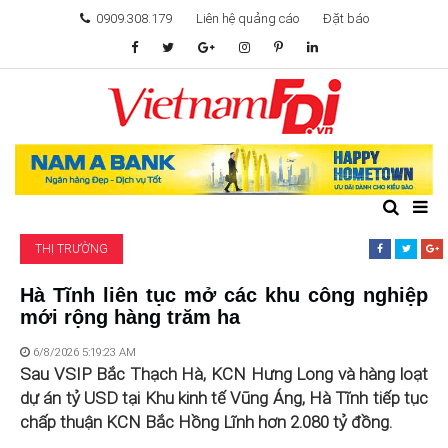
0909.308.179
Liên hệ quảng cáo
Đặt báo
TÂM ĐIỂM ĐẦU TƯ
TÀI CHÍNH
BẤT ĐỘNG SẢN
THỊ TRƯỜNG
KHỞI NGHIỆP
Hà Tĩnh liên tục mở các khu công nghiệp
mới rộng hàng trăm ha
GIẢI TRÍ & CÔNG NGHỆ
6/8/2026 5:19:23 AM
Sau VSIP Bắc Thạch Hà, KCN Hưng Long và hàng loạt
dự án tỷ USD tại Khu kinh tế Vũng Áng, Hà Tĩnh tiếp tục
chấp thuận KCN Bắc Hồng Lĩnh hơn 2.080 tỷ đồng.