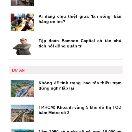
Ai đang chịu thiệt giữa ‘làn sóng’ bán
hàng online?
Tập đoàn Bamboo Capital có tân chủ
tịch hội đồng quản trị
DỰ ÁN
Không để tình trạng 'cao tốc thiếu trạm
dừng nghỉ' lặp lại
TP.HCM: Khoanh vùng 5 khu đô thị TOD
bám Metro số 2
Năm 2050 cả nước sẽ có hơn 10.000km