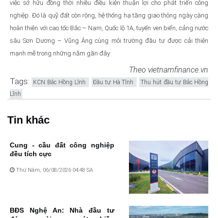
việc sở hữu đồng thời nhiều điều kiện thuận lợi cho phát triển công
nghiệp. Đó là quỹ đất còn rộng, hệ thống hạ tầng giao thông ngày càng
hoàn thiện với cao tốc Bắc – Nam, Quốc lộ 1A, tuyến ven biển, cảng nước
sâu Sơn Dương – Vũng Áng cùng môi trường đầu tư được cải thiện
mạnh mẽ trong những năm gần đây.
Theo vietnamfinance.vn
Tags:
KCN Bắc Hồng Lĩnh
Đầu tư Hà Tĩnh
Thu hút đầu tư Bắc Hồng
Lĩnh
Tin khác
Cung - cầu đất công nghiệp
đều tích cực
Thứ Năm, 06/08/2026 04:48 SA
BĐS Nghệ An: Nhà đầu tư