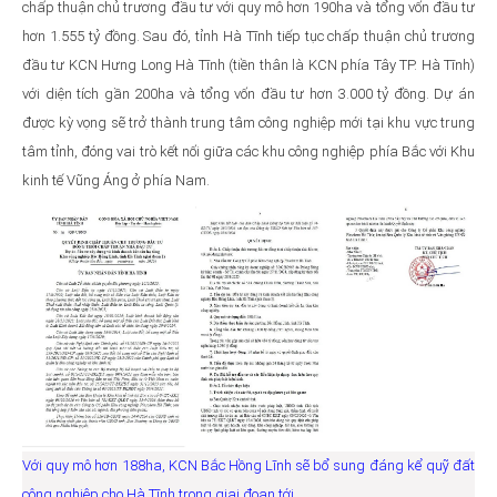
chấp thuận chủ trương đầu tư với quy mô hơn 190ha và tổng vốn đầu tư
hơn 1.555 tỷ đồng. Sau đó, tỉnh Hà Tĩnh tiếp tục chấp thuận chủ trương
đầu tư KCN Hưng Long Hà Tĩnh (tiền thân là KCN phía Tây TP. Hà Tĩnh)
với diện tích gần 200ha và tổng vốn đầu tư hơn 3.000 tỷ đồng. Dự án
được kỳ vọng sẽ trở thành trung tâm công nghiệp mới tại khu vực trung
tâm tỉnh, đóng vai trò kết nối giữa các khu công nghiệp phía Bắc với Khu
kinh tế Vũng Áng ở phía Nam.
Với quy mô hơn 188ha, KCN Bắc Hồng Lĩnh sẽ bổ sung đáng kể quỹ đất
công nghiệp cho Hà Tĩnh trong giai đoạn tới.