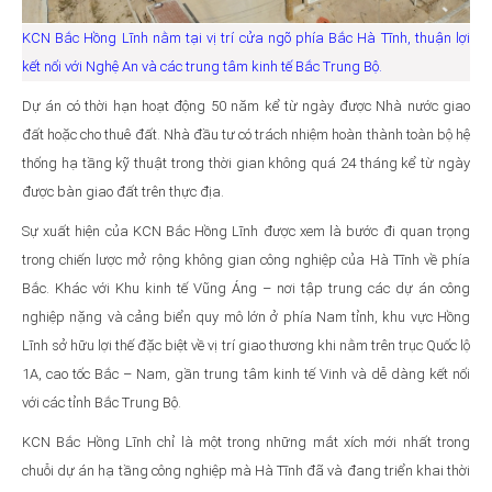
KCN Bắc Hồng Lĩnh nằm tại vị trí cửa ngõ phía Bắc Hà Tĩnh, thuận lợi
kết nối với Nghệ An và các trung tâm kinh tế Bắc Trung Bộ.
Dự án có thời hạn hoạt động 50 năm kể từ ngày được Nhà nước giao
đất hoặc cho thuê đất. Nhà đầu tư có trách nhiệm hoàn thành toàn bộ hệ
thống hạ tầng kỹ thuật trong thời gian không quá 24 tháng kể từ ngày
được bàn giao đất trên thực địa.
Sự xuất hiện của KCN Bắc Hồng Lĩnh được xem là bước đi quan trọng
trong chiến lược mở rộng không gian công nghiệp của Hà Tĩnh về phía
Bắc. Khác với Khu kinh tế Vũng Áng – nơi tập trung các dự án công
nghiệp nặng và cảng biển quy mô lớn ở phía Nam tỉnh, khu vực Hồng
Lĩnh sở hữu lợi thế đặc biệt về vị trí giao thương khi nằm trên trục Quốc lộ
1A, cao tốc Bắc – Nam, gần trung tâm kinh tế Vinh và dễ dàng kết nối
với các tỉnh Bắc Trung Bộ.
KCN Bắc Hồng Lĩnh chỉ là một trong những mắt xích mới nhất trong
chuỗi dự án hạ tầng công nghiệp mà Hà Tĩnh đã và đang triển khai thời