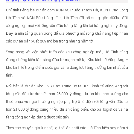
Chỉ tính riêng ba dự án gồm KCN VSIP Bắc Thạch Hà, KCN Hưng Long
Hà Tĩnh và KCN Bắc Hồng Lĩnh, Hà Tĩnh đã bổ sung gần 600ha đất
công nghiệp mới với tổng vốn đầu tư hạ tầng lên tới hàng nghìn tỷ đồng.
Đây là nền tảng quan trọng để địa phương mở rộng khả năng tiếp nhận
các dự án sản xuất quy mô lớn trong những năm tới.
Song song với việc phát triển các khu công nghiệp mới, Hà Tĩnh cũng
đang chứng kiến làn sóng đầu tư mạnh mẽ tại Khu kinh tế Vũng Áng –
khu kinh tế trọng điểm quốc gia và là động lực tăng trưởng lớn nhất của
tỉnh.
Nổi bật là dự án Kho LNG Bắc Trung Bộ tại Khu kinh tế Vũng Áng với
tổng vốn đầu tư dự kiến hơn 26.000 tỷ đồng; dự án khu nhà xưởng cho
thuê phục vụ ngành công nghiệp phụ trợ ô tô điện với tổng vốn đầu tư
hơn 21.000 tỷ đồng; cùng nhiều dự án cảng biển, kho bãi logistics và hạ
tầng công nghiệp đang được xúc tiến.
Theo các chuyên gia kinh tế, lợi thế lớn nhất của Hà Tĩnh hiện nay nằm ở