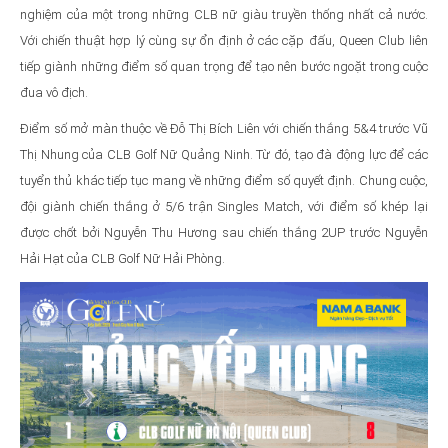
nghiệm của một trong những CLB nữ giàu truyền thống nhất cả nước.
Với chiến thuật hợp lý cùng sự ổn định ở các cặp đấu, Queen Club liên
tiếp giành những điểm số quan trọng để tạo nên bước ngoặt trong cuộc
đua vô địch.
Điểm số mở màn thuộc về Đỗ Thị Bích Liên với chiến thắng 5&4 trước Vũ
Thị Nhung của CLB Golf Nữ Quảng Ninh. Từ đó, tạo đà động lực để các
tuyển thủ khác tiếp tục mang về những điểm số quyết định. Chung cuộc,
đội giành chiến thắng ở 5/6 trận Singles Match, với điểm số khép lại
được chốt bởi Nguyễn Thu Hương sau chiến thắng 2UP trước Nguyễn
Hải Hạt của CLB Golf Nữ Hải Phòng.