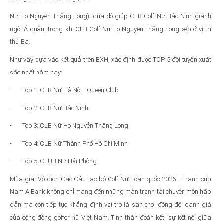
Nữ Họ Nguyễn Thăng Long), qua đó giúp CLB Golf Nữ Bắc Ninh giành
ngôi Á quân, trong khi CLB Golf Nữ Họ Nguyễn Thăng Long xếp ở vị trí
thứ Ba.
Như vậy dựa vào kết quả trên BXH, xác định được TOP 5 đội tuyển xuất
sắc nhất năm nay:
- Top 1: CLB Nữ Hà Nội - Queen Club
- Top 2: CLB Nữ Bắc Ninh
- Top 3: CLB Nữ Họ Nguyễn Thăng Long
- Top 4: CLB Nữ Thành Phố Hồ Chí Minh
- Tóp 5: CLUB Nữ Hải Phòng
Mùa giải Vô địch Các Câu lạc bộ Golf Nữ Toàn quốc 2026 - Tranh cúp
Nam A Bank không chỉ mang đến những màn tranh tài chuyên môn hấp
dẫn mà còn tiếp tục khẳng định vai trò là sân chơi đồng đội danh giá
của cộng đồng golfer nữ Việt Nam. Tinh thần đoàn kết, sự kết nối giữa