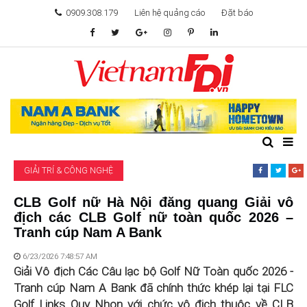
0909.308.179
Liên hệ quảng cáo
Đặt báo
TÂM ĐIỂM ĐẦU TƯ
TÀI CHÍNH
BẤT ĐỘNG SẢN
GIẢI TRÍ & CÔNG NGHỆ
KHỞI NGHIỆP
CLB Golf nữ Hà Nội đăng quang Giải vô
địch các CLB Golf nữ toàn quốc 2026 –
GIẢI TRÍ & CÔNG NGHỆ
Tranh cúp Nam A Bank
6/23/2026 7:48:57 AM
Giải Vô địch Các Câu lạc bộ Golf Nữ Toàn quốc 2026 -
Tranh cúp Nam A Bank đã chính thức khép lại tại FLC
Golf Links Quy Nhon với chức vô địch thuộc về CLB