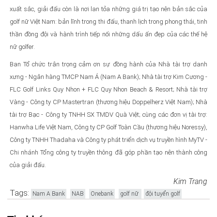
xuất sắc, giải đấu còn là nơi lan tỏa những giá trị tạo nên bản sắc của
golf nữ Việt Nam: bản lĩnh trong thi đấu, thanh lịch trong phong thái, tinh
thần đồng đội và hành trình tiếp nối những dấu ấn đẹp của các thế hệ
nữ golfer.
Ban Tổ chức trân trọng cảm ơn sự đồng hành của Nhà tài trợ danh
xưng - Ngân hàng TMCP Nam Á (Nam A Bank); Nhà tài trợ Kim Cương -
FLC Golf Links Quy Nhon + FLC Quy Nhon Beach & Resort; Nhà tài trợ
Vàng - Công ty CP Mastertran (thương hiệu Doppelherz Việt Nam); Nhà
tài trợ Bạc - Công ty TNHH SX TMDV Quà Việt; cùng các đơn vị tài trợ:
Hanwha Life Việt Nam, Công ty CP Golf Toàn Cầu (thương hiệu Noressy),
Công ty TNHH Thadaha và Công ty phát triển dịch vụ truyền hình MyTV -
Chi nhánh Tổng công ty truyền thông đã góp phần tạo nên thành công
của giải đấu.
Kim Trang
Tags:
Nam A Bank
NAB
Onebank
golf nữ
đội tuyển golf