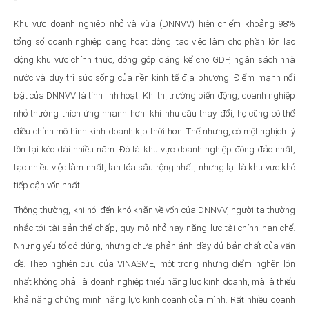
Khu vực doanh nghiệp nhỏ và vừa (DNNVV) hiện chiếm khoảng 98%
tổng số doanh nghiệp đang hoạt động, tạo việc làm cho phần lớn lao
động khu vực chính thức, đóng góp đáng kể cho GDP, ngân sách nhà
nước và duy trì sức sống của nền kinh tế địa phương. Điểm mạnh nổi
bật của DNNVV là tính linh hoạt. Khi thị trường biến động, doanh nghiệp
nhỏ thường thích ứng nhanh hơn; khi nhu cầu thay đổi, họ cũng có thể
điều chỉnh mô hình kinh doanh kịp thời hơn. Thế nhưng, có một nghịch lý
tồn tại kéo dài nhiều năm. Đó là khu vực doanh nghiệp đông đảo nhất,
tạo nhiều việc làm nhất, lan tỏa sâu rộng nhất, nhưng lại là khu vực khó
tiếp cận vốn nhất.
Thông thường, khi nói đến khó khăn về vốn của DNNVV, người ta thường
nhắc tới tài sản thế chấp, quy mô nhỏ hay năng lực tài chính hạn chế.
Những yếu tố đó đúng, nhưng chưa phản ánh đầy đủ bản chất của vấn
đề. Theo nghiên cứu của VINASME, một trong những điểm nghẽn lớn
nhất không phải là doanh nghiệp thiếu năng lực kinh doanh, mà là thiếu
khả năng chứng minh năng lực kinh doanh của mình. Rất nhiều doanh