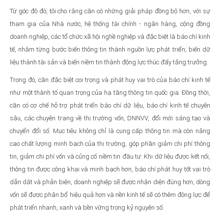
Từ góc độ đó, tôi cho rằng cần có những giải pháp đồng bộ hơn, với sự
tham gia của Nhà nước, hệ thống tài chính - ngân hàng, cộng đồng
doanh nghiệp, các tổ chức xã hội nghề nghiệp và đặc biệt là báo chí kinh
tế, nhằm từng bước biến thông tin thành nguồn lực phát triển, biến dữ
liệu thành tài sản và biến niềm tin thành động lực thúc đẩy tăng trưởng.
Trong đó, cần đặc biệt coi trọng và phát huy vai trò của báo chí kinh tế
như một thành tố quan trọng của hạ tầng thông tin quốc gia. Đồng thời,
cần có cơ chế hỗ trợ phát triển báo chí dữ liệu, báo chí kinh tế chuyên
sâu, các chuyên trang về thị trường vốn, DNNVV, đổi mới sáng tạo và
chuyển đổi số. Mục tiêu không chỉ là cung cấp thông tin mà còn nâng
cao chất lượng minh bạch của thị trường, góp phần giảm chi phí thông
tin, giảm chi phí vốn và củng cố niềm tin đầu tư. Khi dữ liệu được kết nối,
thông tin được công khai và minh bạch hơn, báo chí phát huy tốt vai trò
dẫn dắt và phản biện, doanh nghiệp sẽ được nhận diện đúng hơn, dòng
vốn sẽ được phân bổ hiệu quả hơn và nền kinh tế sẽ có thêm động lực để
phát triển nhanh, xanh và bền vững trong kỷ nguyên số.