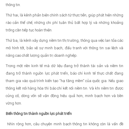
thông tin.
Thứ hai, là kênh phản biện chính sách từ thực tiễn, giúp phát hiện những
rào cản thể chế, những chi phí tuân thủ bất hợp lý và những khoảng
trống cần tiếp tục hoàn thiện.
Thứ ba, là kênh xây dựng niềm tin thị trường, thông qua việc lan tỏa các
mô hình tốt, bảo vệ sự minh bạch, đấu tranh với thông tin sai lệch và
nâng cao chất lượng quản trị doanh nghiệp.
Trong một nền kinh tế mà dữ liệu đang trở thành tài sản và niềm tin
đang trở thành nguồn lực phát triển, báo chí kinh tế thực chất đang
tham gia vào quá trình kiến tạo “hạ tầng mềm” của quốc gia. Nếu giao
thông kết nối hàng hóa thì báo chí kết nối niềm tin. Và khi niềm tin được
củng cố, dòng vốn sẽ vận động hiệu quả hơn, minh bạch hơn và bền
vững hơn.
Biến thông tin thành nguồn lực phát triển
Nhìn rộng hơn, câu chuyện minh bạch thông tin không còn là vấn đề