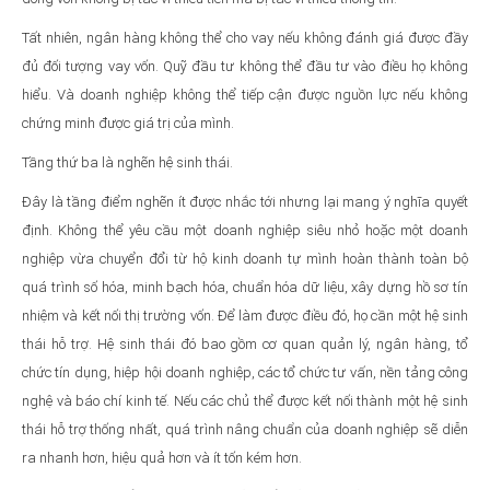
Tất nhiên, ngân hàng không thể cho vay nếu không đánh giá được đầy
đủ đối tượng vay vốn. Quỹ đầu tư không thể đầu tư vào điều họ không
hiểu. Và doanh nghiệp không thể tiếp cận được nguồn lực nếu không
chứng minh được giá trị của mình.
Tầng thứ ba là nghẽn hệ sinh thái.
Đây là tầng điểm nghẽn ít được nhắc tới nhưng lại mang ý nghĩa quyết
định. Không thể yêu cầu một doanh nghiệp siêu nhỏ hoặc một doanh
nghiệp vừa chuyển đổi từ hộ kinh doanh tự mình hoàn thành toàn bộ
quá trình số hóa, minh bạch hóa, chuẩn hóa dữ liệu, xây dựng hồ sơ tín
nhiệm và kết nối thị trường vốn. Để làm được điều đó, họ cần một hệ sinh
thái hỗ trợ. Hệ sinh thái đó bao gồm cơ quan quản lý, ngân hàng, tổ
chức tín dụng, hiệp hội doanh nghiệp, các tổ chức tư vấn, nền tảng công
nghệ và báo chí kinh tế. Nếu các chủ thể được kết nối thành một hệ sinh
thái hỗ trợ thống nhất, quá trình nâng chuẩn của doanh nghiệp sẽ diễn
ra nhanh hơn, hiệu quả hơn và ít tốn kém hơn.