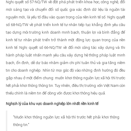
Nghị quyết số 57-NQ/TW về đột phá phát triển khoa học, công nghệ, đổi
mới sáng tạo và chuyển đổi số quốc gia xác định dữ liệu là nguồn tài
nguyên mới, là yếu tố đầu vào quan trọng của nền kinh tế số. Nghị quyết
số 68-NQ/TW về phát triển kinh tế tư nhân tiếp tục khẳng định yêu cầu
tạo dựng môi trường kinh doanh minh bạch, thuận lợi và bình đẳng để
kinh tế tư nhân phát triển trở thành một động lực quan trọng của nền
kinh tế. Nghị quyết số 66-NQ/TW về đổi mới công tác xây dựng và thi
hành pháp luật nhấn mạnh yêu cầu xây dựng hệ thống pháp luật minh
bạch, ổn định, dễ dự báo nhằm giảm chi phí tuân thủ và gia tăng niềm
tin cho doanh nghiệp. Nhìn từ mọi góc độ vào những định hướng đó đều
gặp nhau ở một điểm chung: muốn khơi thông nguồn lực xã hội thì trước
hết phải khơi thông thông tin. Tuy nhiên, điều thị trường vốn Việt Nam còn
thiếu chính là niềm tin để dòng vốn được khơi thông hiệu quả.
Nghịch lý của khu vực doanh nghiệp lớn nhất nền kinh tế
"Muốn khơi thông nguồn lực xã hội thì trước hết phải khơi thông
thông tin."