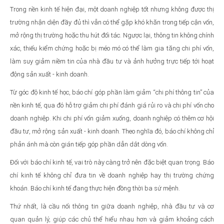
Trong nền kinh tế hiện đại, một doanh nghiệp tốt nhưng không được thị
trường nhận diện đầy đủ thì vẫn có thể gặp khó khăn trong tiếp cận vốn,
mở rộng thị trường hoặc thu hút đối tác. Ngược lại, thông tin không chính
xác, thiếu kiểm chứng hoặc bị méo mó có thể làm gia tăng chi phí vốn,
làm suy giảm niềm tin của nhà đầu tư và ảnh hưởng trực tiếp tới hoạt
động sản xuất - kinh doanh.
Từ góc độ kinh tế học, báo chí góp phần làm giảm “chi phí thông tin” của
nền kinh tế, qua đó hỗ trợ giảm chi phí đánh giá rủi ro và chi phí vốn cho
doanh nghiệp. Khi chi phí vốn giảm xuống, doanh nghiệp có thêm cơ hội
đầu tư, mở rộng sản xuất - kinh doanh. Theo nghĩa đó, báo chí không chỉ
phản ánh mà còn gián tiếp góp phần dẫn dắt dòng vốn.
Đối với báo chí kinh tế, vai trò này càng trở nên đặc biệt quan trọng. Báo
chí kinh tế không chỉ đưa tin về doanh nghiệp hay thị trường chứng
khoán. Báo chí kinh tế đang thực hiện đồng thời ba sứ mệnh.
Thứ nhất, là cầu nối thông tin giữa doanh nghiệp, nhà đầu tư và cơ
quan quản lý, giúp các chủ thể hiểu nhau hơn và giảm khoảng cách