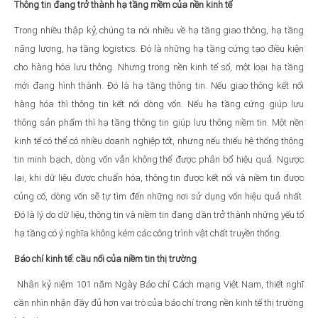
Thông tin đang trở thành hạ tầng mềm của nền kinh tế
Trong nhiều thập kỷ, chúng ta nói nhiều về hạ tầng giao thông, hạ tầng
năng lượng, hạ tầng logistics. Đó là những hạ tầng cứng tạo điều kiện
cho hàng hóa lưu thông. Nhưng trong nền kinh tế số, một loại hạ tầng
mới đang hình thành. Đó là hạ tầng thông tin. Nếu giao thông kết nối
hàng hóa thì thông tin kết nối dòng vốn. Nếu hạ tầng cứng giúp lưu
thông sản phẩm thì hạ tầng thông tin giúp lưu thông niềm tin. Một nền
kinh tế có thể có nhiều doanh nghiệp tốt, nhưng nếu thiếu hệ thống thông
tin minh bạch, dòng vốn vẫn không thể được phân bổ hiệu quả. Ngược
lại, khi dữ liệu được chuẩn hóa, thông tin được kết nối và niềm tin được
củng cố, dòng vốn sẽ tự tìm đến những nơi sử dụng vốn hiệu quả nhất.
Đó là lý do dữ liệu, thông tin và niềm tin đang dần trở thành những yếu tố
hạ tầng có ý nghĩa không kém các công trình vật chất truyền thống.
Báo chí kinh tế: cầu nối của niềm tin thị trường
Nhân kỷ niệm 101 năm Ngày Báo chí Cách mạng Việt Nam, thiết nghĩ
cần nhìn nhận đầy đủ hơn vai trò của báo chí trong nền kinh tế thị trường