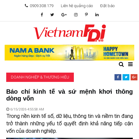
0909.308.179
Liên hệ quảng cáo
Đặt báo
TÂM ĐIỂM ĐẦU TƯ
TÀI CHÍNH
BẤT ĐỘNG SẢN
DOANH NGHIỆP & THƯƠNG HIỆU
KHỞI NGHIỆP
Báo chí kinh tế và sứ mệnh khơi thông
dòng vốn
GIẢI TRÍ & CÔNG NGHỆ
6/15/2026 4:55:58 AM
Trong nền kinh tế số, dữ liệu, thông tin và niềm tin đang
trở thành những yếu tố quyết định khả năng tiếp cận
vốn của doanh nghiệp.