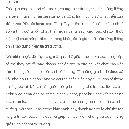
hiện đại.
Thông thường, khi nói về báo chí, chúng ta nhấn mạnh chức năng thông
tin, tuyên truyền, phản biện xã hội và đồng hành cùng sự phát triển của
đất nước. Điều đó hoàn toàn đúng. Tuy nhiên, trong bối cảnh nền kinh tế
số và thị trường vốn phát triển ngày càng sâu rộng, báo chí còn thực
hiện một chức năng rất quan trọng khác, đó là giảm bất cân xứng thông
tin và tạo dựng niềm tin thị trường.
Nếu nhìn từ góc độ này trong mối quan hệ giữa báo chí và doanh nghiệp,
có thể thấy rất rõ rằng doanh nghiệp tạo ra của cải vật chất, tạo việc
làm, tạo nguồn thu cho nền kinh tế. Nhưng để những giá trị đó được xã
hội, nhà đầu tư, ngân hàng và đối tác nhận diện đầy đủ thì cần có thông
tin. Ngược lại, báo chí có nguồn thông tin phong phú từ thực tiễn doanh
nghiệp để phản ánh hơi thở của nền kinh tế, phát hiện các vấn đề chính
sách, lan tỏa các mô hình tốt và cảnh báo những rủi ro tiềm ẩn của thị
trường. Nói cách khác, trong khía cạnh này, doanh nghiệp là chủ thể tạo
ra giá trị, còn báo chí là cầu nối giúp lan tỏa, kiểm chứng và đưa những
giá trị đó đến với thị trường.