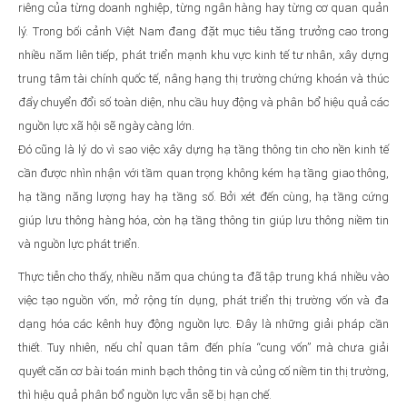
riêng của từng doanh nghiệp, từng ngân hàng hay từng cơ quan quản
lý. Trong bối cảnh Việt Nam đang đặt mục tiêu tăng trưởng cao trong
nhiều năm liên tiếp, phát triển mạnh khu vực kinh tế tư nhân, xây dựng
trung tâm tài chính quốc tế, nâng hạng thị trường chứng khoán và thúc
đẩy chuyển đổi số toàn diện, nhu cầu huy động và phân bổ hiệu quả các
nguồn lực xã hội sẽ ngày càng lớn.
Đó cũng là lý do vì sao việc xây dựng hạ tầng thông tin cho nền kinh tế
cần được nhìn nhận với tầm quan trọng không kém hạ tầng giao thông,
hạ tầng năng lượng hay hạ tầng số. Bởi xét đến cùng, hạ tầng cứng
giúp lưu thông hàng hóa, còn hạ tầng thông tin giúp lưu thông niềm tin
và nguồn lực phát triển.
Thực tiễn cho thấy, nhiều năm qua chúng ta đã tập trung khá nhiều vào
việc tạo nguồn vốn, mở rộng tín dụng, phát triển thị trường vốn và đa
dạng hóa các kênh huy động nguồn lực. Đây là những giải pháp cần
thiết. Tuy nhiên, nếu chỉ quan tâm đến phía “cung vốn” mà chưa giải
quyết căn cơ bài toán minh bạch thông tin và củng cố niềm tin thị trường,
thì hiệu quả phân bổ nguồn lực vẫn sẽ bị hạn chế.