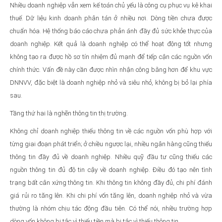
Nhiều doanh nghiệp vẫn xem kế toán chủ yếu là công cụ phục vụ kê khai
thuế. Dữ liệu kinh doanh phân tán ở nhiều nơi. Dòng tiền chưa được
chuẩn hóa. Hệ thống báo cáo chưa phản ánh đầy đủ sức khỏe thực của
doanh nghiệp. Kết quả là doanh nghiệp có thể hoạt động tốt nhưng
không tạo ra được hồ sơ tín nhiệm đủ mạnh để tiếp cận các nguồn vốn
chính thức. Vấn đề này cần được nhìn nhận công bằng hơn để khu vực
DNNVV, đặc biệt là doanh nghiệp nhỏ và siêu nhỏ, không bị bỏ lại phía
sau.
Tầng thứ hai là nghẽn thông tin thị trường.
Không chỉ doanh nghiệp thiếu thông tin về các nguồn vốn phù hợp với
từng giai đoạn phát triển; ở chiều ngược lại, nhiều ngân hàng cũng thiếu
thông tin đầy đủ về doanh nghiệp. Nhiều quỹ đầu tư cũng thiếu các
nguồn thông tin đủ độ tin cậy về doanh nghiệp. Điều đó tạo nên tình
trạng bất cân xứng thông tin. Khi thông tin không đầy đủ, chi phí đánh
giá rủi ro tăng lên. Khi chi phí vốn tăng lên, doanh nghiệp nhỏ và vừa
thường là nhóm chịu tác động đầu tiên. Có thể nói, nhiều trường hợp
dòng vốn không bị tắc vì thiếu tiền mà bị tắc vì thiếu thông tin.