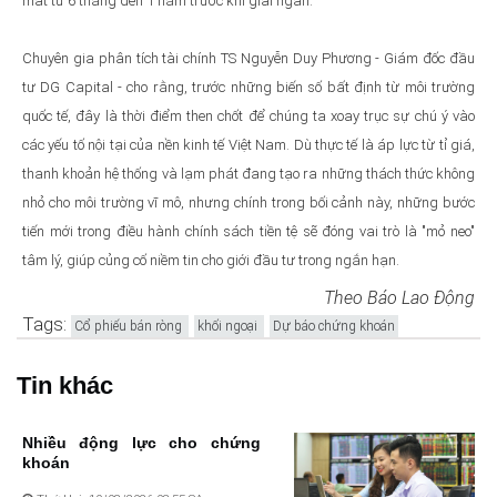
mất từ 6 tháng đến 1 năm trước khi giải ngân.
Chuyên gia phân tích tài chính TS Nguyễn Duy Phương - Giám đốc đầu
tư DG Capital - cho rằng, trước những biến số bất định từ môi trường
quốc tế, đây là thời điểm then chốt để chúng ta xoay trục sự chú ý vào
các yếu tố nội tại của nền kinh tế Việt Nam. Dù thực tế là áp lực từ tỉ giá,
thanh khoản hệ thống và lạm phát đang tạo ra những thách thức không
nhỏ cho môi trường vĩ mô, nhưng chính trong bối cảnh này, những bước
tiến mới trong điều hành chính sách tiền tệ sẽ đóng vai trò là "mỏ neo"
tâm lý, giúp củng cố niềm tin cho giới đầu tư trong ngắn hạn.
Theo Báo Lao Động
Tags:
Cổ phiếu bán ròng
khối ngoại
Dự báo chứng khoán
Tin khác
Nhiều động lực cho chứng
khoán