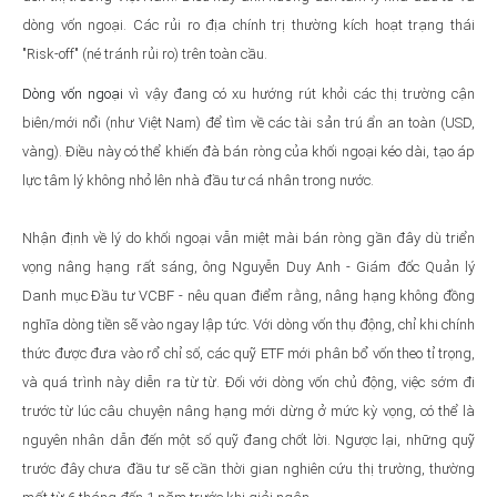
dòng vốn ngoại. Các rủi ro địa chính trị thường kích hoạt trạng thái
"Risk-off" (né tránh rủi ro) trên toàn cầu.
Dòng vốn ngoại
vì vậy đang có xu hướng rút khỏi các thị trường cận
biên/mới nổi (như Việt Nam) để tìm về các tài sản trú ẩn an toàn (USD,
vàng). Điều này có thể khiến đà bán ròng của khối ngoại kéo dài, tạo áp
lực tâm lý không nhỏ lên nhà đầu tư cá nhân trong nước.
Nhận định về lý do khối ngoại vẫn miệt mài bán ròng gần đây dù triển
vọng nâng hạng rất sáng, ông Nguyễn Duy Anh - Giám đốc Quản lý
Danh mục Đầu tư VCBF - nêu quan điểm rằng, nâng hạng không đồng
nghĩa dòng tiền sẽ vào ngay lập tức. Với dòng vốn thụ động, chỉ khi chính
thức được đưa vào rổ chỉ số, các quỹ ETF mới phân bổ vốn theo tỉ trọng,
và quá trình này diễn ra từ từ. Đối với dòng vốn chủ động, việc sớm đi
trước từ lúc câu chuyện nâng hạng mới dừng ở mức kỳ vọng, có thể là
nguyên nhân dẫn đến một số quỹ đang chốt lời. Ngược lại, những quỹ
trước đây chưa đầu tư sẽ cần thời gian nghiên cứu thị trường, thường