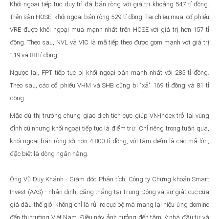
Khối ngoại tiếp tục duy trì đà bán ròng với giá trị khoảng 547 tỉ đồng.
Trên sàn HOSE, khối ngoại bán ròng 529 tỉ đồng. Tại chiều mua, cổ phiếu
VRE được khối ngoại mua mạnh nhất trên HOSE với giá trị hơn 157 tỉ
đồng. Theo sau, NVL và VIC là mã tiếp theo được gom mạnh với giá trị
119 và 88 tỉ đồng.
Ngược lại, FPT tiếp tục bị khối ngoại bán mạnh nhất với 285 tỉ đồng.
Theo sau, các cổ phiếu VHM và SHB cũng bị "xả" 169 tỉ đồng và 81 tỉ
đồng.
Mặc dù thị trường chung giao dịch tích cực giúp VN-Index trở lại vùng
đỉnh cũ nhưng khối ngoại tiếp tục là điểm trừ. Chỉ riêng trong tuần qua,
khối ngoại bán ròng tới hơn 4.800 tỉ đồng, với tâm điểm là các mã lớn,
đặc biệt là dòng ngân hàng.
Ông Vũ Duy Khánh - Giám đốc Phân tích, Công ty Chứng khoán Smart
Invest (AAS) - nhận định, căng thẳng tại Trung Đông và sự giật cục của
giá dầu thế giới không chỉ là rủi ro cục bộ mà mang lại hiệu ứng domino
đến thị trường Việt Nam. Điều này ảnh hưởng đến tâm lý nhà đầu tư và