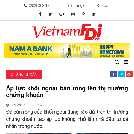
0909.308.179
Liên hệ quảng cáo
Đặt báo
TÂM ĐIỂM ĐẦU TƯ
TÀI CHÍNH
BẤT ĐỘNG SẢN
CHỨNG KHOÁN
KHỞI NGHIỆP
Áp lực khối ngoại bán ròng lên thị trường
chứng khoán
GIẢI TRÍ & CÔNG NGHỆ
4/29/2026 5:45:23 AM
Đà bán ròng của khối ngoại đang kéo dài trên thị trường
chứng khoán tạo áp lực không nhỏ lên nhà đầu tư cá
nhân trong nước.