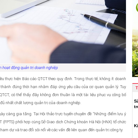
n hoạt động quản trị doanh nghiệp
ều thực hiện Báo cáo QTCT theo quy định. Trong thực tế, không ít doanh
 thành đúng thời hạn nhằm đáp ứng yêu cầu của cơ quan quản lý. Tuy
T
QTCT, có thể thấy đây không đơn thuần là một tài liệu phục vụ công bố
S
đủ nhất chất lượng quản trị của doanh nghiệp.
t
y càng gia tăng. Tại Hội thảo trực tuyến chuyên đề “Những điểm lưu ý
T (FPTS) phối hợp cùng Sở Giao dịch Chứng khoán Hà Nội (HNX) tổ chức
K
am dự và trao đổi sôi nổi về các vấn đề liên quan đến quản trị công ty.