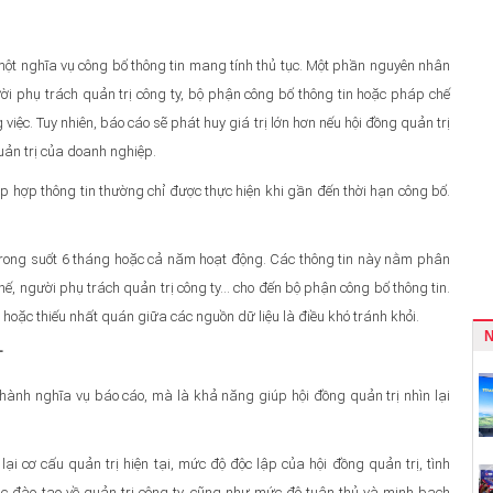
một nghĩa vụ công bố thông tin mang tính thủ tục. Một phần nguyên nhân
ời phụ trách quản trị công ty, bộ phận công bố thông tin hoặc pháp chế
việc. Tuy nhiên, báo cáo sẽ phát huy giá trị lớn hơn nếu hội đồng quản trị
uản trị của doanh nghiệp.
tập hợp thông tin thường chỉ được thực hiện khi gần đến thời hạn công bố.
.
trong suốt 6 tháng hoặc cả năm hoạt động. Các thông tin này nằm phân
ế, người phụ trách quản trị công ty… cho đến bộ phận công bố thông tin.
ót hoặc thiếu nhất quán giữa các nguồn dữ liệu là điều khó tránh khỏi.
T
hành nghĩa vụ báo cáo, mà là khả năng giúp hội đồng quản trị nhìn lại
ại cơ cấu quản trị hiện tại, mức độ độc lập của hội đồng quản trị, tình
tác đào tạo về quản trị công ty, cũng như mức độ tuân thủ và minh bạch