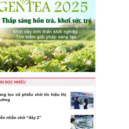
IN ĐỌC NHIỀU
àng lọc cổ phiếu chờ tín hiệu thị
rường
iễn nhẫn chờ “đáy 2”