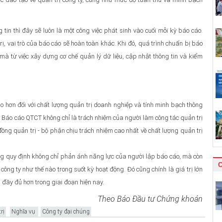
in thì đây sẽ luôn là một công việc phát sinh vào cuối mỗi kỳ báo cáo.
ị, vai trò của báo cáo sẽ hoàn toàn khác. Khi đó, quá trình chuẩn bị báo
à từ việc xây dựng cơ chế quản lý dữ liệu, cập nhật thông tin và kiểm
 hơn đối với chất lượng quản trị doanh nghiệp và tính minh bạch thông
ủa Báo cáo QTCT không chỉ là trách nhiệm của người làm công tác quản trị
đồng quản trị - bộ phận chịu trách nhiệm cao nhất về chất lượng quản trị
ng quy định không chỉ phản ánh năng lực của người lập báo cáo, mà còn
ng ty như thế nào trong suốt kỳ hoạt động. Đó cũng chính là giá trị lớn
đầy đủ hơn trong giai đoạn hiện nay.
Theo Báo Đầu tư Chứng khoán
rị
Nghĩa vụ
Công ty đại chúng