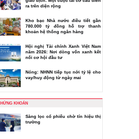
giao dịch: Một cuộc tái cơ cấu diễn
ra trên diện rộng
Kho bạc Nhà nước điều tiết gần
780.000 tỷ đồng hỗ trợ thanh
khoản hệ thống ngân hàng
Hội nghị Tài chính Xanh Việt Nam
năm 2026: Nơi dòng vốn xanh kết
nối cơ hội đầu tư
Nóng: NHNN tiếp tục nới tỷ lệ cho
vay/huy động từ ngày mai
CHỨNG KHOÁN
Sàng lọc cổ phiếu chờ tín hiệu thị
trường