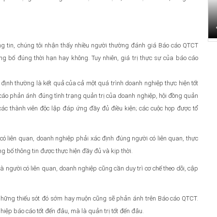
ông tin, chúng tôi nhận thấy nhiều người thường đánh giá Báo cáo QTCT
ông bố đúng thời hạn hay không. Tuy nhiên, giá trị thực sự của báo cáo
ịnh thường là kết quả của cả một quá trình doanh nghiệp thực hiện tốt
o cáo phản ánh đúng tình trạng quản trị của doanh nghiệp, hội đồng quản
các thành viên độc lập đáp ứng đầy đủ điều kiện; các cuộc họp được tổ
 có liên quan, doanh nghiệp phải xác định đúng người có liên quan, thực
 bố thông tin được thực hiện đầy đủ và kịp thời.
và người có liên quan, doanh nghiệp cũng cần duy trì cơ chế theo dõi, cập
thì những thiếu sót đó sớm hay muộn cũng sẽ phản ánh trên Báo cáo QTCT.
ệp báo cáo tốt đến đâu, mà là quản trị tốt đến đâu.