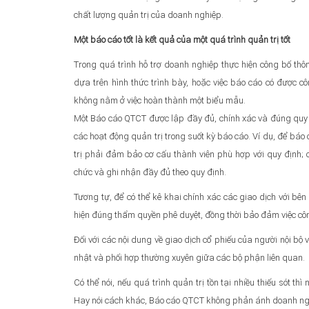
chất lượng quản trị của doanh nghiệp.
Một báo cáo tốt là kết quả của một quá trình quản trị tốt
Trong quá trình hỗ trợ doanh nghiệp thực hiện công bố th
dựa trên hình thức trình bày, hoặc việc báo cáo có được c
không nằm ở việc hoàn thành một biểu mẫu.
Một Báo cáo QTCT được lập đầy đủ, chính xác và đúng quy đ
các hoạt động quản trị trong suốt kỳ báo cáo. Ví dụ, để bá
trị phải đảm bảo cơ cấu thành viên phù hợp với quy định; 
chức và ghi nhận đầy đủ theo quy định.
Tương tự, để có thể kê khai chính xác các giao dịch với bên
hiện đúng thẩm quyền phê duyệt, đồng thời bảo đảm việc công
Đối với các nội dung về giao dịch cổ phiếu của người nội bộ 
nhật và phối hợp thường xuyên giữa các bộ phận liên quan.
Có thể nói, nếu quá trình quản trị tồn tại nhiều thiếu sót 
Hay nói cách khác, Báo cáo QTCT không phản ánh doanh nghi