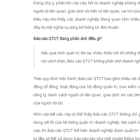
Đáng chú ý, phần lớn các câu hỏi từ doanh nghiệp không ch
người có liên quan, giao dịch với bên có liên quan, vai trò củ
Điều này cho thấy, các doanh nghiệp đang quan tâm nhiều 
đây là một nghĩa vụ công bố thông tin đơn thuần.
Báo cáo QTCT đang phản ánh điều gì?
Nếu quá trình quản trị tồn tại nhiều thiếu sót thì nhữ
nói cách khác, Báo cáo QTCT không phản ánh doanh nghiệ
Theo quy định hiện hành, Báo cáo QTCT bao gồm nhiều nội du
đồng cổ đông, hoạt động của hội đồng quản trị, ban kiểm s
công ty, danh sách người có liên quan, giao dịch với các bên
của người nội bộ.
Nhìn vào kết cấu này có thể thấy, Báo cáo QTCT không chỉ 
dung cốt lõi của hệ thống quản trị doanh nghiệp. Nói cách 
sao, thì Báo cáo QTCT thể hiện doanh nghiệp được quản trị 
tư đều có thể sử dụng báo cáo này như một nguồn thông ti