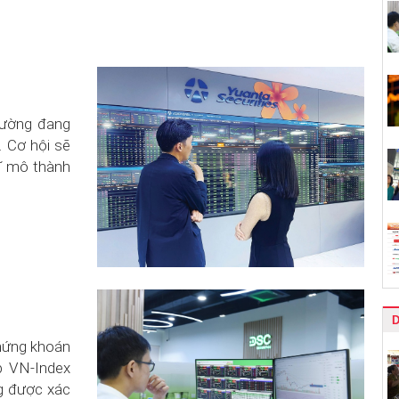
trường đang
. Cơ hội sẽ
ĩ mô thành
chứng khoán
p VN-Index
ng được xác