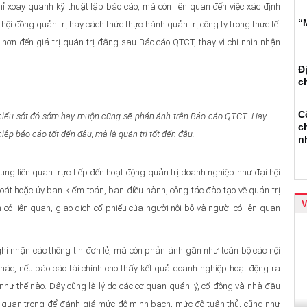
ỉ xoay quanh kỹ thuật lập báo cáo, mà còn liên quan đến việc xác định
“
a hội đồng quản trị hay cách thức thực hành quản trị công ty trong thực tế.
hơn đến giá trị quản trị đằng sau Báo cáo QTCT, thay vì chỉ nhìn nhận
Đ
c
C
ng thiếu sót đó sớm hay muộn cũng sẽ phản ánh trên Báo cáo QTCT. Hay
c
p báo cáo tốt đến đâu, mà là quản trị tốt đến đâu.
n
ng liên quan trực tiếp đến hoạt động quản trị doanh nghiệp như đại hội
oát hoặc ủy ban kiểm toán, ban điều hành, công tác đào tạo về quản trị
 có liên quan, giao dịch cổ phiếu của người nội bộ và người có liên quan
ghi nhận các thông tin đơn lẻ, mà còn phản ánh gần như toàn bộ các nội
khác, nếu báo cáo tài chính cho thấy kết quả doanh nghiệp hoạt động ra
như thế nào. Đây cũng là lý do các cơ quan quản lý, cổ đông và nhà đầu
n quan trọng để đánh giá mức độ minh bạch, mức độ tuân thủ, cũng như