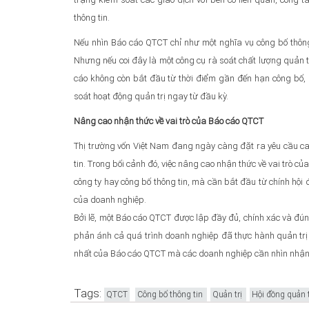
thông tin.
Nếu nhìn Báo cáo QTCT chỉ như một nghĩa vụ công bố thông t
Nhưng nếu coi đây là một công cụ rà soát chất lượng quản tr
cáo không còn bắt đầu từ thời điểm gần đến hạn công bố, m
soát hoạt động quản trị ngay từ đầu kỳ.
Nâng cao nhận thức về vai trò của Báo cáo QTCT
Thị trường vốn Việt Nam đang ngày càng đặt ra yêu cầu cao
tin. Trong bối cảnh đó, việc nâng cao nhận thức về vai trò c
công ty hay công bố thông tin, mà cần bắt đầu từ chính hội 
của doanh nghiệp.
Bởi lẽ, một Báo cáo QTCT được lập đầy đủ, chính xác và đú
phản ánh cả quá trình doanh nghiệp đã thực hành quản trị cô
nhất của Báo cáo QTCT mà các doanh nghiệp cần nhìn nhận 
Tags:
QTCT
Công bố thông tin
Quản trị
Hội đồng quản t