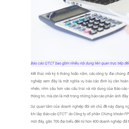
Báo cáo QTCT bao gồm nhiều nội dung liên quan trực tiếp đế
Kết thúc mỗi kỳ 6 tháng hoặc năm, các công ty đại chúng đ
nghiệp xem đây là một nghĩa vụ báo cáo định kỳ cần hoàn
nhiên, nhìn sâu hơn vào cấu trúc và nội dung của Báo cáo 
thông tin, mà còn là một trong những báo cáo phản ánh đầy 
Sự quan tâm của doanh nghiệp đối với chủ đề này đang ngà
khi lập Báo cáo QTCT” do Công ty cổ phần Chứng khoán FP
mới đây, gần 700 đại biểu đến từ hơn 400 doanh nghiệp đã th