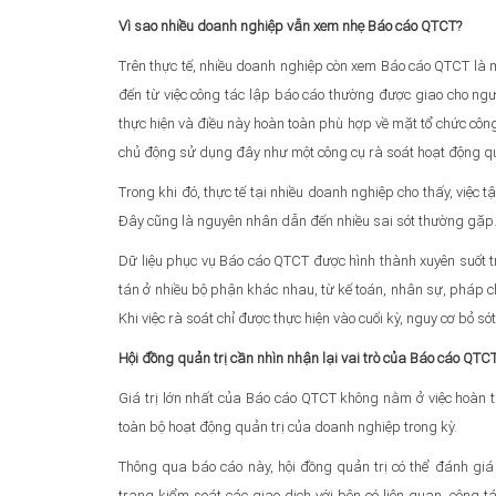
Vì sao nhiều doanh nghiệp vẫn xem nhẹ Báo cáo QTCT?
Trên thực tế, nhiều doanh nghiệp còn xem Báo cáo QTCT là 
đến từ việc công tác lập báo cáo thường được giao cho ngư
thực hiện và điều này hoàn toàn phù hợp về mặt tổ chức công 
chủ động sử dụng đây như một công cụ rà soát hoạt động q
Trong khi đó, thực tế tại nhiều doanh nghiệp cho thấy, việc 
Đây cũng là nguyên nhân dẫn đến nhiều sai sót thường gặp
Dữ liệu phục vụ Báo cáo QTCT được hình thành xuyên suốt 
tán ở nhiều bộ phận khác nhau, từ kế toán, nhân sự, pháp ch
Khi việc rà soát chỉ được thực hiện vào cuối kỳ, nguy cơ bỏ s
Hội đồng quản trị cần nhìn nhận lại vai trò của Báo cáo QTC
Giá trị lớn nhất của Báo cáo QTCT không nằm ở việc hoàn t
toàn bộ hoạt động quản trị của doanh nghiệp trong kỳ.
Thông qua báo cáo này, hội đồng quản trị có thể đánh giá l
trạng kiểm soát các giao dịch với bên có liên quan, công 