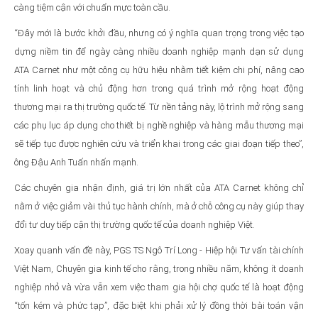
càng tiệm cận với chuẩn mực toàn cầu.
“Đây mới là bước khởi đầu, nhưng có ý nghĩa quan trọng trong việc tạo
dựng niềm tin để ngày càng nhiều doanh nghiệp mạnh dạn sử dụng
ATA Carnet như một công cụ hữu hiệu nhằm tiết kiệm chi phí, nâng cao
tính linh hoạt và chủ động hơn trong quá trình mở rộng hoạt động
thương mại ra thị trường quốc tế. Từ nền tảng này, lộ trình mở rộng sang
các phụ lục áp dụng cho thiết bị nghề nghiệp và hàng mẫu thương mại
sẽ tiếp tục được nghiên cứu và triển khai trong các giai đoạn tiếp theo”,
ông Đậu Anh Tuấn nhấn mạnh.
Các chuyên gia nhận định, giá trị lớn nhất của ATA Carnet không chỉ
nằm ở việc giảm vài thủ tục hành chính, mà ở chỗ công cụ này giúp thay
đổi tư duy tiếp cận thị trường quốc tế của doanh nghiệp Việt.
Xoay quanh vấn đề này, PGS TS Ngô Trí Long - Hiệp hội Tư vấn tài chính
Việt Nam, Chuyên gia kinh tế cho rằng, trong nhiều năm, không ít doanh
nghiệp nhỏ và vừa vẫn xem việc tham gia hội chợ quốc tế là hoạt động
“tốn kém và phức tạp”, đặc biệt khi phải xử lý đồng thời bài toán vận