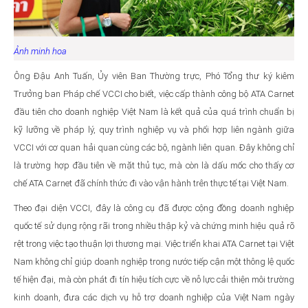
Ảnh minh hoa
Ông Đậu Anh Tuấn, Ủy viên Ban Thường trực, Phó Tổng thư ký kiêm
Trưởng ban Pháp chế VCCI cho biết, việc cấp thành công bộ ATA Carnet
đầu tiên cho doanh nghiệp Việt Nam là kết quả của quá trình chuẩn bị
kỹ lưỡng về pháp lý, quy trình nghiệp vụ và phối hợp liên ngành giữa
VCCI với cơ quan hải quan cùng các bộ, ngành liên quan. Đây không chỉ
là trường hợp đầu tiên về mặt thủ tục, mà còn là dấu mốc cho thấy cơ
chế ATA Carnet đã chính thức đi vào vận hành trên thực tế tại Việt Nam.
Theo đại diện VCCI, đây là công cụ đã được cộng đồng doanh nghiệp
quốc tế sử dụng rộng rãi trong nhiều thập kỷ và chứng minh hiệu quả rõ
rệt trong việc tạo thuận lợi thương mại. Việc triển khai ATA Carnet tại Việt
Nam không chỉ giúp doanh nghiệp trong nước tiếp cận một thông lệ quốc
tế hiện đại, mà còn phát đi tín hiệu tích cực về nỗ lực cải thiện môi trường
kinh doanh, đưa các dịch vụ hỗ trợ doanh nghiệp của Việt Nam ngày