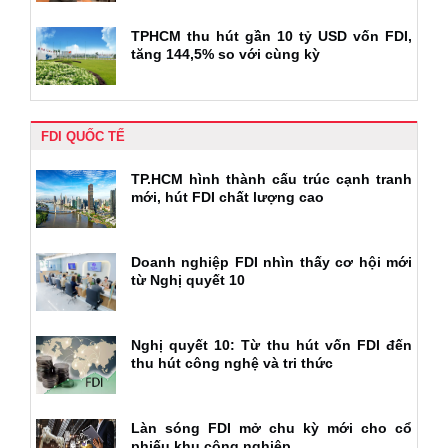
TPHCM thu hút gần 10 tỷ USD vốn FDI,
tăng 144,5% so với cùng kỳ
FDI QUỐC TẾ
TP.HCM hình thành cấu trúc cạnh tranh
mới, hút FDI chất lượng cao
Doanh nghiệp FDI nhìn thấy cơ hội mới
từ Nghị quyết 10
Nghị quyết 10: Từ thu hút vốn FDI đến
thu hút công nghệ và tri thức
Làn sóng FDI mở chu kỳ mới cho cổ
phiếu khu công nghiệp