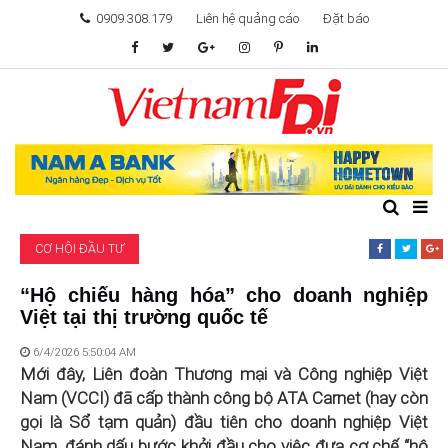
0909.308.179
Liên hệ quảng cáo
Đặt báo
TÂM ĐIỂM ĐẦU TƯ
TÀI CHÍNH
BẤT ĐỘNG SẢN
CƠ HỘI ĐẦU TƯ
KHỞI NGHIỆP
“Hộ chiếu hàng hóa” cho doanh nghiệp
Việt tại thị trường quốc tế
GIẢI TRÍ & CÔNG NGHỆ
6/4/2026 5:50:04 AM
Mới đây, Liên đoàn Thương mại và Công nghiệp Việt
Nam (VCCI) đã cấp thành công bộ ATA Carnet (hay còn
gọi là Sổ tạm quản) đầu tiên cho doanh nghiệp Việt
Nam, đánh dấu bước khởi đầu cho việc đưa cơ chế “hộ