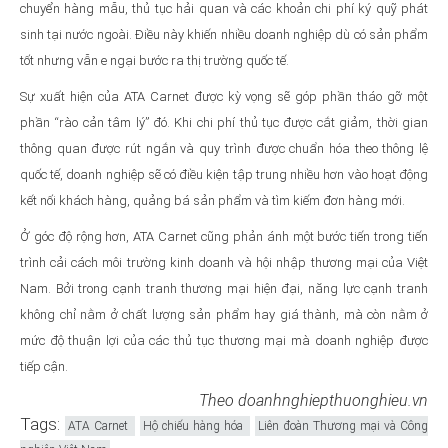
chuyển hàng mẫu, thủ tục hải quan và các khoản chi phí ký quỹ phát
sinh tại nước ngoài. Điều này khiến nhiều doanh nghiệp dù có sản phẩm
tốt nhưng vẫn e ngại bước ra thị trường quốc tế.
Sự xuất hiện của ATA Carnet được kỳ vọng sẽ góp phần tháo gỡ một
phần “rào cản tâm lý” đó. Khi chi phí thủ tục được cắt giảm, thời gian
thông quan được rút ngắn và quy trình được chuẩn hóa theo thông lệ
quốc tế, doanh nghiệp sẽ có điều kiện tập trung nhiều hơn vào hoạt động
kết nối khách hàng, quảng bá sản phẩm và tìm kiếm đơn hàng mới.
Ở góc độ rộng hơn, ATA Carnet cũng phản ánh một bước tiến trong tiến
trình cải cách môi trường kinh doanh và hội nhập thương mại của Việt
Nam. Bởi trong cạnh tranh thương mại hiện đại, năng lực cạnh tranh
không chỉ nằm ở chất lượng sản phẩm hay giá thành, mà còn nằm ở
mức độ thuận lợi của các thủ tục thương mại mà doanh nghiệp được
tiếp cận.
Theo doanhnghiepthuonghieu.vn
Tags:
ATA Carnet
Hộ chiếu hàng hóa
Liên đoàn Thương mại và Công