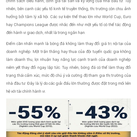
chính sách điều hành, định giá tài sản và kỳ vọng của nhà đầu tư. Tuy
nhiên, bên cạnh các yếu tố kinh tế truyền thống, thị trường còn chịu ảnh
hưởng bởi tâm lý xã hội. Các sự kiện thể thao lớn như World Cup, Euro
hay Champions League được nhắc đến như một yếu tố có thể tác động
đến hành vi giao dịch, nhất là trong ngắn hạn.
Điểm cần nhấn mạnh là bóng đá không làm thay đổi giá trị nội tại của
doanh nghiệp. Một trận thắng hay thua của đội tuyển quốc gia không
làm doanh thu, lợi nhuận hay năng lực cạnh tranh của doanh nghiệp
niêm yết thay đổi ngay lập tức. Tuy nhiên, bóng đá có thể làm thay đổi
trạng thái cảm xúc, mức độ chú ý và cường độ tham gia thị trường của
nhà đầu tư. Đây là lý do các giải đấu lớn thường được đặt trong mối liên
hệ với tài chính hành vi.