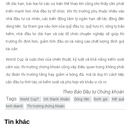
Về dài hạn, bài học từ các sự kiện thể thao lớn cũng cho thấy cần phát
triển mạnh hơn nhà đầu tư tổ chức. Khi thị trường phụ thuộc nhiều vào
nhà đầu tư cá nhân, các biến động tâm lý ngắn hạn dễ tác động đến
dòng tiền. Sự tham gia sâu hơn của quỹ đầu tư, quỹ hưu trí, công ty bảo
hiểm, nhà đầu tư dài hạn và các tổ chức chuyên nghiệp sẽ giúp thị
trường ổn định hơn, giảm tính đầu cơ và nâng cao chất lượng định giá
tài sản.
World Cup là cuộc chơi của chiến thuật, kỷ luật và khả năng kiểm soát
cảm xúc; thị trường chứng khoán cũng vậy. Điều quan trọng không phải
dự đoán thị trường tăng hay giảm vì bóng đá, mà là duy trì cách tiếp
cận đầu tư tỉnh táo, có kiểm soát và phù hợp với khẩu vị rủi ro.
Theo Báo Đầu tư Chứng khoán
Tags:
World CupT
ính thanh khoản
Dòng tiền
Định giá
Kết quả
kinh doanh
Thị trường chứng khoán
Tin khác