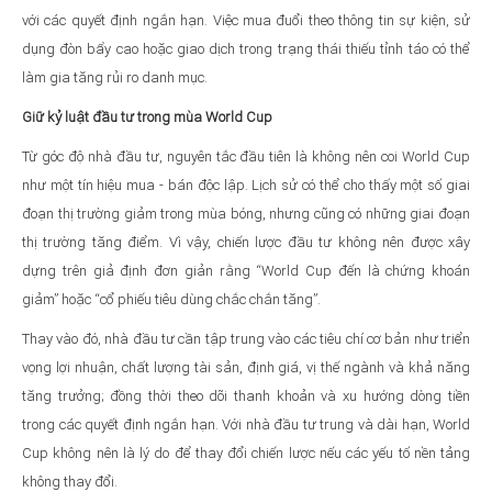
với các quyết định ngắn hạn. Việc mua đuổi theo thông tin sự kiện, sử
dụng đòn bẩy cao hoặc giao dịch trong trạng thái thiếu tỉnh táo có thể
làm gia tăng rủi ro danh mục.
Giữ kỷ luật đầu tư trong mùa World Cup
Từ góc độ nhà đầu tư, nguyên tắc đầu tiên là không nên coi World Cup
như một tín hiệu mua - bán độc lập. Lịch sử có thể cho thấy một số giai
đoạn thị trường giảm trong mùa bóng, nhưng cũng có những giai đoạn
thị trường tăng điểm. Vì vậy, chiến lược đầu tư không nên được xây
dựng trên giả định đơn giản rằng “World Cup đến là chứng khoán
giảm” hoặc “cổ phiếu tiêu dùng chắc chắn tăng”.
Thay vào đó, nhà đầu tư cần tập trung vào các tiêu chí cơ bản như triển
vọng lợi nhuận, chất lượng tài sản, định giá, vị thế ngành và khả năng
tăng trưởng; đồng thời theo dõi thanh khoản và xu hướng dòng tiền
trong các quyết định ngắn hạn. Với nhà đầu tư trung và dài hạn, World
Cup không nên là lý do để thay đổi chiến lược nếu các yếu tố nền tảng
không thay đổi.