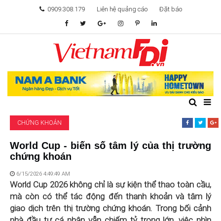
0909.308.179
Liên hệ quảng cáo
Đặt báo
TÂM ĐIỂM ĐẦU TƯ
TÀI CHÍNH
BẤT ĐỘNG SẢN
CHỨNG KHOÁN
KHỞI NGHIỆP
World Cup - biến số tâm lý của thị trường
chứng khoán
GIẢI TRÍ & CÔNG NGHỆ
6/15/2026 4:49:49 AM
World Cup 2026 không chỉ là sự kiện thể thao toàn cầu,
mà còn có thể tác động đến thanh khoản và tâm lý
giao dịch trên thị trường chứng khoán. Trong bối cảnh
nhà đầu tư cá nhân vẫn chiếm tỷ trọng lớn, việc nhìn