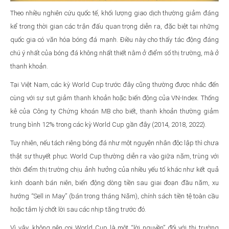
Theo nhiều nghiên cứu quốc tế, khối lượng giao dịch thường giảm đáng
kể trong thời gian các trận đấu quan trọng diễn ra, đặc biệt tại những
quốc gia có văn hóa bóng đá mạnh. Điều này cho thấy tác động đáng
chú ý nhất của bóng đá không nhất thiết nằm ở điểm số thị trường, mà ở
thanh khoản.
Tại Việt Nam, các kỳ World Cup trước đây cũng thường được nhắc đến
cùng với sự sụt giảm thanh khoản hoặc biến động của VN-Index. Thống
kê của Công ty Chứng khoán MB cho biết, thanh khoản thường giảm
trung bình 12% trong các kỳ World Cup gần đây (2014, 2018, 2022).
Tuy nhiên, nếu tách riêng bóng đá như một nguyên nhân độc lập thì chưa
thật sự thuyết phục. World Cup thường diễn ra vào giữa năm, trùng với
thời điểm thị trường chịu ảnh hưởng của nhiều yếu tố khác như kết quả
kinh doanh bán niên, biến động dòng tiền sau giai đoạn đầu năm, xu
hướng “Sell in May” (bán trong tháng Năm), chính sách tiền tệ toàn cầu
hoặc tâm lý chốt lời sau các nhịp tăng trước đó.
Vì vậy, không nên coi World Cup là một “lời nguyền” đối với thị trường