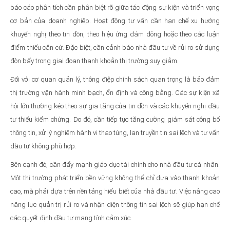
báo cáo phân tích cần phân biệt rõ giữa tác động sự kiện và triển vọng
cơ bản của doanh nghiệp. Hoạt động tư vấn cần hạn chế xu hướng
khuyến nghị theo tin đồn, theo hiệu ứng đám đông hoặc theo các luận
điểm thiếu căn cứ. Đặc biệt, cần cảnh báo nhà đầu tư về rủi ro sử dụng
đòn bẩy trong giai đoạn thanh khoản thị trường suy giảm.
Đối với cơ quan quản lý, thông điệp chính sách quan trọng là bảo đảm
thị trường vận hành minh bạch, ổn định và công bằng. Các sự kiện xã
hội lớn thường kéo theo sự gia tăng của tin đồn và các khuyến nghị đầu
tư thiếu kiểm chứng. Do đó, cần tiếp tục tăng cường giám sát công bố
thông tin, xử lý nghiêm hành vi thao túng, lan truyền tin sai lệch và tư vấn
đầu tư không phù hợp.
Bên cạnh đó, cần đẩy mạnh giáo dục tài chính cho nhà đầu tư cá nhân.
Một thị trường phát triển bền vững không thể chỉ dựa vào thanh khoản
cao, mà phải dựa trên nền tảng hiểu biết của nhà đầu tư. Việc nâng cao
năng lực quản trị rủi ro và nhận diện thông tin sai lệch sẽ giúp hạn chế
các quyết định đầu tư mang tính cảm xúc.