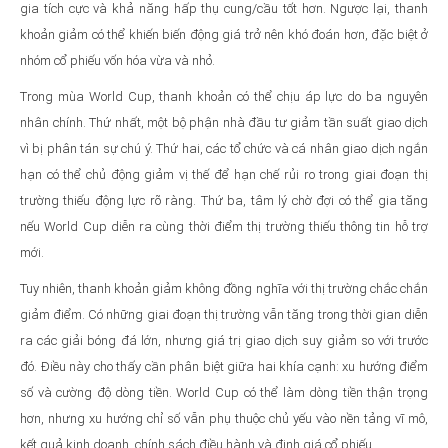
gia tích cực và khả năng hấp thụ cung/cầu tốt hơn. Ngược lại, thanh
khoản giảm có thể khiến biến động giá trở nên khó đoán hơn, đặc biệt ở
nhóm cổ phiếu vốn hóa vừa và nhỏ.
Trong mùa World Cup, thanh khoản có thể chịu áp lực do ba nguyên
nhân chính. Thứ nhất, một bộ phận nhà đầu tư giảm tần suất giao dịch
vì bị phân tán sự chú ý. Thứ hai, các tổ chức và cá nhân giao dịch ngắn
hạn có thể chủ động giảm vị thế để hạn chế rủi ro trong giai đoạn thị
trường thiếu động lực rõ ràng. Thứ ba, tâm lý chờ đợi có thể gia tăng
nếu World Cup diễn ra cùng thời điểm thị trường thiếu thông tin hỗ trợ
mới.
Tuy nhiên, thanh khoản giảm không đồng nghĩa với thị trường chắc chắn
giảm điểm. Có những giai đoạn thị trường vẫn tăng trong thời gian diễn
ra các giải bóng đá lớn, nhưng giá trị giao dịch suy giảm so với trước
đó. Điều này cho thấy cần phân biệt giữa hai khía cạnh: xu hướng điểm
số và cường độ dòng tiền. World Cup có thể làm dòng tiền thận trọng
hơn, nhưng xu hướng chỉ số vẫn phụ thuộc chủ yếu vào nền tảng vĩ mô,
kết quả kinh doanh, chính sách điều hành và định giá cổ phiếu.