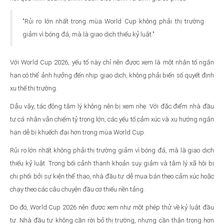
"Rủi ro lớn nhất trong mùa World Cup không phải thị trường
giảm vì bóng đá, mà là giao dịch thiếu kỷ luật."
Với World Cup 2026, yếu tố này chỉ nên được xem là một nhân tố ngắn
hạn có thể ảnh hưởng đến nhịp giao dịch, không phải biến số quyết định
xu thế thị trường.
Dẫu vậy, tác động tâm lý không nên bị xem nhẹ. Với đặc điểm nhà đầu
tư cá nhân vẫn chiếm tỷ trọng lớn, các yếu tố cảm xúc và xu hướng ngắn
hạn dễ bị khuếch đại hơn trong mùa World Cup.
Rủi ro lớn nhất không phải thị trường giảm vì bóng đá, mà là giao dịch
thiếu kỷ luật. Trong bối cảnh thanh khoản suy giảm và tâm lý xã hội bị
chi phối bởi sự kiện thể thao, nhà đầu tư dễ mua bán theo cảm xúc hoặc
chạy theo các câu chuyện đầu cơ thiếu nền tảng.
Do đó, World Cup 2026 nên được xem như một phép thử về kỷ luật đầu
tư. Nhà đầu tư không cần rời bỏ thị trường, nhưng cần thận trọng hơn