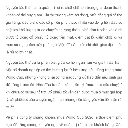
Nguyên tắc thứ hai là quản trị rủi ro chặt chẽ hơn trong giai đoạn thanh
khoản có thể suy giảm. Khi thị trường kém sôi động, biến động giá có thể
gia tăng, đặc biệt ở các cổ phiếu phụ thuộc nhiều vào dòng tiền đầu cơ
hoặc có khối lượng tự do chuyển nhượng thấp. Nhà đầu tư cần xác định
trước tỷ trọng cổ phiếu, tỷ trọng tiền mặt, điểm cắt lỗ, điểm chốt lời và
mức sử dụng đòn bẩy phù hợp. Việc để cảm xúc chi phối giao dịch luôn
là rủi ro lớn nhất.
Nguyên tắc thứ ba là phân biệt giữa cơ hội ngắn hạn và giá trị dài hạn.
Một số doanh nghiệp có thể hưởng lợi từ hiệu ứng tiêu dùng trong mùa
World Cup, nhưng không phải cơ hội nào cũng đủ hấp dẫn nếu định giá
đã tăng trước đó. Nhà đầu tư cần tránh tâm lý “mua theo câu chuyện”
khi chưa có dữ liệu hỗ trợ. Cổ phiếu tốt vẫn cần được mua ở mức giá hợp
lý; cổ phiếu có câu chuyện ngắn hạn nhưng nền tảng yếu vẫn tiềm ẩn rủi
ro lớn.
Về phía công ty chứng khoán, mùa World Cup 2026 là thời điểm phù
hợp để tăng cường khuyến nghị về quản trị rủi ro cho khách hàng. Các