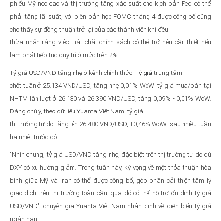
phiếu Mỹ neo cao và thị trường tăng xác suất cho kịch bản Fed có thể
phải tăng lãi suất, với biên bản họp FOMC tháng 4 được công bố cũng
cho thấy sự đồng thuận trở lại của các thành viên khi đều
thừa nhận rằng việc thắt chặt chính sách có thể trở nên cần thiết nếu
lạm phát tiếp tục duy trì ở mức trên 2%.
Tỷ giá USD/VND tăng nhẹ ở kênh chính thức.
Tỷ giá
trung tâm
chốt tuần ở 25.134 VND/USD, tăng nhẹ 0,01% WoW; tỷ giá mua/bán tại
NHTM lần lượt ở 26.130 và 26.390 VND/USD, tăng 0,09% - 0,01% WoW.
Đáng chú ý, theo dữ liệu Yuanta Việt Nam, tỷ giá
thị trường tự do tăng lên 26.480 VND/USD, +0,46% WoW, sau nhiều tuần
hạ nhiệt trước đó.
"Nhìn chung, tỷ giá USD/VND tăng nhẹ, đặc biệt trên thị trường tự do dù
DXY có xu hướng giảm. Trong tuần này, kỳ vọng về một thỏa thuận hòa
bình giữa Mỹ và Iran có thể được công bố, góp phần cải thiện tâm lý
giao dịch trên thị trường toàn cầu, qua đó có thể hỗ trợ ổn định tỷ giá
USD/VND", chuyên gia Yuanta Việt Nam nhận định về diễn biến tỷ giá
ngắn hạn.