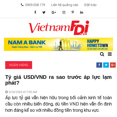
0909.308.179
Liên hệ quảng cáo
Đặt báo
TÂM ĐIỂM ĐẦU TƯ
TÀI CHÍNH
BẤT ĐỘNG SẢN
NGÂN HÀNG
KHỞI NGHIỆP
Tỷ giá USD/VND ra sao trước áp lực lạm
phát?
GIẢI TRÍ & CÔNG NGHỆ
5/26/2026 4:17:55 AM
Áp lực tỷ giá vẫn hiện hữu trong bối cảnh kinh tế toàn
cầu còn nhiều biến động, dù tiền VND hiện vẫn ổn định
hơn đáng kể so với nhiều đồng tiền trong khu vực.