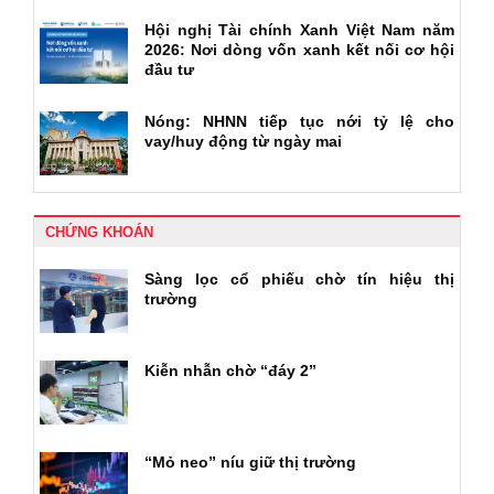
Hội nghị Tài chính Xanh Việt Nam năm
2026: Nơi dòng vốn xanh kết nối cơ hội
đầu tư
Nóng: NHNN tiếp tục nới tỷ lệ cho
vay/huy động từ ngày mai
CHỨNG KHOÁN
Sàng lọc cổ phiếu chờ tín hiệu thị
trường
Kiễn nhẫn chờ “đáy 2”
“Mỏ neo” níu giữ thị trường