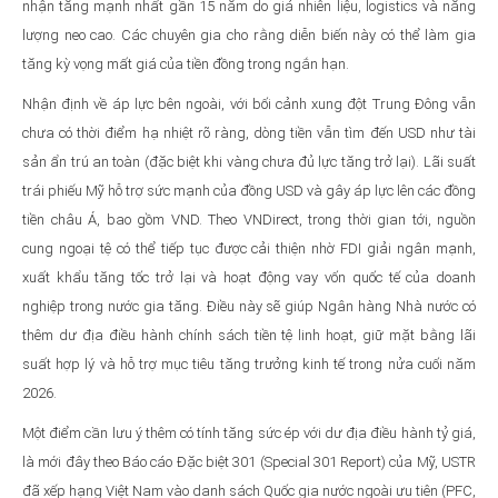
nhận tăng mạnh nhất gần 15 năm do giá nhiên liệu, logistics và năng
lượng neo cao. Các chuyên gia cho rằng diễn biến này có thể làm gia
tăng kỳ vọng mất giá của tiền đồng trong ngắn hạn.
Nhận định về áp lực bên ngoài, với bối cảnh xung đột Trung Đông vẫn
chưa có thời điểm hạ nhiệt rõ ràng, dòng tiền vẫn tìm đến USD như tài
sản ẩn trú an toàn (đặc biệt khi vàng chưa đủ lực tăng trở lại). Lãi suất
trái phiếu Mỹ hỗ trợ sức mạnh của đồng USD và gây áp lực lên các đồng
tiền châu Á, bao gồm VND. Theo VNDirect, trong thời gian tới, nguồn
cung ngoại tệ có thể tiếp tục được cải thiện nhờ FDI giải ngân mạnh,
xuất khẩu tăng tốc trở lại và hoạt động vay vốn quốc tế của doanh
nghiệp trong nước gia tăng. Điều này sẽ giúp Ngân hàng Nhà nước có
thêm dư địa điều hành chính sách tiền tệ linh hoạt, giữ mặt bằng lãi
suất hợp lý và hỗ trợ mục tiêu tăng trưởng kinh tế trong nửa cuối năm
2026.
Một điểm cần lưu ý thêm có tính tăng sức ép với dư địa điều hành tỷ giá,
là mới đây theo Báo cáo Đặc biệt 301 (Special 301 Report) của Mỹ, USTR
đã xếp hạng Việt Nam vào danh sách Quốc gia nước ngoài ưu tiên (PFC,