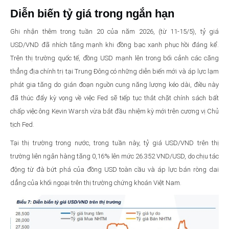
Diễn biến tỷ giá trong ngắn hạn
Ghi nhận thêm trong tuần 20 của năm 2026, (từ 11-15/5), tỷ giá
USD/VND đã nhích tăng mạnh khi đồng bạc xanh phục hồi đáng kể.
Trên thị trường quốc tế, đồng USD mạnh lên trong bối cảnh các căng
thẳng địa chính trị tại Trung Đông có những diễn biến mới và áp lực lạm
phát gia tăng do gián đoạn nguồn cung năng lượng kéo dài, điều này
đã thúc đẩy kỳ vọng về việc Fed sẽ tiếp tục thắt chặt chính sách bất
chấp việc ông Kevin Warsh vừa bắt đầu nhiệm kỳ mới trên cương vị Chủ
tịch Fed.
Tại thị trường trong nước, trong tuần này, tỷ giá USD/VND trên thị
trường liên ngân hàng tăng 0,16% lên mức 26.352 VND/USD, do chịu tác
động từ đà bứt phá của đồng USD toàn cầu và áp lực bán ròng dai
dẳng của khối ngoại trên thị trường chứng khoán Việt Nam.