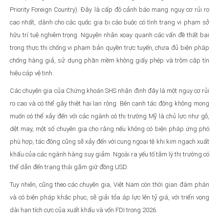
Priority Foreign Country). Đây là cấp độ cảnh báo mang nguy cơ rủi ro
cao nhất, dành cho các quốc gia bị cáo buộc có tình trạng vi phạm sở
hữu trí tuệ nghiêm trọng. Nguyên nhân xoay quanh các vấn đề thất bại
trong thực thi chống vi phạm bản quyền trực tuyến, chưa đủ biện pháp
chống hàng giả, sử dụng phần mềm không giấy phép và trộm cắp tín
hiệu cáp vệ tinh.
Các chuyên gia của Chứng khoán SHS nhận định đây là một nguy cơ rủi
ro cao và có thể gây thiệt hại lan rộng. Bên cạnh tác động không mong
muốn có thể xảy đến với các ngành có thị trường Mỹ là chủ lực như gỗ,
dệt may, một số chuyên gia cho rằng nếu không có biện pháp ứng phó
phù hợp, tác động cũng sẽ xảy đến với cung ngoại tệ khi kim ngạch xuất
khẩu của các ngành hàng suy giảm. Ngoài ra yếu tố tâm lý thị trường có
thể dẫn đến trạng thái găm giữ đồng USD.
Tuy nhiên, cũng theo các chuyên gia, Việt Nam còn thời gian đàm phán
và có biện pháp khắc phục, sẽ giải tỏa áp lực lên tỷ giá, với triển vọng
dài hạn tích cực của xuất khẩu và vốn FDI trong 2026.