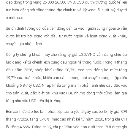
dao động trong vùng 26.000-26.500 VND/USD dù thị trường quốc tế liên
tục biến động bởi căng thẳng địa chính trị và kỳ vọng lãi suất Mỹ duy trì
ở mức cao.
Sự ổn định tương đối của tiền đồng đến từ việc nguồn cung ngoại tệ vẫn
được hỗ trợ bởi dòng vốn đầu tư nước ngoài và hoạt động xuất khẩu,
chuyên gia nhận định.
Công ty chứng khoán này cho rằng tỷ giá USD/VND vẫn đang chịu áp
lực đáng kể từ chênh lệch cung cầu ngoại tệ trong nước. Trong 4 tháng
đầu năm 2026, nhập khẩu tăng 28,7%, cao hơn đáng kể mức tăng
19,7% của xuất khẩu, khiến cán cân thương mại chuyển sang nhập siêu
khoảng 6,8-7 tỷ USD. Nhập khẩu tăng mạnh phản ánh nhu cầu đầu vào
cho sản xuất, đặc biệt tại khu vực FDI, nhưng đồng thời cũng làm gia
tăng nhu cầu USD trên thị trường.
Bên cạnh đó, áp lực lạm phát tiếp tục là yếu tố gây sức ép lên tỷ giá. CPI
tháng 4/2026 tăng 5,46%, mức cao nhất kể từ năm 2020, trong khi CPI
lõi tăng 4,66%. Đáng chú ý, chi phí đầu vào sản xuất theo PMI được ghi