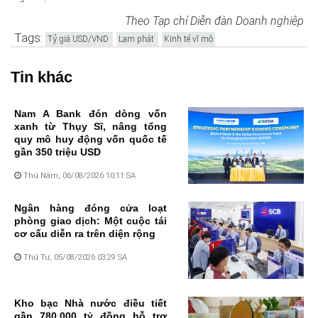
Theo Tạp chí Diễn đàn Doanh nghiệp
Tags:
Tỷ giá USD/VND
Lạm phát
Kinh tế vĩ mô
Tin khác
Nam A Bank đón dòng vốn
xanh từ Thụy Sĩ, nâng tổng
quy mô huy động vốn quốc tế
gần 350 triệu USD
Thứ Năm, 06/08/2026 10:11 SA
Ngân hàng đóng cửa loạt
phòng giao dịch: Một cuộc tái
cơ cấu diễn ra trên diện rộng
Thứ Tư, 05/08/2026 03:29 SA
Kho bạc Nhà nước điều tiết
gần 780.000 tỷ đồng hỗ trợ