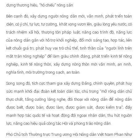
dựng thương hiệu, “hộ chiếu” nông sản.
Bên cạnh đó, xây dựng người nông dân mới, văn minh, phát triển toàn
diện, có ý chí, tự lực, tự cường, khát vọng vươn lên, giàu lòng yêu nước, có
trách nhiệm xã hội, thượng tôn pháp luật; nâng cao trình độ, năng lực
của nông dân gắn với hỗ trợ khởi nghiệp, đổi mới sáng tạo, hợp tác, liên
kết chuỗi giá trị; phát huy vai trò chủ thể, tinh thần của “người lính trên
mặt trận nông nghiệp” để làm giàu chính đáng, phát triển kinh tế nông
nghiệp, kinh tế nông thôn, xây dựng nông thôn mới văn minh, an ninh,
nghĩa tình, môi trường trong sạch, an toàn.
Song song đó, tích cực tham gia xây dựng Đảng, chính quyền, phát huy
sức mạnh khối đại đoàn kết toàn dân tộc, chú trọng “mở rộng dân chủ
thực chất, tăng cường lắng nghe, đối thoại với nông dân để nông dân
được biết, được bàn, được làm, được giám sát, được kiểm tra”; đẩy
mạnh hợp tác quốc tế và hoạt động đối ngoại nhân dân, thu hút nguồn
lực, nâng cao hiệu quả công tác Hội và phong trào nông dân.
Phó Chủ tịch Thường trực Trung ương Hội Nông dân Việt Nam Phan Như