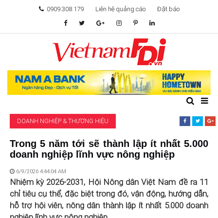
0909.308.179
Liên hệ quảng cáo
Đặt báo
TÂM ĐIỂM ĐẦU TƯ
TÀI CHÍNH
BẤT ĐỘNG SẢN
DOANH NGHIỆP & THƯƠNG HIỆU
KHỞI NGHIỆP
Trong 5 năm tới sẽ thành lập ít nhất 5.000
doanh nghiệp lĩnh vực nông nghiệp
GIẢI TRÍ & CÔNG NGHỆ
6/9/2026 4:44:04 AM
Nhiệm kỳ 2026-2031, Hội Nông dân Việt Nam đề ra 11
chỉ tiêu cụ thể, đặc biệt trong đó, vận động, hướng dẫn,
hỗ trợ hội viên, nông dân thành lập ít nhất 5.000 doanh
nghiệp lĩnh vực nông nghiệp.