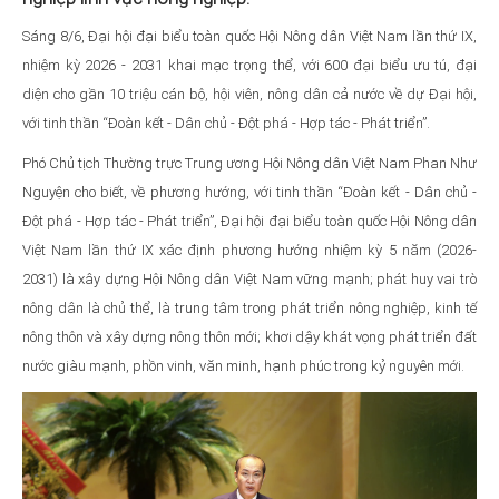
Sáng 8/6, Đại hội đại biểu toàn quốc Hội Nông dân Việt Nam lần thứ IX,
nhiệm kỳ 2026 - 2031 khai mạc trọng thể, với 600 đại biểu ưu tú, đại
diện cho gần 10 triệu cán bộ, hội viên, nông dân cả nước về dự Đại hội,
với tinh thần “Đoàn kết - Dân chủ - Đột phá - Hợp tác - Phát triển”.
Phó Chủ tịch Thường trực Trung ương Hội Nông dân Việt Nam Phan Như
Nguyện cho biết, về phương hướng, với tinh thần “Đoàn kết - Dân chủ -
Đột phá - Hợp tác - Phát triển”, Đại hội đại biểu toàn quốc Hội Nông dân
Việt Nam lần thứ IX xác định phương hướng nhiệm kỳ 5 năm (2026-
2031) là xây dựng Hội Nông dân Việt Nam vững mạnh; phát huy vai trò
nông dân là chủ thể, là trung tâm trong phát triển nông nghiệp, kinh tế
nông thôn và xây dựng nông thôn mới; khơi dậy khát vọng phát triển đất
nước giàu mạnh, phồn vinh, văn minh, hạnh phúc trong kỷ nguyên mới.