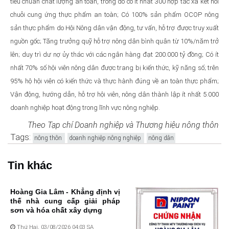
tiêu chuẩn chất lượng an toàn, trong đó có ít nhất 300 hợp tác xã kết nối
chuỗi cung ứng thực phẩm an toàn; Có 100% sản phẩm OCOP nông
sản thực phẩm do Hội Nông dân vận động, tư vấn, hỗ trợ được truy xuất
nguồn gốc; Tăng trưởng quỹ hỗ trợ nông dân bình quân từ 10%/năm trở
lên; duy trì dư nợ ủy thác với các ngân hàng đạt 200.000 tỷ đồng; Có ít
nhất 70% số hội viên nông dân được trang bị kiến thức, kỹ năng số; trên
95% hộ hội viên có kiến thức và thực hành đúng về an toàn thực phẩm;
Vận động, hướng dẫn, hỗ trợ hội viên, nông dân thành lập ít nhất 5.000
doanh nghiệp hoạt động trong lĩnh vực nông nghiệp.
Theo Tạp chí Doanh nghiệp và Thương hiệu nông thôn
Tags:
nông thôn
doanh nghiệp nông nghiệp
nông dân
Tin khác
Hoàng Gia Lâm - Khẳng định vị
thế nhà cung cấp giải pháp
sơn và hóa chất xây dựng
Thứ Hai, 03/08/2026 04:03 SA