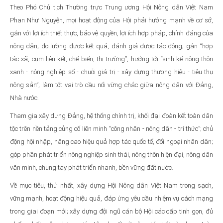
Theo Phó Chủ tịch Thường trực Trung ương Hội Nông dân Việt Nam
Phan Như Nguyện, mọi hoạt động của Hội phải hướng mạnh về cơ sở,
gắn với lợi ích thiết thực, bảo vệ quyền, lợi ích hợp pháp, chính đáng của
nông dân; đo lường được kết quả, đánh giá được tác động; gắn “hợp
tác xã, cụm liên kết, chế biến, thị trường”, hướng tới “sinh kế nông thôn
xanh - nông nghiệp số - chuỗi giá trị - xây dựng thương hiệu - tiêu thụ
nông sản”; làm tốt vai trò cầu nối vững chắc giữa nông dân với Đảng,
Nhà nước.
Tham gia xây dựng Đảng, hệ thống chính trị, khối đại đoàn kết toàn dân
tộc trên nền tảng củng cố liên minh “công nhân - nông dân - trí thức”; chủ
động hội nhập, nâng cao hiệu quả hợp tác quốc tế, đối ngoại nhân dân;
góp phần phát triển nông nghiệp sinh thái, nông thôn hiện đại, nông dân
văn minh, chung tay phát triển nhanh, bền vững đất nước.
Về mục tiêu, thứ nhất, xây dựng Hội Nông dân Việt Nam trong sạch,
vững mạnh, hoạt động hiệu quả, đáp ứng yêu cầu nhiệm vụ cách mạng
trong giai đoạn mới; xây dựng đội ngũ cán bộ Hội các cấp tinh gọn, đủ