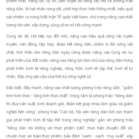
phẩm chất, năng lực, uy tín, tâm huyết với công tác Hội và phong trào
nông dân; là hạt nhân nòng cốt, phối hợp thực hiện thống nhất, hiệu quả
các nhiệm vụ trong Mặt trận Tổ quốc Việt Nam; chú trọng nâng cao chất
lượng hội viên; xây dựng, củng cố cơ sở Hội vững mạnh.
Cùng với đó, Hội tiếp tục đổi mới, nâng cao hiệu quả công tác tuyên
truyền, vận động, tập hợp, đoàn kết nông dân; chăm lo đời sống vật
chất, tinh thần cho nông dân ngày càng được nâng cao cùng với sự
phát triển của đất nước; nâng cao năng lực làm chủ của nông dân trong
phát triển kinh tế nông nghiệp, nông thôn, kinh tế tập thể, kinh tế tư
nhân, đáp ứng yêu cầu của thời kỳ công nghệ số.
Đặc biệt, đẩy mạnh, nâng cao chất lượng phong trào nông dân, “giảm
tính hình thức - tăng tính thực chất”, trọng tâm là phong trào “Nông dân
thi đua sản xuất, kinh doanh giỏi, đoàn kết giúp nhau làm giàu và giảm
nghèo bền vững”, phong trào “Cán bộ, hội viên nông dân tích cực tham
gia phát triển kinh tế tập thể trong nông nghiệp” gắn với phong trào
“Nông dân nói không với thực phẩm bẩn”, thực hiện chuyển đổi số,
chuẩn mực an toàn thực phẩm, bảo đảm “xanh - sạch - truy xuất”, xây