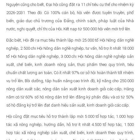
Nguyện cũng cho biết, Đại hội cũng đặt ra 11 chỉ tiêu cụ thể cho nhiệm kỳ
2026-2031. Theo đó: Có 100% cán bộ, hội viên được tuyên truyền, phổ
biến, giáo dục chủ trương của Đảng, chính sách, pháp luật của Nhà
nước, nghị quyết, chỉ thị của Hội; Kết nạp từ 500.000 hội viên mới trở lên.
Đặc biệt, Hội đề ra mục tiêu thành lập mới 25.000 tổ Hội Nông dân nghề
nghiệp, 2.500 chi Hội Nông dân nghề nghiệp; tư vấn, hỗ trợ ít nhất 18.000
tổ Hội Nông dân nghề nghiệp, 3.000 chi Hội Nông dân nghề nghiệp sản
xuất, chế biến, kinh doanh nông sản, thực phẩm theo quy trình, tiêu
chuẩn chất lượng an toàn; Có ít nhất 97% cơ sở hội hoàn thành tốt nhiệm
vụ trở lên; Bồi dưỡng, tập huấn nâng cao trình độ, kỹ năng cho 250.000
nông dân xuất sắc, nông dân sản xuất kinh doanh giỏi các cấp; Hằng
năm có từ 60% số hộ nông dân trở lên đăng ký phấn đấu và có từ 50%
số hộ đăng ký trở lên đạt danh hiệu sản xuất, kinh doanh giỏi các cấp.
Hội cũng đặt mục tiêu hỗ trợ thành lập mới 5.000 tổ hợp tác, 1.000 hợp
tác xã nông nghiệp; hướng dẫn, hỗ trợ ít nhất 4.500 tổ hợp tác, 1.500
hợp tác xã nông nghiệp sản xuất, chế biến, kinh doanh theo quy trình,