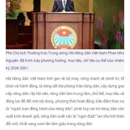
Phó Chủ tịch Thường trực Trung ương Hội Nông dân Việt Nam Phan Như
Nguyện đã trình bày phương hướng, mục tiêu, chỉ tiêu cụ thể của nhiệm
kỳ 2026-2031.
Hội Nông dân Việt Nam tinh gọn về bộ máy, vững mạnh về chính trị, tổ
chức và hành động, là nòng cốt cho phong trào nông dân, xây dựng giai
cấp nông dân; lấy hội viên, nông dân làm trung tâm, chủ thể, mục tiêu và
động lực để đổi mới nội dung, phương thức hoạt động, bảo đảm thực sự
là “người bạn đồng hành của nông dân”; phát huy vai trò nông dân sản
xuất kinh doanh giỏi, nông dân xuất sắc là “ngọn đuốc” lan tỏa tinh thần
đổi mới, khát vọng vươn lên làm giàu trong nông dân.