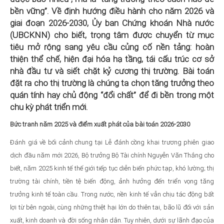
bền vững”. Về định hướng điều hành cho năm 2026 và
giai đoạn 2026-2030, Ủy ban Chứng khoán Nhà nước
(UBCKNN) cho biết, trọng tâm được chuyển từ mục
tiêu mở rộng sang yêu cầu củng cố nền tảng: hoàn
thiện thể chế, hiện đại hóa hạ tầng, tái cấu trúc cơ sở
nhà đầu tư và siết chặt kỷ cương thị trường. Bài toán
đặt ra cho thị trường là chúng ta chọn tăng trưởng theo
quán tính hay chủ động “đổi chất” để đi bền trong một
chu kỳ phát triển mới.
Bức tranh năm 2025 và điểm xuất phát của bài toán 2026-2030
Đánh giá về bối cảnh chung tại Lễ đánh cồng khai trương phiên giao
dịch đầu năm mới 2026, Bộ trưởng Bộ Tài chính Nguyễn Văn Thắng cho
biết, năm 2025 kinh tế thế giới tiếp tục diễn biến phức tạp, khó lường; thị
trường tài chính, tiền tệ biến động, ảnh hưởng đến triển vọng tăng
trưởng kinh tế toàn cầu. Trong nước, nền kinh tế vẫn chịu tác động bất
lợi từ bên ngoài, cùng những thiệt hại lớn do thiên tai, bão lũ đối với sản
xuất, kinh doanh và đời sống nhân dân. Tuy nhiên, dưới sự lãnh đạo của