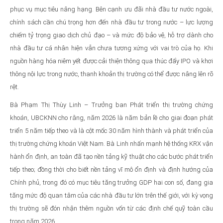
phục vụ mục tiêu nâng hạng. Bên cạnh ưu đãi nhà đầu tư nước ngoài,
chính sách cần chú trọng hơn đến nhà đầu tư trong nước – lực lượng
chiếm tỷ trọng giao dịch chủ đạo – và mức độ bảo vệ, hỗ trợ dành cho
nhà đầu tư cá nhân hiện vẫn chưa tương xứng với vai trò của họ. Khi
nguồn hàng hóa niêm yết được cải thiện thông qua thúc đẩy IPO và khơi
thông nội lực trong nước, thanh khoản thị trường có thể được nâng lên rõ
rệt.
Bà Phạm Thị Thùy Linh – Trưởng ban Phát triển thị trường chứng
khoán, UBCKNN cho rằng, năm 2026 là năm bản lề cho giai đoạn phát
triển 5 năm tiếp theo và là cột mốc 30 năm hình thành và phát triển của
thị trường chứng khoán Việt Nam. Bà Linh nhấn mạnh hệ thống KRX vận
hành ổn định, an toàn đã tạo nền tảng kỹ thuật cho các bước phát triển
tiếp theo; đồng thời cho biết nền tảng vĩ mô ổn định và định hướng của
Chính phủ, trong đó có mục tiêu tăng trưởng GDP hai con số, đang gia
tăng mức độ quan tâm của các nhà đầu tư lớn trên thế giới, với kỳ vọng
thị trường sẽ đón nhận thêm nguồn vốn từ các định chế quỹ toàn cầu
trong năm 2026.