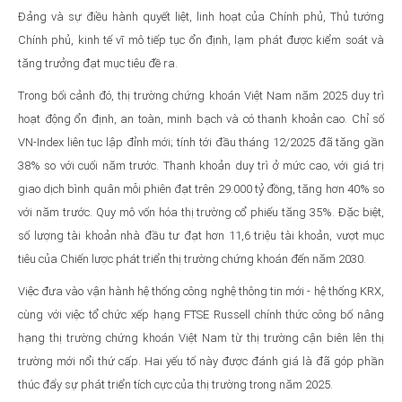
Đảng và sự điều hành quyết liệt, linh hoạt của Chính phủ, Thủ tướng
Chính phủ, kinh tế vĩ mô tiếp tục ổn định, lạm phát được kiểm soát và
tăng trưởng đạt mục tiêu đề ra.
Trong bối cảnh đó, thị trường chứng khoán Việt Nam năm 2025 duy trì
hoạt động ổn định, an toàn, minh bạch và có thanh khoản cao. Chỉ số
VN-Index liên tục lập đỉnh mới; tính tới đầu tháng 12/2025 đã tăng gần
38% so với cuối năm trước. Thanh khoản duy trì ở mức cao, với giá trị
giao dịch bình quân mỗi phiên đạt trên 29.000 tỷ đồng, tăng hơn 40% so
với năm trước. Quy mô vốn hóa thị trường cổ phiếu tăng 35%. Đặc biệt,
số lượng tài khoản nhà đầu tư đạt hơn 11,6 triệu tài khoản, vượt mục
tiêu của Chiến lược phát triển thị trường chứng khoán đến năm 2030.
Việc đưa vào vận hành hệ thống công nghệ thông tin mới - hệ thống KRX,
cùng với việc tổ chức xếp hạng FTSE Russell chính thức công bố nâng
hạng thị trường chứng khoán Việt Nam từ thị trường cận biên lên thị
trường mới nổi thứ cấp. Hai yếu tố này được đánh giá là đã góp phần
thúc đẩy sự phát triển tích cực của thị trường trong năm 2025.