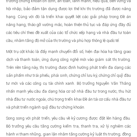
trường chứng khoán ổn định, an toàn, lành mạnh, hiệu quả, bền vững và
hội nhập, bảo đảm tận dụng được lợi thế khi thị trường đã được nâng
hạng. Cùng với đó là triển khai quyết liệt các giải pháp trong Đề án
nâng hạng, tháo gỡ vướng mắc, hoàn thiện thủ tục và đáp ứng đầy đủ
các tiêu chí theo đề xuất của các tổ chức xếp hạng và nhà đầu tư toàn
cầu, nhằm tăng độ mở của thị trường và phù hợp thông lệ quốc tế.
Một trụ cột khác là đẩy mạnh chuyển đổi số, hiện đại hóa hạ tầng giao
dịch và thanh toán, ứng dụng công nghệ mới vào giám sát thị trường.
Trên nền tảng này, thị trường được định hướng phát triển đa dạng các
sản phẩm như trái phiếu, phái sinh, chứng chỉ lưu ký, chứng chỉ quỹ đầu
tư mới và các công cụ tài chính xanh. Bộ trưởng Nguyễn Văn Thắng
nhấn mạnh yêu cầu đa dạng hóa cơ sở nhà đầu tư trong nước, thu hút
nhà đầu tư nước ngoài, chú trọng triển khai Đề án tái cơ cấu nhà đầu tư
và phát triển ngành quỹ đầu tư chứng khoán.
Song song với phát triển, yêu cầu về kỷ cương được đặt lên hàng đầu.
Bộ trưởng yêu cầu tăng cường kiểm tra, thanh tra, xử lý nghiêm các
hành vi tham nhũng, gian lận nhằm tăng cường kỷ luật thị trường; đồng