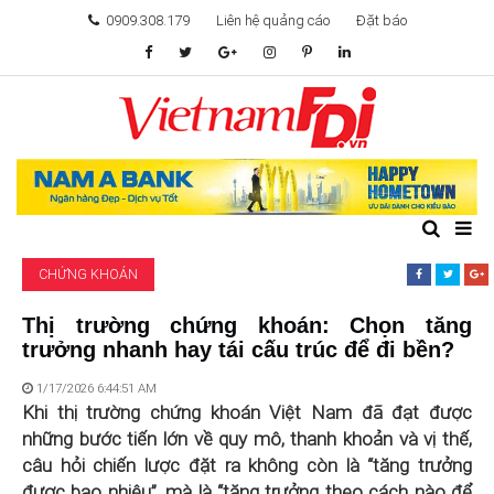
0909.308.179
Liên hệ quảng cáo
Đặt báo
TÂM ĐIỂM ĐẦU TƯ
TÀI CHÍNH
BẤT ĐỘNG SẢN
CHỨNG KHOÁN
KHỞI NGHIỆP
Thị trường chứng khoán: Chọn tăng
trưởng nhanh hay tái cấu trúc để đi bền?
GIẢI TRÍ & CÔNG NGHỆ
1/17/2026 6:44:51 AM
Khi thị trường chứng khoán Việt Nam đã đạt được
những bước tiến lớn về quy mô, thanh khoản và vị thế,
câu hỏi chiến lược đặt ra không còn là “tăng trưởng
được bao nhiêu”, mà là “tăng trưởng theo cách nào để