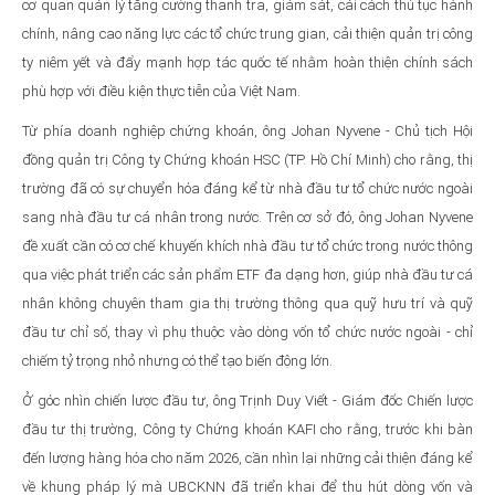
cơ quan quản lý tăng cường thanh tra, giám sát, cải cách thủ tục hành
chính, nâng cao năng lực các tổ chức trung gian, cải thiện quản trị công
ty niêm yết và đẩy mạnh hợp tác quốc tế nhằm hoàn thiện chính sách
phù hợp với điều kiện thực tiễn của Việt Nam.
Từ phía doanh nghiệp chứng khoán, ông Johan Nyvene - Chủ tịch Hội
đồng quản trị Công ty Chứng khoán HSC (TP. Hồ Chí Minh) cho rằng, thị
trường đã có sự chuyển hóa đáng kể từ nhà đầu tư tổ chức nước ngoài
sang nhà đầu tư cá nhân trong nước. Trên cơ sở đó, ông Johan Nyvene
đề xuất cần có cơ chế khuyến khích nhà đầu tư tổ chức trong nước thông
qua việc phát triển các sản phẩm ETF đa dạng hơn, giúp nhà đầu tư cá
nhân không chuyên tham gia thị trường thông qua quỹ hưu trí và quỹ
đầu tư chỉ số, thay vì phụ thuộc vào dòng vốn tổ chức nước ngoài - chỉ
chiếm tỷ trọng nhỏ nhưng có thể tạo biến động lớn.
Ở góc nhìn chiến lược đầu tư, ông Trịnh Duy Viết - Giám đốc Chiến lược
đầu tư thị trường, Công ty Chứng khoán KAFI cho rằng, trước khi bàn
đến lượng hàng hóa cho năm 2026, cần nhìn lại những cải thiện đáng kể
về khung pháp lý mà UBCKNN đã triển khai để thu hút dòng vốn và