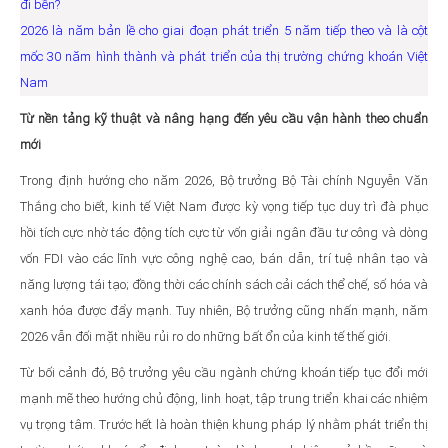
2026 là năm bản lề cho giai đoạn phát triển 5 năm tiếp theo và là cột
mốc 30 năm hình thành và phát triển của thị trường chứng khoán Việt
Nam
Từ nền tảng kỹ thuật và nâng hạng đến yêu cầu vận hành theo chuẩn
mới
Trong định hướng cho năm 2026, Bộ trưởng Bộ Tài chính Nguyễn Văn
Thắng cho biết, kinh tế Việt Nam được kỳ vọng tiếp tục duy trì đà phục
hồi tích cực nhờ tác động tích cực từ vốn giải ngân đầu tư công và dòng
vốn FDI vào các lĩnh vực công nghệ cao, bán dẫn, trí tuệ nhân tạo và
năng lượng tái tạo; đồng thời các chính sách cải cách thể chế, số hóa và
xanh hóa được đẩy mạnh. Tuy nhiên, Bộ trưởng cũng nhấn mạnh, năm
2026 vẫn đối mặt nhiều rủi ro do những bất ổn của kinh tế thế giới.
Từ bối cảnh đó, Bộ trưởng yêu cầu ngành chứng khoán tiếp tục đổi mới
mạnh mẽ theo hướng chủ động, linh hoạt, tập trung triển khai các nhiệm
vụ trọng tâm. Trước hết là hoàn thiện khung pháp lý nhằm phát triển thị