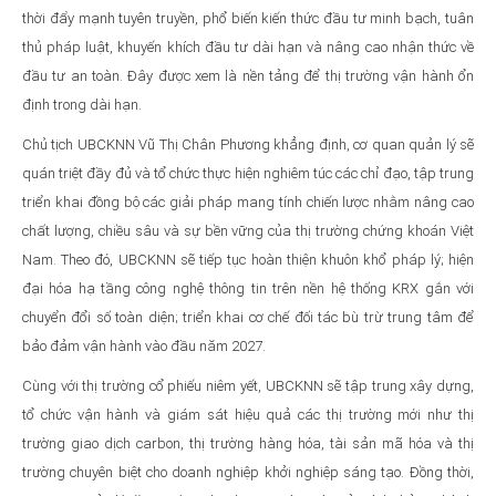
thời đẩy mạnh tuyên truyền, phổ biến kiến thức đầu tư minh bạch, tuân
thủ pháp luật, khuyến khích đầu tư dài hạn và nâng cao nhận thức về
đầu tư an toàn. Đây được xem là nền tảng để thị trường vận hành ổn
định trong dài hạn.
Chủ tịch UBCKNN Vũ Thị Chân Phương khẳng định, cơ quan quản lý sẽ
quán triệt đầy đủ và tổ chức thực hiện nghiêm túc các chỉ đạo, tập trung
triển khai đồng bộ các giải pháp mang tính chiến lược nhằm nâng cao
chất lượng, chiều sâu và sự bền vững của thị trường chứng khoán Việt
Nam. Theo đó, UBCKNN sẽ tiếp tục hoàn thiện khuôn khổ pháp lý; hiện
đại hóa hạ tầng công nghệ thông tin trên nền hệ thống KRX gắn với
chuyển đổi số toàn diện; triển khai cơ chế đối tác bù trừ trung tâm để
bảo đảm vận hành vào đầu năm 2027.
Cùng với thị trường cổ phiếu niêm yết, UBCKNN sẽ tập trung xây dựng,
tổ chức vận hành và giám sát hiệu quả các thị trường mới như thị
trường giao dịch carbon, thị trường hàng hóa, tài sản mã hóa và thị
trường chuyên biệt cho doanh nghiệp khởi nghiệp sáng tạo. Đồng thời,