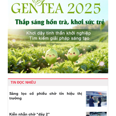
TIN ĐỌC NHIỀU
Sàng lọc cổ phiếu chờ tín hiệu thị
trường
Kiễn nhẫn chờ “đáy 2”