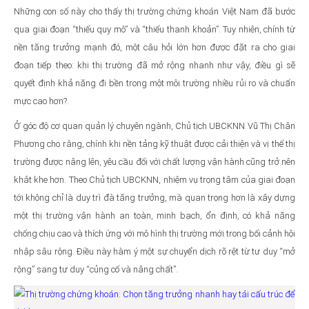
Những con số này cho thấy thị trường chứng khoán Việt Nam đã bước
qua giai đoạn “thiếu quy mô” và “thiếu thanh khoản”. Tuy nhiên, chính từ
nền tăng trưởng mạnh đó, một câu hỏi lớn hơn được đặt ra cho giai
đoạn tiếp theo: khi thị trường đã mở rộng nhanh như vậy, điều gì sẽ
quyết định khả năng đi bền trong một môi trường nhiều rủi ro và chuẩn
mực cao hơn?.
Ở góc độ cơ quan quản lý chuyên ngành, Chủ tịch UBCKNN Vũ Thị Chân
Phương cho rằng, chính khi nền tảng kỹ thuật được cải thiện và vị thế thị
trường được nâng lên, yêu cầu đối với chất lượng vận hành cũng trở nên
khắt khe hơn. Theo Chủ tịch UBCKNN, nhiệm vụ trọng tâm của giai đoạn
tới không chỉ là duy trì đà tăng trưởng, mà quan trọng hơn là xây dựng
một thị trường vận hành an toàn, minh bạch, ổn định, có khả năng
chống chịu cao và thích ứng với mô hình thị trường mới trong bối cảnh hội
nhập sâu rộng. Điều này hàm ý một sự chuyển dịch rõ rệt từ tư duy “mở
rộng” sang tư duy “củng cố và nâng chất”.