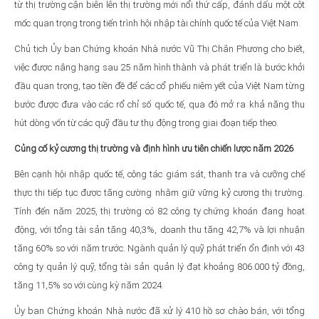
từ thị trường cận biên lên thị trường mới nổi thứ cấp, đánh dấu một cột
mốc quan trọng trong tiến trình hội nhập tài chính quốc tế của Việt Nam.
Chủ tịch Ủy ban Chứng khoán Nhà nước Vũ Thị Chân Phương cho biết,
việc được nâng hạng sau 25 năm hình thành và phát triển là bước khởi
đầu quan trọng, tạo tiền đề để các cổ phiếu niêm yết của Việt Nam từng
bước được đưa vào các rổ chỉ số quốc tế, qua đó mở ra khả năng thu
hút dòng vốn từ các quỹ đầu tư thụ động trong giai đoạn tiếp theo.
Củng cố kỷ cương thị trường và định hình ưu tiên chiến lược năm 2026
Bên cạnh hội nhập quốc tế, công tác giám sát, thanh tra và cưỡng chế
thực thi tiếp tục được tăng cường nhằm giữ vững kỷ cương thị trường.
Tính đến năm 2025, thị trường có 82 công ty chứng khoán đang hoạt
động, với tổng tài sản tăng 40,3%, doanh thu tăng 42,7% và lợi nhuận
tăng 60% so với năm trước. Ngành quản lý quỹ phát triển ổn định với 43
công ty quản lý quỹ, tổng tài sản quản lý đạt khoảng 806.000 tỷ đồng,
tăng 11,5% so với cùng kỳ năm 2024.
Ủy ban Chứng khoán Nhà nước đã xử lý 410 hồ sơ chào bán, với tổng