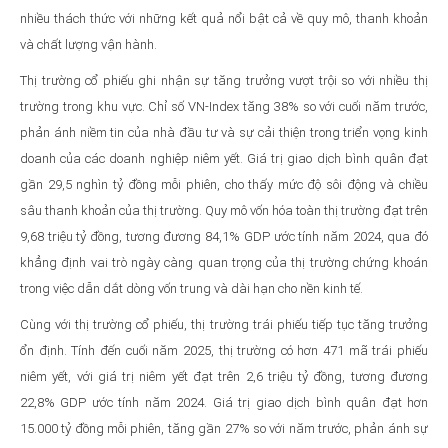
nhiều thách thức với những kết quả nổi bật cả về quy mô, thanh khoản
và chất lượng vận hành.
Thị trường cổ phiếu ghi nhận sự tăng trưởng vượt trội so với nhiều thị
trường trong khu vực. Chỉ số VN-Index tăng 38% so với cuối năm trước,
phản ánh niềm tin của nhà đầu tư và sự cải thiện trong triển vọng kinh
doanh của các doanh nghiệp niêm yết. Giá trị giao dịch bình quân đạt
gần 29,5 nghìn tỷ đồng mỗi phiên, cho thấy mức độ sôi động và chiều
sâu thanh khoản của thị trường. Quy mô vốn hóa toàn thị trường đạt trên
9,68 triệu tỷ đồng, tương đương 84,1% GDP ước tính năm 2024, qua đó
khẳng định vai trò ngày càng quan trọng của thị trường chứng khoán
trong việc dẫn dắt dòng vốn trung và dài hạn cho nền kinh tế.
Cùng với thị trường cổ phiếu, thị trường trái phiếu tiếp tục tăng trưởng
ổn định. Tính đến cuối năm 2025, thị trường có hơn 471 mã trái phiếu
niêm yết, với giá trị niêm yết đạt trên 2,6 triệu tỷ đồng, tương đương
22,8% GDP ước tính năm 2024. Giá trị giao dịch bình quân đạt hơn
15.000 tỷ đồng mỗi phiên, tăng gần 27% so với năm trước, phản ánh sự