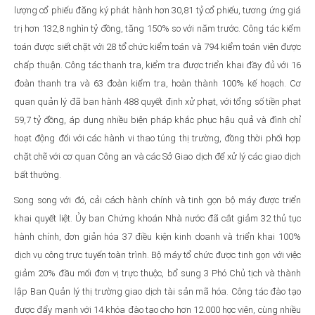
lượng cổ phiếu đăng ký phát hành hơn 30,81 tỷ cổ phiếu, tương ứng giá
trị hơn 132,8 nghìn tỷ đồng, tăng 150% so với năm trước. Công tác kiểm
toán được siết chặt với 28 tổ chức kiểm toán và 794 kiểm toán viên được
chấp thuận. Công tác thanh tra, kiểm tra được triển khai đầy đủ với 16
đoàn thanh tra và 63 đoàn kiểm tra, hoàn thành 100% kế hoạch. Cơ
quan quản lý đã ban hành 488 quyết định xử phạt, với tổng số tiền phạt
59,7 tỷ đồng, áp dụng nhiều biện pháp khắc phục hậu quả và đình chỉ
hoạt động đối với các hành vi thao túng thị trường, đồng thời phối hợp
chặt chẽ với cơ quan Công an và các Sở Giao dịch để xử lý các giao dịch
bất thường.
Song song với đó, cải cách hành chính và tinh gọn bộ máy được triển
khai quyết liệt. Ủy ban Chứng khoán Nhà nước đã cắt giảm 32 thủ tục
hành chính, đơn giản hóa 37 điều kiện kinh doanh và triển khai 100%
dịch vụ công trực tuyến toàn trình. Bộ máy tổ chức được tinh gọn với việc
giảm 20% đầu mối đơn vị trực thuộc, bổ sung 3 Phó Chủ tịch và thành
lập Ban Quản lý thị trường giao dịch tài sản mã hóa. Công tác đào tạo
được đẩy mạnh với 14 khóa đào tạo cho hơn 12.000 học viên, cùng nhiều