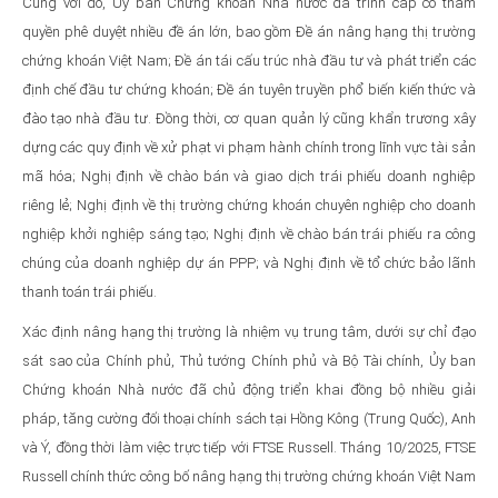
Cùng với đó, Ủy ban Chứng khoán Nhà nước đã trình cấp có thẩm
quyền phê duyệt nhiều đề án lớn, bao gồm Đề án nâng hạng thị trường
chứng khoán Việt Nam; Đề án tái cấu trúc nhà đầu tư và phát triển các
định chế đầu tư chứng khoán; Đề án tuyên truyền phổ biến kiến thức và
đào tạo nhà đầu tư. Đồng thời, cơ quan quản lý cũng khẩn trương xây
dựng các quy định về xử phạt vi phạm hành chính trong lĩnh vực tài sản
mã hóa; Nghị định về chào bán và giao dịch trái phiếu doanh nghiệp
riêng lẻ; Nghị định về thị trường chứng khoán chuyên nghiệp cho doanh
nghiệp khởi nghiệp sáng tạo; Nghị định về chào bán trái phiếu ra công
chúng của doanh nghiệp dự án PPP; và Nghị định về tổ chức bảo lãnh
thanh toán trái phiếu.
Xác định nâng hạng thị trường là nhiệm vụ trung tâm, dưới sự chỉ đạo
sát sao của Chính phủ, Thủ tướng Chính phủ và Bộ Tài chính, Ủy ban
Chứng khoán Nhà nước đã chủ động triển khai đồng bộ nhiều giải
pháp, tăng cường đối thoại chính sách tại Hồng Kông (Trung Quốc), Anh
và Ý, đồng thời làm việc trực tiếp với FTSE Russell. Tháng 10/2025, FTSE
Russell chính thức công bố nâng hạng thị trường chứng khoán Việt Nam