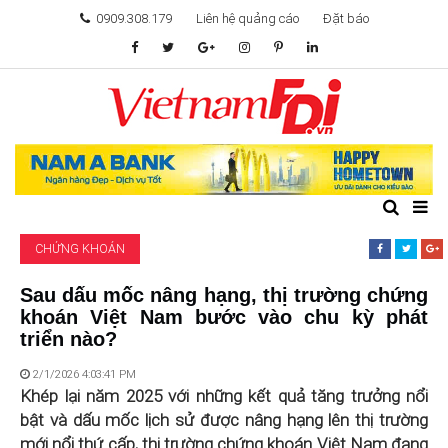
0909.308.179
Liên hệ quảng cáo
Đặt báo
TÂM ĐIỂM ĐẦU TƯ
TÀI CHÍNH
BẤT ĐỘNG SẢN
CHỨNG KHOÁN
KHỞI NGHIỆP
Sau dấu mốc nâng hạng, thị trường chứng
khoán Việt Nam bước vào chu kỳ phát
GIẢI TRÍ & CÔNG NGHỆ
triển nào?
2/1/2026 4:03:41 PM
Khép lại năm 2025 với những kết quả tăng trưởng nổi
bật và dấu mốc lịch sử được nâng hạng lên thị trường
mới nổi thứ cấp, thị trường chứng khoán Việt Nam đang