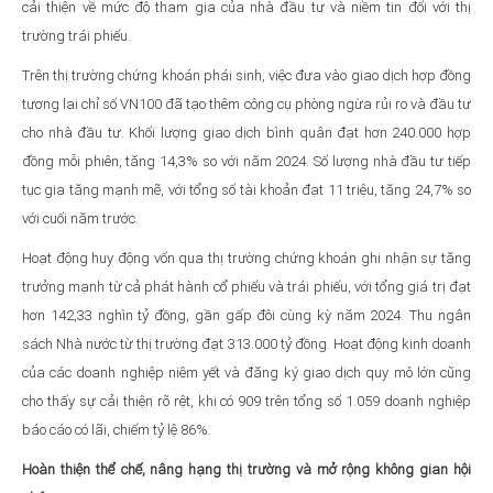
cải thiện về mức độ tham gia của nhà đầu tư và niềm tin đối với thị
trường trái phiếu.
Trên thị trường chứng khoán phái sinh, việc đưa vào giao dịch hợp đồng
tương lai chỉ số VN100 đã tạo thêm công cụ phòng ngừa rủi ro và đầu tư
cho nhà đầu tư. Khối lượng giao dịch bình quân đạt hơn 240.000 hợp
đồng mỗi phiên, tăng 14,3% so với năm 2024. Số lượng nhà đầu tư tiếp
tục gia tăng mạnh mẽ, với tổng số tài khoản đạt 11 triệu, tăng 24,7% so
với cuối năm trước.
Hoạt động huy động vốn qua thị trường chứng khoán ghi nhận sự tăng
trưởng mạnh từ cả phát hành cổ phiếu và trái phiếu, với tổng giá trị đạt
hơn 142,33 nghìn tỷ đồng, gần gấp đôi cùng kỳ năm 2024. Thu ngân
sách Nhà nước từ thị trường đạt 313.000 tỷ đồng. Hoạt động kinh doanh
của các doanh nghiệp niêm yết và đăng ký giao dịch quy mô lớn cũng
cho thấy sự cải thiện rõ rệt, khi có 909 trên tổng số 1.059 doanh nghiệp
báo cáo có lãi, chiếm tỷ lệ 86%.
Hoàn thiện thể chế, nâng hạng thị trường và mở rộng không gian hội