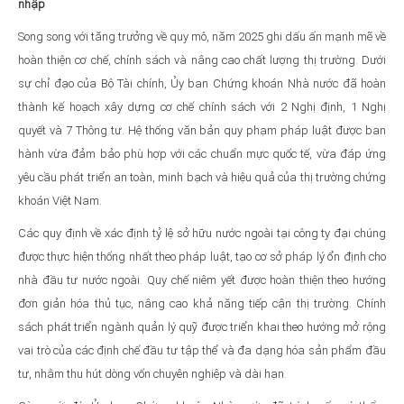
nhập
Song song với tăng trưởng về quy mô, năm 2025 ghi dấu ấn mạnh mẽ về
hoàn thiện cơ chế, chính sách và nâng cao chất lượng thị trường. Dưới
sự chỉ đạo của Bộ Tài chính, Ủy ban Chứng khoán Nhà nước đã hoàn
thành kế hoạch xây dựng cơ chế chính sách với 2 Nghị định, 1 Nghị
quyết và 7 Thông tư. Hệ thống văn bản quy phạm pháp luật được ban
hành vừa đảm bảo phù hợp với các chuẩn mực quốc tế, vừa đáp ứng
yêu cầu phát triển an toàn, minh bạch và hiệu quả của thị trường chứng
khoán Việt Nam.
Các quy định về xác định tỷ lệ sở hữu nước ngoài tại công ty đại chúng
được thực hiện thống nhất theo pháp luật, tạo cơ sở pháp lý ổn định cho
nhà đầu tư nước ngoài. Quy chế niêm yết được hoàn thiện theo hướng
đơn giản hóa thủ tục, nâng cao khả năng tiếp cận thị trường. Chính
sách phát triển ngành quản lý quỹ được triển khai theo hướng mở rộng
vai trò của các định chế đầu tư tập thể và đa dạng hóa sản phẩm đầu
tư, nhằm thu hút dòng vốn chuyên nghiệp và dài hạn.