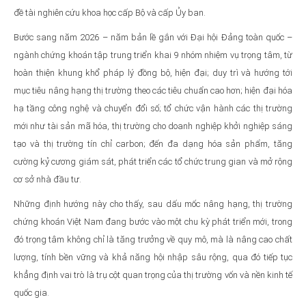
đề tài nghiên cứu khoa học cấp Bộ và cấp Ủy ban.
Bước sang năm 2026 – năm bản lề gắn với Đại hội Đảng toàn quốc –
ngành chứng khoán tập trung triển khai 9 nhóm nhiệm vụ trọng tâm, từ
hoàn thiện khung khổ pháp lý đồng bộ, hiện đại; duy trì và hướng tới
mục tiêu nâng hạng thị trường theo các tiêu chuẩn cao hơn; hiện đại hóa
hạ tầng công nghệ và chuyển đổi số; tổ chức vận hành các thị trường
mới như tài sản mã hóa, thị trường cho doanh nghiệp khởi nghiệp sáng
tạo và thị trường tín chỉ carbon; đến đa dạng hóa sản phẩm, tăng
cường kỷ cương giám sát, phát triển các tổ chức trung gian và mở rộng
cơ sở nhà đầu tư.
Những định hướng này cho thấy, sau dấu mốc nâng hạng, thị trường
chứng khoán Việt Nam đang bước vào một chu kỳ phát triển mới, trong
đó trọng tâm không chỉ là tăng trưởng về quy mô, mà là nâng cao chất
lượng, tính bền vững và khả năng hội nhập sâu rộng, qua đó tiếp tục
khẳng định vai trò là trụ cột quan trọng của thị trường vốn và nền kinh tế
quốc gia.