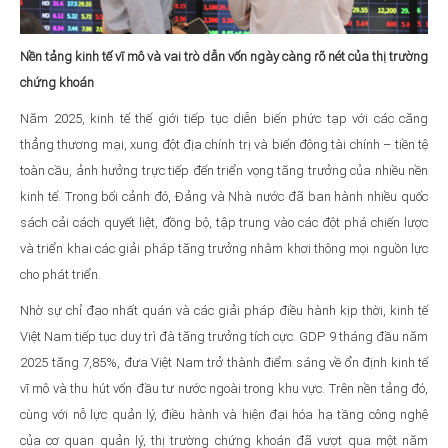
Nền tảng kinh tế vĩ mô và vai trò dẫn vốn ngày càng rõ nét của thị trường
chứng khoán
Năm 2025, kinh tế thế giới tiếp tục diễn biến phức tạp với các căng
thẳng thương mại, xung đột địa chính trị và biến động tài chính – tiền tệ
toàn cầu, ảnh hưởng trực tiếp đến triển vọng tăng trưởng của nhiều nền
kinh tế. Trong bối cảnh đó, Đảng và Nhà nước đã ban hành nhiều quốc
sách cải cách quyết liệt, đồng bộ, tập trung vào các đột phá chiến lược
và triển khai các giải pháp tăng trưởng nhằm khơi thông mọi nguồn lực
cho phát triển.
Nhờ sự chỉ đạo nhất quán và các giải pháp điều hành kịp thời, kinh tế
Việt Nam tiếp tục duy trì đà tăng trưởng tích cực. GDP 9 tháng đầu năm
2025 tăng 7,85%, đưa Việt Nam trở thành điểm sáng về ổn định kinh tế
vĩ mô và thu hút vốn đầu tư nước ngoài trong khu vực. Trên nền tảng đó,
cùng với nỗ lực quản lý, điều hành và hiện đại hóa hạ tầng công nghệ
của cơ quan quản lý, thị trường chứng khoán đã vượt qua một năm