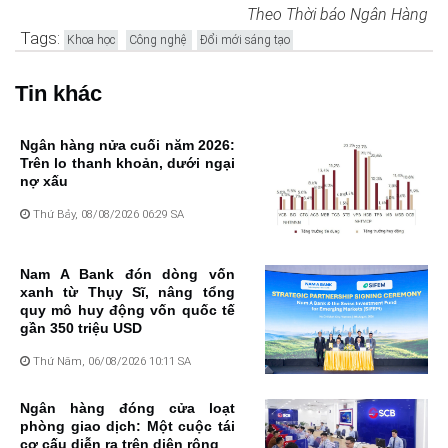
Theo Thời báo Ngân Hàng
Tags:
Khoa học
Công nghệ
Đổi mới sáng tạo
Tin khác
Ngân hàng nửa cuối năm 2026:
Trên lo thanh khoản, dưới ngại
nợ xấu
Thứ Bảy, 08/08/2026 06:29 SA
Nam A Bank đón dòng vốn
xanh từ Thụy Sĩ, nâng tổng
quy mô huy động vốn quốc tế
gần 350 triệu USD
Thứ Năm, 06/08/2026 10:11 SA
Ngân hàng đóng cửa loạt
phòng giao dịch: Một cuộc tái
cơ cấu diễn ra trên diện rộng