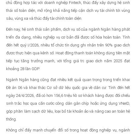
chủ động hợp tác với doanh nghiệp Fintech, thúc đẩy xây dựng hệ sinh
thái số toàn diện, mở rộng khả năng tiếp cận dịch vụ tài chính tới vùng
sâu, vùng xa và thúc đẩy tài chính toàn diện.
Đến nay, hệ sinh thái sản phẩm, dịch vụ số của ngành Ngân hàng phát
triển đa dạng, nhiều nghiệp vụ cơ bản đã được số hóa hoàn toàn. Tính
đến hết quý I/2026, nhiều tổ chức tín dụng ghi nhận trên 90% giao dịch
được thực hiện qua kênh số. Hoạt động thanh toán không dùng tiền mặt
tiếp tục tăng trưởng mạnh, với tổng giá trị giao dịch năm 2025 đạt
khoảng 28 lần GDP.
Ngành Ngân hàng cũng đạt nhiều kết quả quan trọng trong triển khai
Đề án 06 và khai thác Cơ sở dữ liệu quốc gia về dân cư. Tính đến hết
ngày 24/4/2026, đã có hơn 156,6 triệu hồ sơ khách hàng được đối chiếu
sinh trắc học qua căn cước công dân gắn chíp hoặc ứng dụng VNeID,
góp phần làm sạch dữ liệu, loại bỏ tài khoản ảo và nâng cao an toàn hệ
thống.
Không chỉ đẩy mạnh chuyển đổi số trong hoạt động nghiệp vụ, ngành