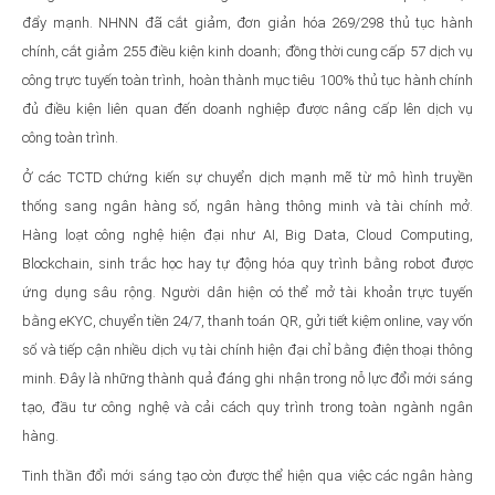
đẩy mạnh. NHNN đã cắt giảm, đơn giản hóa 269/298 thủ tục hành
chính, cắt giảm 255 điều kiện kinh doanh; đồng thời cung cấp 57 dịch vụ
công trực tuyến toàn trình, hoàn thành mục tiêu 100% thủ tục hành chính
đủ điều kiện liên quan đến doanh nghiệp được nâng cấp lên dịch vụ
công toàn trình.
Ở các TCTD chứng kiến sự chuyển dịch mạnh mẽ từ mô hình truyền
thống sang ngân hàng số, ngân hàng thông minh và tài chính mở.
Hàng loạt công nghệ hiện đại như AI, Big Data, Cloud Computing,
Blockchain, sinh trắc học hay tự động hóa quy trình bằng robot được
ứng dụng sâu rộng. Người dân hiện có thể mở tài khoản trực tuyến
bằng eKYC, chuyển tiền 24/7, thanh toán QR, gửi tiết kiệm online, vay vốn
số và tiếp cận nhiều dịch vụ tài chính hiện đại chỉ bằng điện thoại thông
minh. Đây là những thành quả đáng ghi nhận trong nỗ lực đổi mới sáng
tạo, đầu tư công nghệ và cải cách quy trình trong toàn ngành ngân
hàng.
Tinh thần đổi mới sáng tạo còn được thể hiện qua việc các ngân hàng