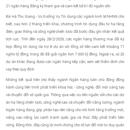
21 ngân hàng đăng ký tham gia và cam kết bố trí đủ nguồn vốn.
Bà Hà Thu Giang - Vụ trưởng Vụ Tín dụng các ngành kinh tế NHNN cho
biết, sau hơn 2 tháng triển khai, chương trình tín dụng đầu tư hạ tầng
điện, giao thông và công nghệ chiến lược đã bước đầu ghi nhận kết quả
tích cực. Tính đến ngày 28/2/2026, các ngân hàng thương mại đã ký
hợp đồng tín dụng tài trợ 8 dự án với tổng số tiền cam kết khoảng 71
nghìn tỷ đồng, trong đó đã giải ngân hơn 7.000 tỷ đồng. Ngoài ra, có 23
dự án khác đang được các ngân hàng tiếp cận, xem xét thẩm định cho
vay theo quy định.
Những kết quả trên cho thấy ngành Ngân hàng luôn chủ động đồng
hành cùng tiến trình phát triển khoa học - công nghệ, đổi mới sáng tạo
và chuyển đổi số quốc gia. Thông qua việc ưu tiên nguồn vốn cho các dự
án hạ tầng chiến lược, công nghệ cao và chuyển đổi năng lượng, ngành
Ngân hàng đang góp phần tạo nền tảng cho mô hình tăng trưởng mới,
nâng cao năng lực cạnh tranh quốc gia và thúc đẩy phát triển bền
vững. Đồng thời, đây cũng là minh chứng cho nỗ lực đổi mới tư duy quản