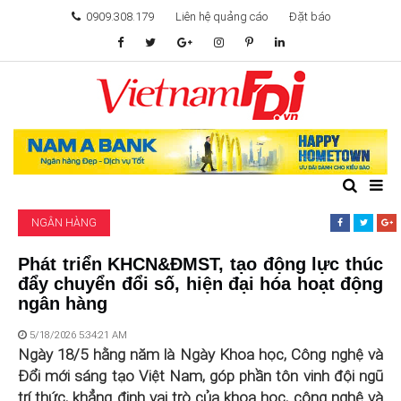
0909.308.179
Liên hệ quảng cáo
Đặt báo
TÂM ĐIỂM ĐẦU TƯ
TÀI CHÍNH
BẤT ĐỘNG SẢN
NGÂN HÀNG
KHỞI NGHIỆP
Phát triển KHCN&ĐMST, tạo động lực thúc
đẩy chuyển đổi số, hiện đại hóa hoạt động
GIẢI TRÍ & CÔNG NGHỆ
ngân hàng
5/18/2026 5:34:21 AM
Ngày 18/5 hằng năm là Ngày Khoa học, Công nghệ và
Đổi mới sáng tạo Việt Nam, góp phần tôn vinh đội ngũ
trí thức, khẳng định vai trò của khoa học, công nghệ và