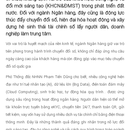
đổi mới sáng tạo (KHCN&ĐMST) trong phát triển đất
nước. Đối với ngành Ngân hàng, đây cũng là động lực
thúc đẩy chuyển đổi số, hiện đại hóa hoạt động và xây
dựng hệ sinh thái tài chính số lấy người dân, doanh
nghiệp làm trung tâm.
Với vai trò là huyết mạch của nền kinh tế, ngành Ngân hàng giữ vai trò
tiên phong trong hành trình chuyển đổi số, không chỉ đáp ứng nhu cầu
ngày càng cao của khách hàng mà còn đóng góp vào mục tiêu chuyển
đổi số quốc gia.
Phó Thống đốc NHNN Phạm Tiến Dũng cho biết, nhiều công nghệ hiện
đại như trí tuệ nhân tạo (AI), dữ liệu lớn (Big Data), điện toán đám mây
(Cloud Computing), sinh trắc học, tự động hóa quy trình… được ứng
dụng sâu rộng trong hoạt động ngân hàng. Người dân hiện có thể mở
tài khoản trực tuyến bằng eKYC, chuyển tiền 24/7, thanh toán QR, gửi
tiết kiệm, vay vốn hay sử dụng nhiều dịch vụ tài chính chỉ bằng điện thoại
thông minh. Đây là những thành quả đáng ghi nhận trong nỗ lực đổi
mới sáng tạo, đầu tư công nghệ và cải cách quy trình trong toàn ngành