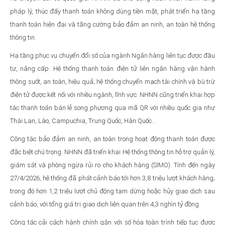
pháp lý, thúc đẩy thanh toán không dùng tiền mặt, phát triển hạ tầng
thanh toán hiện đại và tăng cường bảo đảm an ninh, an toàn hệ thống
thông tin.
Hạ tầng phục vụ chuyển đổi số của ngành Ngân hàng liên tục được đầu
tư, nâng cấp. Hệ thống thanh toán điện tử liên ngân hàng vận hành
thông suốt, an toàn, hiệu quả; hệ thống chuyển mạch tài chính và bù trừ
điện tử được kết nối với nhiều ngành, lĩnh vực. NHNN cũng triển khai hợp
tác thanh toán bán lẻ song phương qua mã QR với nhiều quốc gia như
Thái Lan, Lào, Campuchia, Trung Quốc, Hàn Quốc…
Công tác bảo đảm an ninh, an toàn trong hoạt động thanh toán được
đặc biệt chú trọng. NHNN đã triển khai Hệ thống thông tin hỗ trợ quản lý,
giám sát và phòng ngừa rủi ro cho khách hàng (SIMO). Tính đến ngày
27/4/2026, hệ thống đã phát cảnh báo tới hơn 3,8 triệu lượt khách hàng;
trong đó hơn 1,2 triệu lượt chủ động tạm dừng hoặc hủy giao dịch sau
cảnh báo, với tổng giá trị giao dịch liên quan trên 4,3 nghìn tỷ đồng.
Công tác cải cách hành chính gắn với số hóa toàn trình tiếp tục được