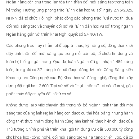
Ngân hàng còn chú trọng lan tỏa tinh thần đổi mới sáng tạo trong toàn
hệ thống. Hưởng ứng phong trào “Bình dân học vụ số”, ngày 27/5/2025,
NHNN đã tổ chức Hội nghị phát động các phong trào “Cả nước thi đua
đổi mới sáng tạo và chuyển đổi số” và “Bình dân học vụ số” trong ngành
Ngân hàng gắn với triển khai Nghị quyết số 57-NQ/TW.
Các phong trào này nhằm phổ cập tri thức, kỹ năng số, đồng thời khơi
dậy tinh thần đổi mới sáng tạo trong mỗi cán bộ, tổ chức tín dụng và
toàn hệ thống ngân hàng. Qua đó, toàn Ngành đã ghi nhận 1.484 sáng
kiến, trong đó có 37 sáng kiến số được đăng ký trên Cổng Sáng kiến
Khoa học và Công nghệ của Bộ Khoa học và Công nghệ; đồng thời xây
dựng đội ngũ hơn 2.600 “Đại sứ số” và “Hạt nhân số” tại các đơn vị, góp
phần thúc đẩy chuyển đổi số từ cơ sở.
Không dừng lại ở việc chuyển đổi trong nội bộ Ngành, tinh thần đổi mới
sáng tạo của ngành Ngân hàng còn được cụ thể hóa bằng những hành
động thiết thực nhằm đồng hành cùng nền kinh tế, thực hiện chỉ đạo của
Thủ tướng Chính phủ về triển khai gói tín dụng ưu đãi 500.000 tỷ đồng
cho khoa học - công nghệ, đổi mới sáng tạo và hạ tầng chiến lược, đã có