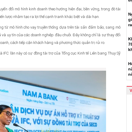
đ
yển đổi mô hình kinh doanh theo hướng hiện đại, bền vững, trong đó tài
N
iến lược nhằm tạo ra lợi thế cạnh tranh khác biệt và dài hạn.
g
r
ng từ mô hình cho vay truyền thống dựa trên tài sản đảm bảo, sang mô
rả và uy tín của các doanh nghiệp đầu chuỗi. Đây không chỉ là sự thay đổi
K
oanh, cách tiếp cận khách hàng và phương thức quản trị rủi ro.
7
k
 IFC lần này có sự đồng tài trợ của Tổng cục Kinh tế Liên bang Thụy Sỹ
H
n
n