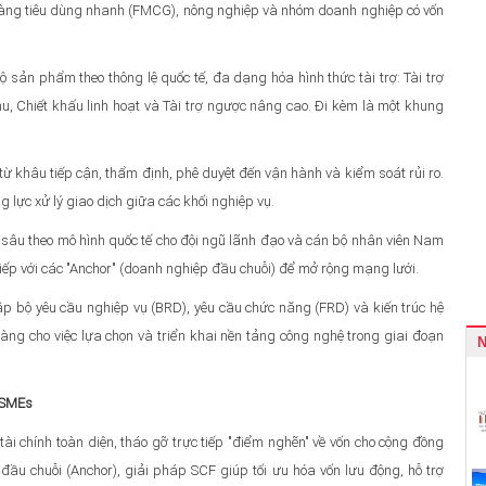
, hàng tiêu dùng nhanh (FMCG), nông nghiệp và nhóm doanh nghiệp có vốn
sản phẩm theo thông lệ quốc tế, đa dạng hóa hình thức tài trợ: Tài trợ
u, Chiết khấu linh hoạt và Tài trợ ngược nâng cao. Đi kèm là một khung
h từ khâu tiếp cận, thẩm định, phê duyệt đến vận hành và kiểm soát rủi ro.
lực xử lý giao dịch giữa các khối nghiệp vụ.
 sâu theo mô hình quốc tế cho đội ngũ lãnh đạo và cán bộ nhân viên Nam
tiếp với các "Anchor" (doanh nghiệp đầu chuỗi) để mở rộng mạng lưới.
 lập bộ yêu cầu nghiệp vụ (BRD), yêu cầu chức năng (FRD) và kiến trúc hệ
ng cho việc lựa chọn và triển khai nền tảng công nghệ trong giai đoạn
à SMEs
tài chính toàn diện, tháo gỡ trực tiếp "điểm nghẽn" về vốn cho cộng đồng
đầu chuỗi (Anchor), giải pháp SCF giúp tối ưu hóa vốn lưu động, hỗ trợ