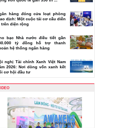
ộng vốn quốc tế gần 350 tri ...
gân hàng đóng cửa loạt phòng
iao dịch: Một cuộc tái cơ cấu diễn
a trên diện rộng
ho bạc Nhà nước điều tiết gần
80.000 tỷ đồng hỗ trợ thanh
hoản hệ thống ngân hàng
ội nghị Tài chính Xanh Việt Nam
ăm 2026: Nơi dòng vốn xanh kết
ối cơ hội đầu tư
VIDEO