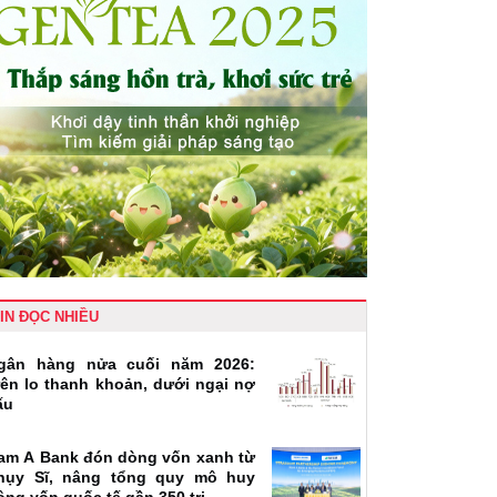
IN ĐỌC NHIỀU
gân hàng nửa cuối năm 2026:
rên lo thanh khoản, dưới ngại nợ
ấu
am A Bank đón dòng vốn xanh từ
hụy Sĩ, nâng tổng quy mô huy