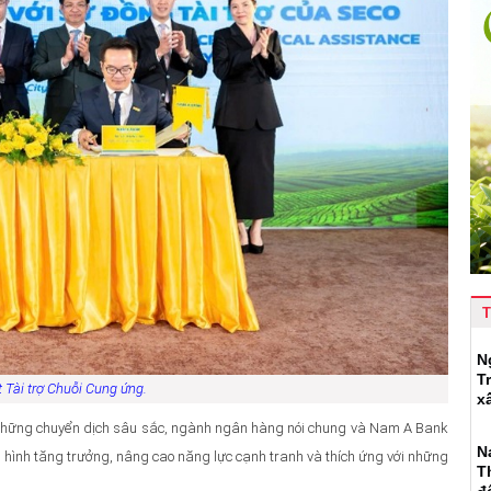
T
N
T
t Tài trợ Chuỗi Cung ứng
.
x
ó những chuyển dịch sâu sắc, ngành ngân hàng nói chung và Nam A Bank
N
ô hình tăng trưởng, nâng cao năng lực cạnh tranh và thích ứng với những
T