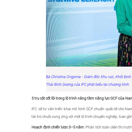
Bà Christina Ongoma - Giám đốc Khu vực, Khối Định c
Thái Bình Dương
của IFC phát biểu tại chương trình.
5 trụ cột cốt lõi trong lộ trình nâng tầm năng lực SCF của N
IFC sẽ tư vấn triển khai mô hình SCF chuẩn quốc tế cho N
tài trợ chuỗi cung ứng với một lộ trình chuyên nghiệp, bao gồm 
Hoạch định chiến lược 3–5 năm:
Phân tích toàn diện thị trư