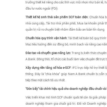
trưởng thiết kế riêng cho các lĩnh vực mũi nhọn như bán lẻ
đầu tư nước ngoài (FDI).
Thiết kế hệ sinh thái sản phẩm SCF toàn diện:
Chuẩn hóa bộ 
nhà cung cấp, Tài trợ nhà phân phối, Mua lại khoản phải th
quản trị rủi ro chuyên biệt nhằm đảm bảo an toàn tín dụng.
Chuẩn hóa quy trình vận hành:
Tái thiết kế toàn bộ quy trìn
Mục tiêu hướng đến sự đồng bộ, minh bạch và nâng cao năng 
Đào tạo và chuyển giao năng lực:
Trang bị kiến thức chuyên
A Bank. Đồng thời, tổ chức các buổi làm việc chuyên đề trực 
Xây dựng nền tảng số hóa e-SCF:
IFC trực tiếp hỗ trợ thiết
thống. Đây là "chìa khóa" giúp Nam A Bank chuẩn bị sẵn sà
tiếp theo một cách tối ưu nhất.
"Đòn bẩy" tài chính hiệu quả cho doanh nghiệp đầu chuỗi v
Việc triển khai mô hình SCF chuẩn quốc tế còn là giải pháp 
doanh nghiệp tham gia chuỗi giá trị. Đối với Doanh nghiệp 