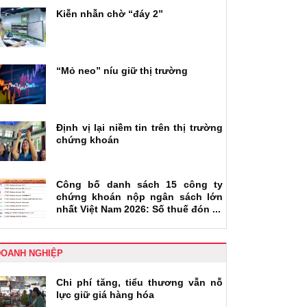
Kiễn nhẫn chờ “đáy 2”
“Mỏ neo” níu giữ thị trường
Định vị lại niềm tin trên thị trường
chứng khoán
Công bố danh sách 15 công ty
chứng khoán nộp ngân sách lớn
nhất Việt Nam 2026: Số thuế đón ...
DOANH NGHIỆP
Chi phí tăng, tiểu thương vẫn nỗ
lực giữ giá hàng hóa