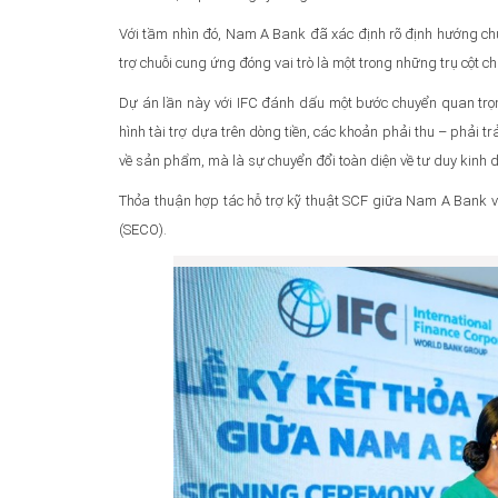
Với tầm nhìn đó, Nam A Bank đã xác định rõ định hướng chu
trợ chuỗi cung ứng đóng vai trò là một trong những trụ cột ch
Dự án lần này với IFC đánh dấu một bước chuyển quan trọ
hình tài trợ dựa trên dòng tiền, các khoản phải thu – phải t
về sản phẩm, mà là sự chuyển đổi toàn diện về tư duy kinh d
Thỏa thuận hợp tác hỗ trợ kỹ thuật SCF giữa Nam A Bank và
(SECO).