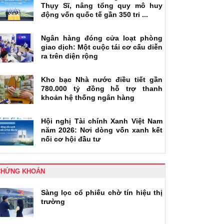
Thụy Sĩ, nâng tổng quy mô huy
động vốn quốc tế gần 350 tri ...
Ngân hàng đóng cửa loạt phòng
giao dịch: Một cuộc tái cơ cấu diễn
ra trên diện rộng
Kho bạc Nhà nước điều tiết gần
780.000 tỷ đồng hỗ trợ thanh
khoản hệ thống ngân hàng
Hội nghị Tài chính Xanh Việt Nam
năm 2026: Nơi dòng vốn xanh kết
nối cơ hội đầu tư
CHỨNG KHOÁN
Sàng lọc cổ phiếu chờ tín hiệu thị
trường