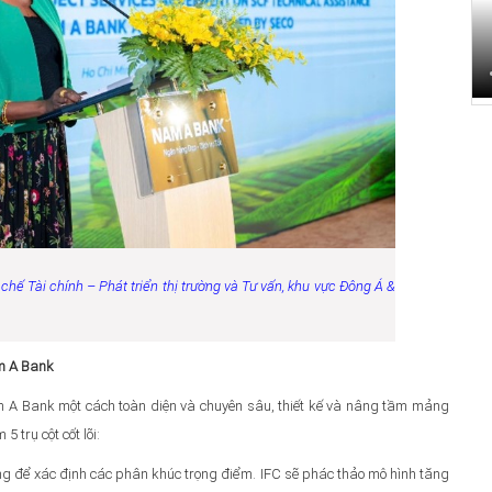
hế Tài chính – Phát triển thị trường và Tư vấn, khu vực Đông Á &
am A Bank
am A Bank một cách toàn diện và chuyên sâu, thiết kế và nâng tầm mảng
5 trụ cột cốt lõi:
ờng để xác định các phân khúc trọng điểm. IFC sẽ phác thảo mô hình tăng