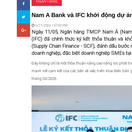
NGÂN HÀNG
Nam A Bank và IFC khởi động dự án 
5/11/2026 1:57:30 PM
Ngày 11/05, Ngân hàng TMCP Nam Á (Nam A
(IFC) đã chính thức ký kết thỏa thuận và kh
(Supply Chain Finance - SCF), đánh dấu bước n
doanh nghiệp, đặc biệt doanh nghiệp SMEs tạ
Đây không chỉ là một thỏa thuận nâng cao năng lực phát tri
mạnh mẽ cam kết của các bên về việc triển khai Biên bản 
tháng 02/2026.