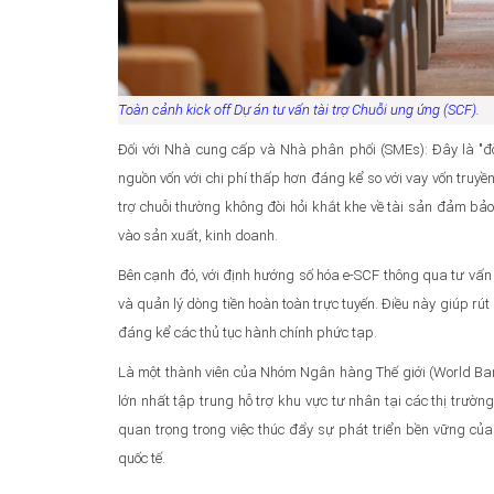
Toàn cảnh
kick off
D
ự án tư vấn tài trợ
C
huỗi ung ứng (
SCF
)
.
Đối với Nhà cung cấp và Nhà phân phối (SMEs): Đây là "đ
nguồn vốn với chi phí thấp hơn đáng kể so với vay vốn truyền
trợ chuỗi thường không đòi hỏi khắt khe về tài sản đảm bả
vào sản xuất, kinh doanh.
Bên cạnh đó, với định hướng số hóa e-SCF thông qua tư vấn 
và quản lý dòng tiền hoàn toàn trực tuyến. Điều này giúp rút
đáng kể các thủ tục hành chính phức tạp.
Là một thành viên của Nhóm Ngân hàng Thế giới (World Bank 
lớn nhất tập trung hỗ trợ khu vực tư nhân tại các thị trường
quan trọng trong việc thúc đẩy sự phát triển bền vững của
quốc tế.