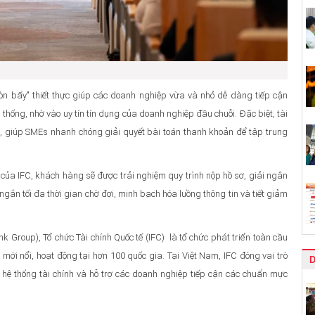
òn bẩy" thiết thực giúp các doanh nghiệp vừa và nhỏ dễ dàng tiếp cận
 thống, nhờ vào uy tín tín dụng của doanh nghiệp đầu chuỗi. Đặc biệt, tài
o, giúp SMEs nhanh chóng giải quyết bài toán thanh khoản để tập trung
của IFC, khách hàng sẽ được trải nghiệm quy trình nộp hồ sơ, giải ngân
 ngắn tối đa thời gian chờ đợi, minh bạch hóa luồng thông tin và tiết giảm
Group), Tổ chức Tài chính Quốc tế (IFC) là tổ chức phát triển toàn cầu
 mới nổi, hoạt động tại hơn 100 quốc gia. Tại Việt Nam, IFC đóng vai trò
 hệ thống tài chính và hỗ trợ các doanh nghiệp tiếp cận các chuẩn mực