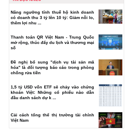
Nâng ngưỡng tính thuế hộ kinh doanh
có doanh thu 3 tỷ lên 10 tỷ: Giảm nỗi lo,
thêm lợi nhu ...
Thanh toán QR Việt Nam - Trung Quốc
mở rộng, thúc đẩy du lịch và thương mại
số
Đề nghị bổ sung "dịch vụ tài sản mã
hóa" là đối tượng báo cáo trong phòng
chống rửa tiền
1,5 tỷ USD vốn ETF sẽ chảy vào chứng
khoán Việt: Những cổ phiếu nào dẫn
đầu danh sách dự k ...
Cải cách tổng thể thị trường tài chính
Việt Nam