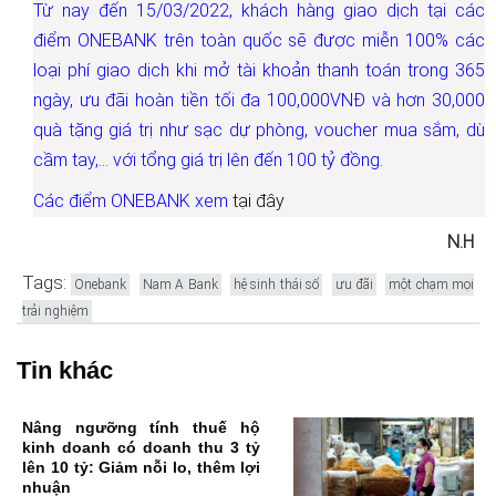
Từ nay đến 15/03/2022, khách hàng giao dịch tại các
điểm ONEBANK trên toàn quốc sẽ được miễn 100% các
loại phí giao dịch khi mở tài khoản thanh toán trong 365
ngày, ưu đãi hoàn tiền tối đa 100,000VNĐ và hơn 30,000
quà tặng giá trị như sạc dự phòng, voucher mua sắm, dù
cầm tay,… với tổng giá trị lên đến 100 tỷ đồng.
Các điểm ONEBANK xem
tại đây
N.H
Tags:
Onebank
Nam A Bank
hệ sinh thái số
ưu đãi
một chạm mọi
trải nghiệm
Tin khác
Nâng ngưỡng tính thuế hộ
kinh doanh có doanh thu 3 tỷ
lên 10 tỷ: Giảm nỗi lo, thêm lợi
nhuận