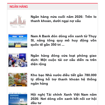
NGÂN HÀNG
Ngân hàng nửa cuối năm 2026: Trên lo
thanh khoản, dưới ngại nợ xấu
Nam A Bank đón dòng vốn xanh từ Thụy
Sĩ, nâng tổng quy mô huy động vốn
quốc tế gần 350 tri ...
Ngân hàng đóng cửa loạt phòng giao
dịch: Một cuộc tái cơ cấu diễn ra trên
diện rộng
Kho bạc Nhà nước điều tiết gần 780.000
tỷ đồng hỗ trợ thanh khoản hệ thống
ngân hàng
Hội nghị Tài chính Xanh Việt Nam năm
2026: Nơi dòng vốn xanh kết nối cơ hội
đầu tư