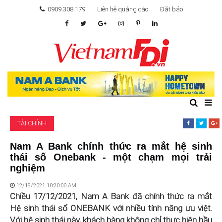
0909.308.179
Liên hệ quảng cáo
Đặt báo
TÂM ĐIỂM ĐẦU TƯ
TÀI CHÍNH
BẤT ĐỘNG SẢN
TÀI CHÍNH
KHỞI NGHIỆP
Nam A Bank chính thức ra mắt hệ sinh
thái số Onebank - một chạm mọi trải
GIẢI TRÍ & CÔNG NGHỆ
nghiệm
12/18/2021 10:20:00 AM
Chiều 17/12/2021, Nam A Bank đã chính thức ra mắt
Hệ sinh thái số ONEBANK với nhiều tính năng ưu việt.
Với hệ sinh thái này, khách hàng không chỉ thực hiện hầu