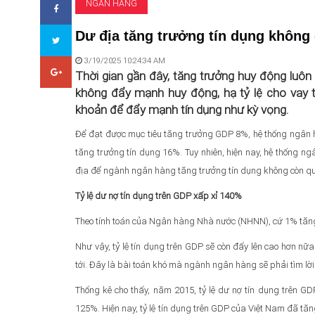
NGÂN HÀNG
Dư địa tăng trưởng tín dụng không
3/19/2025 10:24:34 AM
Thời gian gần đây, tăng trưởng huy động luôn
không đẩy mạnh huy động, hạ tỷ lệ cho vay t
khoản để đẩy mạnh tín dụng như kỳ vọng.
Để đạt được mục tiêu tăng trưởng GDP 8%, hệ thống ngân h
tăng trưởng tín dụng 16%. Tuy nhiên, hiện nay, hệ thống ng
địa để ngành ngân hàng tăng trưởng tín dụng không còn qu
Tỷ lệ dư nợ tín dụng trên GDP xấp xỉ 140%
Theo tính toán của Ngân hàng Nhà nước (NHNN), cứ 1% tăn
Như vậy, tỷ lệ tín dụng trên GDP sẽ còn đẩy lên cao hơn nữ
tới. Đây là bài toán khó mà ngành ngân hàng sẽ phải tìm lời 
Thống kê cho thấy, năm 2015, tỷ lệ dư nợ tín dụng trên 
125%. Hiện nay, tỷ lệ tín dụng trên GDP của Việt Nam đã tă