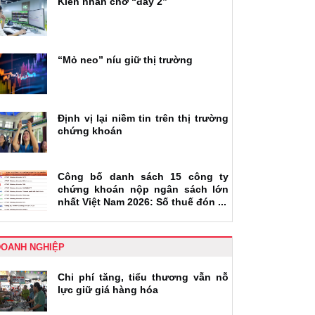
Kiễn nhẫn chờ “đáy 2”
“Mỏ neo” níu giữ thị trường
Định vị lại niềm tin trên thị trường
chứng khoán
Công bố danh sách 15 công ty
chứng khoán nộp ngân sách lớn
nhất Việt Nam 2026: Số thuế đón ...
DOANH NGHIỆP
Chi phí tăng, tiểu thương vẫn nỗ
lực giữ giá hàng hóa