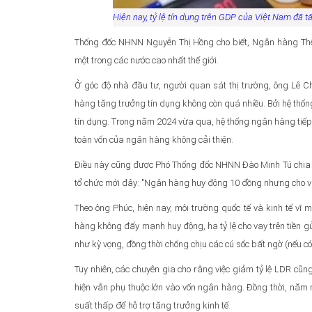
Hiện nay, tỷ lệ tín dụng trên GDP của Việt Nam đã 
Thống đốc NHNN Nguyễn Thị Hồng cho biết, Ngân hàng Thế 
một trong các nước cao nhất thế giới.
Ở góc độ nhà đầu tư, người quan sát thị trường, ông Lê C
hàng tăng trưởng tín dụng không còn quá nhiều. Bởi hệ thố
tín dụng. Trong năm 2024 vừa qua, hệ thống ngân hàng tiếp
toàn vốn của ngân hàng không cải thiện.
Điều này cũng được Phó Thống đốc NHNN Đào Minh Tú chia s
tổ chức mới đây: "Ngân hàng huy động 10 đồng nhưng cho vay
Theo ông Phúc, hiện nay, môi trường quốc tế và kinh tế vĩ m
hàng không đẩy mạnh huy động, hạ tỷ lệ cho vay trên tiền g
như kỳ vọng, đồng thời chống chịu các cú sốc bất ngờ (nếu có
Tuy nhiên, các chuyên gia cho rằng việc giảm tỷ lệ LDR cũn
hiện vẫn phụ thuộc lớn vào vốn ngân hàng. Đồng thời, năm 
suất thấp để hỗ trợ tăng trưởng kinh tế.