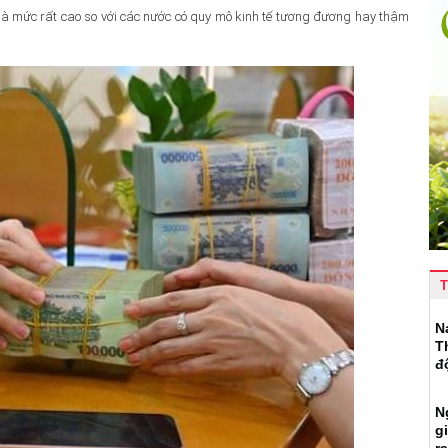
là mức rất cao so với các nước có quy mô kinh tế tương đương hay thậm
T
N
T
đ
N
g