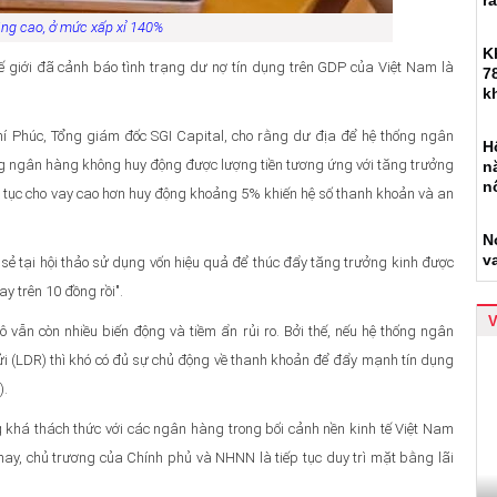
r
tăng cao, ở mức xấp xỉ 140%
K
giới đã cảnh báo tình trạng dư nợ tín dụng trên GDP của Việt Nam là
7
k
hí Phúc, Tổng giám đốc SGI Capital, cho rằng dư địa để hệ thống ngân
H
ng ngân hàng không huy động được lượng tiền tương ứng với tăng trưởng
n
n
 tục cho vay cao hơn huy động khoảng 5% khiến hệ số thanh khoản và an
N
v
ẻ tại hội thảo sử dụng vốn hiệu quả để thúc đẩy tăng trưởng kinh được
 trên 10 đồng rồi".
ô vẫn còn nhiều biến động và tiềm ẩn rủi ro. Bởi thế, nếu hệ thống ngân
ửi (LDR) thì khó có đủ sự chủ động về thanh khoản để đẩy mạnh tín dụng
).
g khá thách thức với các ngân hàng trong bối cảnh nền kinh tế Việt Nam
nay, chủ trương của Chính phủ và NHNN là tiếp tục duy trì mặt bằng lãi