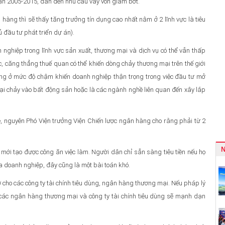
oạn 2005-2015, dẫn đến nhu cầu vay vốn giảm bớt.
 hàng thì sẽ thấy tăng trưởng tín dụng cao nhất nằm ở 2 lĩnh vực là tiêu
đầu tư phát triển dự án).
nghiệp trong lĩnh vực sản xuất, thương mại và dịch vụ có thể vẫn thấp
ắc, căng thẳng thuế quan có thể khiến dòng chảy thương mại trên thế giới
hưng ở mức độ chậm khiến doanh nghiệp thận trọng trong việc đầu tư mở
lại chảy vào bất động sản hoặc là các ngành nghề liên quan đến xây lắp
 nguyên Phó Viện trưởng Viện Chiến lược ngân hàng cho rằng phải từ 2
 mới tạo được công ăn việc làm. Người dân chỉ sẵn sàng tiêu tiền nếu họ
ủa doanh nghiệp, đây cũng là một bài toán khó.
ợ cho các công ty tài chính tiêu dùng, ngân hàng thương mại. Nếu pháp lý
 các ngân hàng thương mại và công ty tài chính tiêu dùng sẽ mạnh dạn