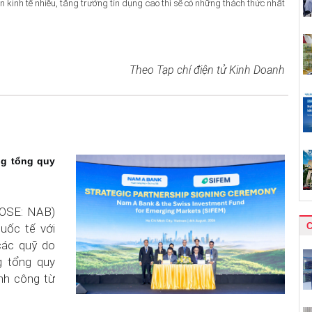
ền kinh tế nhiều, tăng trưởng tín dụng cao thì sẽ có những thách thức nhất
Theo Tạp chí điện tử Kinh Doanh
ng tổng quy
OSE: NAB)
uốc tế với
các quỹ do
g tổng quy
nh công từ