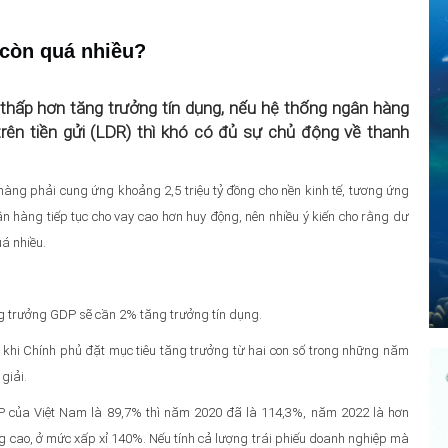
 còn quá nhiều?
 thấp hơn tăng trưởng tín dụng, nếu hệ thống ngân hàng
rên tiền gửi (LDR) thì khó có đủ sự chủ động về thanh
àng phải cung ứng khoảng 2,5 triệu tỷ đồng cho nền kinh tế, tương ứng
ân hàng tiếp tục cho vay cao hơn huy động, nên nhiều ý kiến cho rằng dư
á nhiều.
g trưởng GDP sẽ cần 2% tăng trưởng tín dụng.
a khi Chính phủ đặt mục tiêu tăng trưởng từ hai con số trong những năm
giải.
GDP của Việt Nam là 89,7% thì năm 2020 đã là 114,3%, năm 2022 là hơn
ng cao, ở mức xấp xỉ 140%. Nếu tính cả lượng trái phiếu doanh nghiệp mà