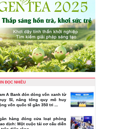
IN ĐỌC NHIỀU
am A Bank đón dòng vốn xanh từ
hụy Sĩ, nâng tổng quy mô huy
ộng vốn quốc tế gần 350 tri ...
gân hàng đóng cửa loạt phòng
iao dịch: Một cuộc tái cơ cấu diễn