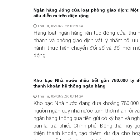
Ngân hàng đóng cửa loạt phòng giao dịch: Một 
cấu diễn ra trên diện rộng
Thứ Tư, 05/08/2026 03:29 SA
Hàng loạt ngân hàng liên tục đóng cửa, thu 
nhánh và phòng giao dịch vật lý nhằm tối ưu 
hành, thực hiện chuyển đổi số và đổi mới mô
động.
Kho bạc Nhà nước điều tiết gần 780.000 tỷ đ
thanh khoản hệ thống ngân hàng
Thứ Tư, 05/08/2026 03:14 SA
Kho bạc Nhà nước đang đưa khoảng 780.000 
nguồn ngân quỹ nhà nước tạm thời nhàn rỗi v
ngân hàng thông qua tiền gửi có kỳ hạn và ng
bán lại trái phiếu Chính phủ. Động thái này g
thiện thanh khoản, tạo thêm dư địa cho hoạ