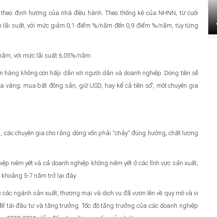
 theo định hướng của nhà điều hành. Theo thống kê của NHNN, từ cuối
m lãi suất, với mức giảm 0,1 điểm %/năm đến 0,9 điểm %/năm, tùy từng
/năm, với mức lãi suất 6,05%/năm.
gân hàng không còn hấp dẫn với người dân và doanh nghiệp. Dòng tiền sẽ
a vàng; mua bất động sản, giữ USD, hay kể cả tiền số”, một chuyên gia
u, các chuyên gia cho rằng dòng vốn phải “chảy” đúng hướng, chất lượng
ệp niêm yết và cả doanh nghiệp không niêm yết ở các lĩnh vực sản xuất,
 khoảng 5-7 năm trở lại đây.
 các ngành sản xuất, thương mại và dịch vụ đã vươn lên về quy mô và vị
 để tái đầu tư và tăng trưởng. Tốc độ tăng trưởng của các doanh nghiệp