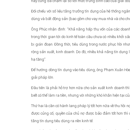
này cũng đã chậm lại so với mức trung bình cao của giai đ
Đối chiếu với số liệu tăng trưởng tín dụng của hệ thống ngân
dùng và bất động sản (bao gồm cho vay mua nhà và cho chủ 
Ông Phúc nhận định: “Khả năng hấp thụ vốn của các doanh 
trong thời gian tới do kinh tế toàn cầu chưa có nhiều khởi s
bị gián đoạn. Đồng thời, tiêu dùng trong nước phục hồi n
rộng sản xuất, kinh doanh. Do đó, nhiều khả năng tín dụng 
hạ tầng”.
Để hướng dòng tín dụng vào tiêu dùng, ông Phạm Xuân Hòe,
giải pháp lớn.
Đầu tiên là phải hỗ trợ hơn nữa cho sản xuất kinh doanh thì
biết có thể làm ra tiền, nhưng với những khó khăn hiện tại c
Thứ hai là cần có hành lang pháp lý tốt hơn nữa về thu hồi n
được củng cố, quyền của chủ nợ được bảo đảm tốt hơn thì
tăng tín dụng tiêu dùng ra nền kinh tế.