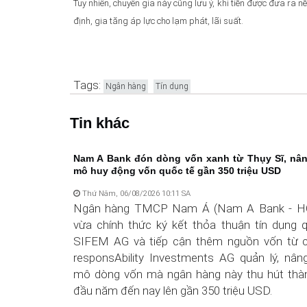
Tuy nhiên, chuyên gia này cũng lưu ý, khi tiền được đưa ra n
định, gia tăng áp lực cho lạm phát, lãi suất.
Tags:
Ngân hàng
Tín dụng
Tin khác
Nam A Bank đón dòng vốn xanh từ Thụy Sĩ, nâ
mô huy động vốn quốc tế gần 350 triệu USD
Thứ Năm, 06/08/2026 10:11 SA
Ngân hàng TMCP Nam Á (Nam A Bank - H
vừa chính thức ký kết thỏa thuận tín dụng q
SIFEM AG và tiếp cận thêm nguồn vốn từ 
responsAbility Investments AG quản lý, nân
mô dòng vốn mà ngân hàng này thu hút thà
đầu năm đến nay lên gần 350 triệu USD.