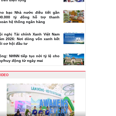
a trên diện rộng
ho bạc Nhà nước điều tiết gần
80.000 tỷ đồng hỗ trợ thanh
hoản hệ thống ngân hàng
ội nghị Tài chính Xanh Việt Nam
ăm 2026: Nơi dòng vốn xanh kết
ối cơ hội đầu tư
óng: NHNN tiếp tục nới tỷ lệ cho
ay/huy động từ ngày mai
VIDEO