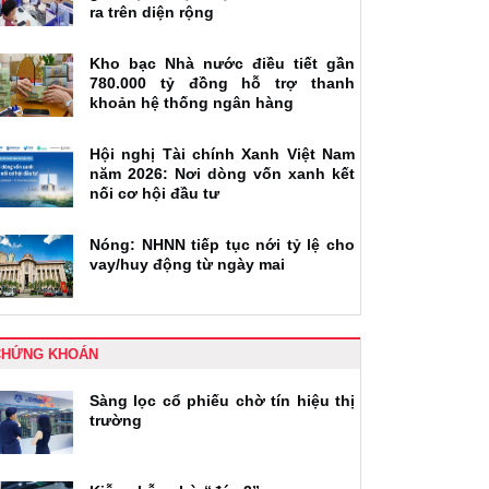
ra trên diện rộng
Kho bạc Nhà nước điều tiết gần
780.000 tỷ đồng hỗ trợ thanh
khoản hệ thống ngân hàng
Hội nghị Tài chính Xanh Việt Nam
năm 2026: Nơi dòng vốn xanh kết
nối cơ hội đầu tư
Nóng: NHNN tiếp tục nới tỷ lệ cho
vay/huy động từ ngày mai
CHỨNG KHOÁN
Sàng lọc cổ phiếu chờ tín hiệu thị
trường