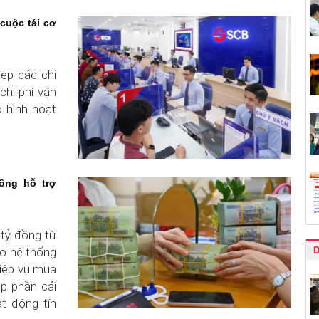
cuộc tái cơ
hẹp các chi
chi phí vận
 hình hoạt
ồng hỗ trợ
tỷ đồng từ
ào hệ thống
hiệp vụ mua
óp phần cải
t động tín