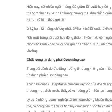
Hiện nay, rất nhiều ngân hàng đã giảm lãi suất huy động
tháng 2 đến nay, 20 ngân hàng thương mại điều chỉnh giả
kỳ hạn và hình thức gửi tiền.
Ở kỳ hạn 12 tháng, chỉ duy nhất GPBank trả lãi suất từ 6%
“Khi mặt bằng lãi suất huy động thấp thì kênh tiết kiệm n
chọn các kênh khác có lợi hơn gửi ngân hàng; ví dụ như mu
cho hay.
Chất lượng tín dụng phải được nâng cao
Trong bối cảnh dư địa tăng trưởng tín dụng không còn nhiề
tín dụng phải được nâng cao.
Thống kê của SGI Capital về nhu cầu vay vốn của doanh nghi
thương mại, dịch vụ cho thấy có xu hướng giảm liên tục trong
Lý do là những doanh nghiệp tốt trên sàn chứng khoán thuộc
thế, có dòng tiền mạnh và tích lũy được lượng vốn tự có đủ