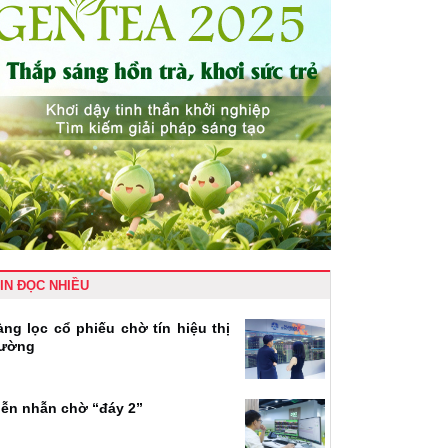
IN ĐỌC NHIỀU
àng lọc cổ phiếu chờ tín hiệu thị
rường
iễn nhẫn chờ “đáy 2”