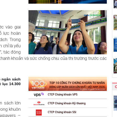
c vào giai
ỗ lực hoàn
dịch. Trong
 chỉ là yếu
”, tác động
thanh khoản và sức chống chịu của thị trường trước các
p ngân sách
 lục 14.300
n sách lớn
rong khuôn
axpayers –