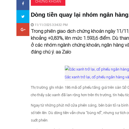
CHỨNG KHOÁN
Dòng tiền quay lại nhóm ngân hàng,
11/11/2025 3:34:32 PM
Trong phiên giao dịch chứng khoán ngày 11/11
khoảng +0,83%, lên mức 1.593,6 điểm. Dù thanh
ở các nhóm ngành chứng khoán, ngân hàng và bá
đáng chú ý. aa Zalo
Sắc xanh trở lại, cổ phiếu ngân hàng v
Thị trường ghi nhận 186 mã cổ phiếu tăng giá trên sàn Sở 
cho thấy sắc xanh đã lan rộng hơn trên thị trường, tín hiệu t
Ngay từ những phút mở cửa phiên sáng, bên bán tỏ ra bình tĩn
số tiến lên. Dù dòng tiền vẫn chưa “bùng nổ”, nhưng sự tích
suốt phiên.