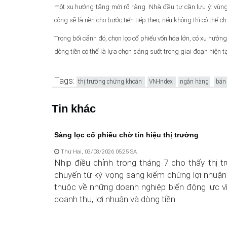
một xu hướng tăng mới rõ ràng. Nhà đầu tư cần lưu ý: vùng
công sẽ là nền cho bước tiến tiếp theo; nếu không thì có thể ch
Trong bối cảnh đó, chọn lọc cổ phiếu vốn hóa lớn, có xu hướn
dòng tiền có thể là lựa chọn sáng suốt trong giai đoạn hiện tạ
Tags:
thị trường chứng khoán
VN-Index
ngân hàng
bán
Tin khác
Sàng lọc cổ phiếu chờ tín hiệu thị trường
Thứ Hai, 03/08/2026 05:25 SA
Nhịp điều chỉnh trong tháng 7 cho thấy thị 
chuyển từ kỳ vọng sang kiểm chứng lợi nhuận
thuộc về những doanh nghiệp biến động lực v
doanh thu, lợi nhuận và dòng tiền.