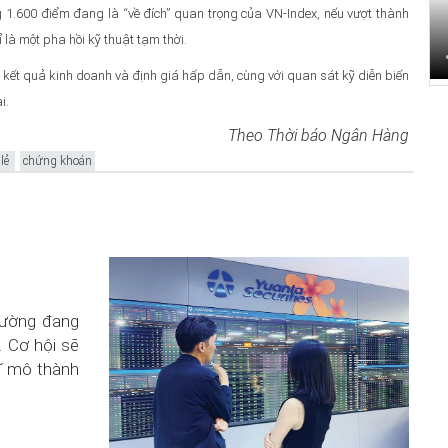
 1.600 điểm đang là “về đích” quan trọng của VN-Index, nếu vượt thành
ỉ là một pha hồi kỹ thuật tạm thời.
g kết quả kinh doanh và định giá hấp dẫn, cùng với quan sát kỹ diễn biến
i.
Theo Thời báo Ngân Hàng
 lẻ
chứng khoán
trường đang
. Cơ hội sẽ
ĩ mô thành