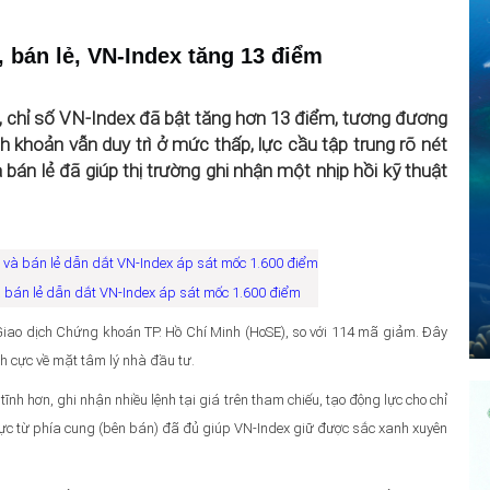
 bán lẻ, VN-Index tăng 13 điểm
, chỉ số VN‑Index đã bật tăng hơn 13 điểm, tương đương
 khoản vẫn duy trì ở mức thấp, lực cầu tập trung rõ nét
n lẻ đã giúp thị trường ghi nhận một nhịp hồi kỹ thuật
à bán lẻ dẫn dắt VN-Index áp sát mốc 1.600 điểm
Giao dịch Chứng khoán TP. Hồ Chí Minh (HoSE), so với 114 mã giảm. Đây
ích cực về mặt tâm lý nhà đầu tư.
h hơn, ghi nhận nhiều lệnh tại giá trên tham chiếu, tạo động lực cho chỉ
 cực từ phía cung (bên bán) đã đủ giúp VN-Index giữ được sắc xanh xuyên