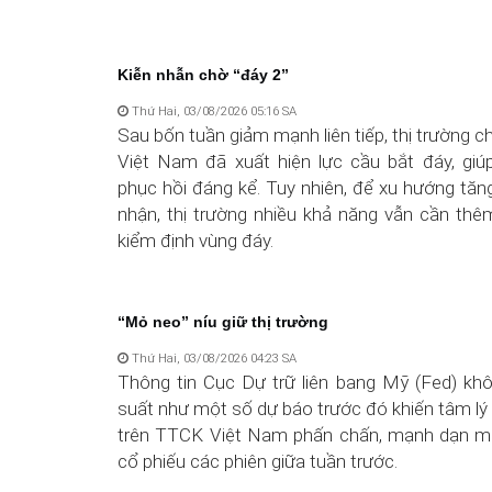
Kiễn nhẫn chờ “đáy 2”
Thứ Hai, 03/08/2026 05:16 SA
Sau bốn tuần giảm mạnh liên tiếp, thị trường 
Việt Nam đã xuất hiện lực cầu bắt đáy, giú
phục hồi đáng kể. Tuy nhiên, để xu hướng tă
nhận, thị trường nhiều khả năng vẫn cần thê
kiểm định vùng đáy.
“Mỏ neo” níu giữ thị trường
Thứ Hai, 03/08/2026 04:23 SA
Thông tin Cục Dự trữ liên bang Mỹ (Fed) khô
suất như một số dự báo trước đó khiến tâm lý
trên TTCK Việt Nam phấn chấn, mạnh dạn m
cổ phiếu các phiên giữa tuần trước.