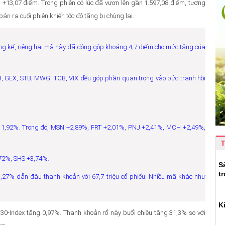
g +13,07 điểm. Trong phiên có lúc đã vươn lên gần 1.597,08 điểm, tương
n ra cuối phiên khiến tốc độ tăng bị chùng lại.
ng kể, riêng hai mã này đã đóng góp khoảng 4,7 điểm cho mức tăng của
B, GEX, STB, MWG, TCB, VIX đều góp phần quan trọng vào bức tranh hồi
g 1,92%. Trong đó, MSN +2,89%, FRT +2,01%, PNJ +2,41%, MCH +2,49%,
T
,72%, SHS +3,74%.
S
t
27% dẫn đầu thanh khoản với 67,7 triệu cổ phiếu. Nhiều mã khác như
K
30-Index tăng 0,97%. Thanh khoản rổ này buổi chiều tăng 31,3% so với