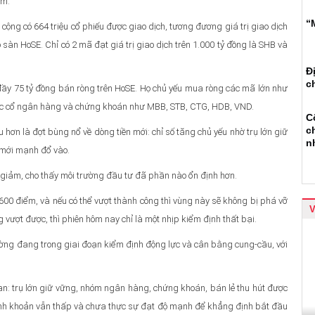
ậm.
“
ộng có 664 triệu cổ phiếu được giao dịch, tương đương giá trị giao dịch
àn HoSE. Chỉ có 2 mã đạt giá trị giao dịch trên 1.000 tỷ đồng là SHB và
Đ
c
đầy 75 tỷ đồng bán ròng trên HoSE. Họ chủ yếu mua ròng các mã lớn như
ác cổ ngân hàng và chứng khoán như MBB, STB, CTG, HDB, VND.
C
c
 hơn là đợt bùng nổ về dòng tiền mới: chỉ số tăng chủ yếu nhờ trụ lớn giữ
n
n mới mạnh đổ vào.
 giảm, cho thấy môi trường đầu tư đã phần nào ổn định hơn.
00 điểm, và nếu có thể vượt thành công thì vùng này sẽ không bị phá vỡ
g vượt được, thì phiên hôm nay chỉ là một nhịp kiểm định thất bại.
ường đang trong giai đoạn kiểm định động lực và cân bằng cung-cầu, với
an: trụ lớn giữ vững, nhóm ngân hàng, chứng khoán, bán lẻ thu hút được
thanh khoản vẫn thấp và chưa thực sự đạt độ mạnh để khẳng định bắt đầu