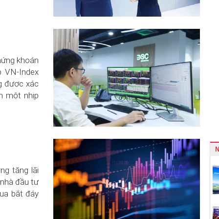
chứng khoán
p VN-Index
ng được xác
m một nhịp
ng tăng lãi
 nhà đầu tư
ua bắt đáy