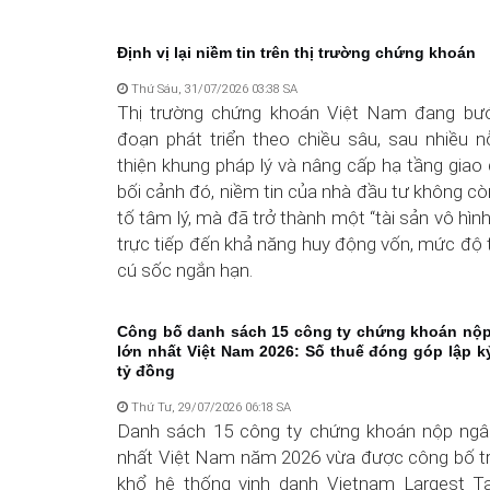
Định vị lại niềm tin trên thị trường chứng khoán
Thứ Sáu, 31/07/2026 03:38 SA
Thị trường chứng khoán Việt Nam đang bướ
đoạn phát triển theo chiều sâu, sau nhiều n
thiện khung pháp lý và nâng cấp hạ tầng giao 
bối cảnh đó, niềm tin của nhà đầu tư không còn
tố tâm lý, mà đã trở thành một “tài sản vô hình
trực tiếp đến khả năng huy động vốn, mức độ 
cú sốc ngắn hạn.
Công bố danh sách 15 công ty chứng khoán nộ
lớn nhất Việt Nam 2026: Số thuế đóng góp lập kỷ
tỷ đồng
Thứ Tư, 29/07/2026 06:18 SA
Danh sách 15 công ty chứng khoán nộp ngâ
nhất Việt Nam năm 2026 vừa được công bố t
khổ hệ thống vinh danh Vietnam Largest T