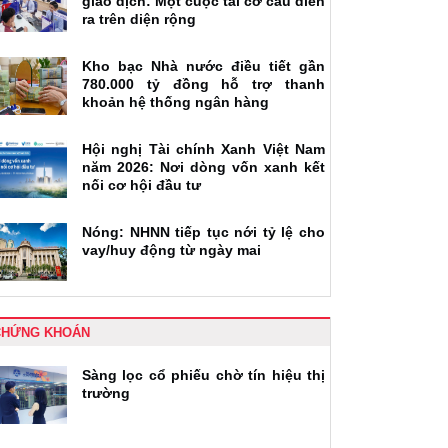
giao dịch: Một cuộc tái cơ cấu diễn
ra trên diện rộng
Kho bạc Nhà nước điều tiết gần
780.000 tỷ đồng hỗ trợ thanh
khoản hệ thống ngân hàng
Hội nghị Tài chính Xanh Việt Nam
năm 2026: Nơi dòng vốn xanh kết
nối cơ hội đầu tư
Nóng: NHNN tiếp tục nới tỷ lệ cho
vay/huy động từ ngày mai
CHỨNG KHOÁN
Sàng lọc cổ phiếu chờ tín hiệu thị
trường