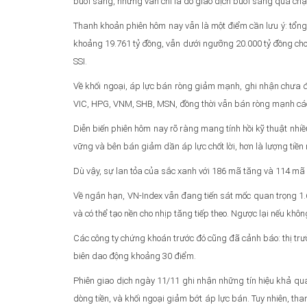
buổi sáng, nhưng vẫn chỉ là do giao dịch buổi sáng quá ch
Thanh khoản phiên hôm nay vẫn là một điểm cần lưu ý: tổng c
khoảng 19.761 tỷ đồng, vẫn dưới ngưỡng 20.000 tỷ đồng cho s
SSI.
Về khối ngoại, áp lực bán ròng giảm mạnh, ghi nhận chưa 
VIC, HPG, VNM, SHB, MSN, đồng thời vẫn bán ròng mạnh c
Diễn biến phiên hôm nay rõ ràng mang tính hồi kỹ thuật nhiều
vững và bên bán giảm dần áp lực chốt lời, hơn là lượng tiề
Dù vậy, sự lan tỏa của sắc xanh với 186 mã tăng và 114 mã
Về ngắn hạn, VN-Index vẫn đang tiến sát mốc quan trọng 1.6
và có thể tạo nền cho nhịp tăng tiếp theo. Ngược lại nếu khôn
Các công ty chứng khoán trước đó cũng đã cảnh báo: thị tr
biên dao động khoảng 30 điểm.
Phiên giao dịch ngày 11/11 ghi nhận những tín hiệu khả qu
dòng tiền, và khối ngoại giảm bớt áp lực bán. Tuy nhiên, 