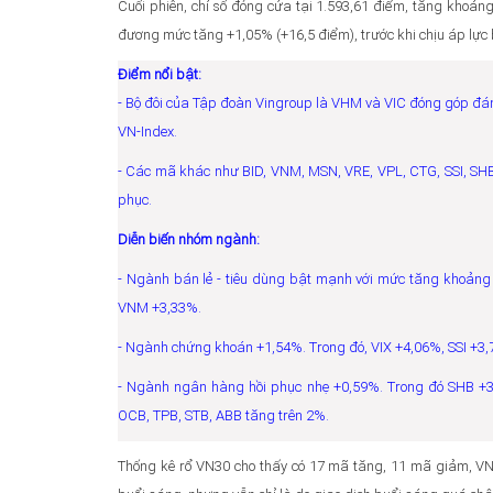
Cuối phiên, chỉ số đóng cửa tại 1.593,61 điểm, tăng khoản
đương mức tăng +1,05% (+16,5 điểm), trước khi chịu áp lực bá
Điểm nổi bật:
- Bộ đôi của Tập đoàn Vingroup là VHM và VIC đóng góp đá
VN-Index.
- Các mã khác như BID, VNM, MSN, VRE, VPL, CTG, SSI, SH
phục.
Diễn biến nhóm ngành:
- Ngành bán lẻ - tiêu dùng bật mạnh với mức tăng khoản
VNM +3,33%.
- Ngành chứng khoán +1,54%. Trong đó, VIX +4,06%, SSI +3
- Ngành ngân hàng hồi phục nhẹ +0,59%. Trong đó SHB +3,
OCB, TPB, STB, ABB tăng trên 2%.
Thống kê rổ VN30 cho thấy có 17 mã tăng, 11 mã giảm, VN