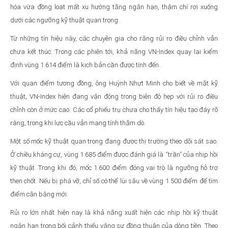
hóa vừa đồng loạt mất xu hướng tăng ngắn hạn, thậm chí rơi xuống
dưới các ngưỡng kỹ thuật quan trọng.
Từ những tín hiệu này, các chuyên gia cho rằng rủi ro điều chỉnh vẫn
chưa kết thúc. Trong các phiên tới, khả năng VN-Index quay lại kiểm
định vùng 1.614 điểm là kịch bản cần được tính đến.
Với quan điểm tương đồng, ông Huỳnh Nhựt Minh cho biết về mặt kỹ
thuật, VN-Index hiện đang vận động trong biên độ hẹp với rủi ro điều
chỉnh còn ở mức cao. Các cổ phiếu trụ chưa cho thấy tín hiệu tạo đáy rõ
ràng, trong khi lực cầu vẫn mang tính thăm dò.
Một số mốc kỹ thuật quan trọng đang được thị trường theo dõi sát sao.
Ở chiều kháng cự, vùng 1.685 điểm được đánh giá là “trần” của nhịp hồi
kỹ thuật. Trong khi đó, mốc 1.600 điểm đóng vai trò là ngưỡng hỗ trợ
then chốt. Nếu bị phá vỡ, chỉ số có thể lùi sâu về vùng 1.500 điểm để tìm
điểm cân bằng mới.
Rủi ro lớn nhất hiện nay là khả năng xuất hiện các nhịp hồi kỹ thuật
ngắn hạn trong bối cảnh thiếu vắng sự đồng thuận của dòng tiền. Theo