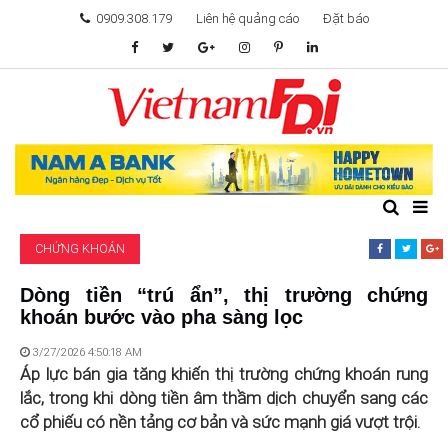
0909.308.179
Liên hệ quảng cáo
Đặt báo
TÂM ĐIỂM ĐẦU TƯ
TÀI CHÍNH
BẤT ĐỘNG SẢN
CHỨNG KHOÁN
KHỞI NGHIỆP
Dòng tiền “trú ẩn”, thị trường chứng
khoán bước vào pha sàng lọc
GIẢI TRÍ & CÔNG NGHỆ
3/27/2026 4:50:18 AM
Áp lực bán gia tăng khiến thị trường chứng khoán rung
lắc, trong khi dòng tiền âm thầm dịch chuyển sang các
cổ phiếu có nền tảng cơ bản và sức mạnh giá vượt trội.