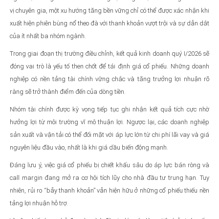
vị chuyên gia, một xu hướng tăng bền vững chỉ có thể được xác nhận khi
xuất hiện phiên bùng nổ theo đà với thanh khoản vượt trội và sự dẫn dắt
của ít nhất ba nhóm ngành.
Trong giai đoạn thị trường điều chỉnh, kết quả kinh doanh quý I/2026 sẽ
đóng vai trò là yếu tố then chốt để tái định giá cổ phiếu. Những doanh
nghiệp có nền tảng tài chính vững chắc và tăng trưởng lợi nhuận rõ
ràng sẽ trở thành điểm đến của dòng tiền.
Nhóm tài chính được kỳ vọng tiếp tục ghi nhận kết quả tích cực nhờ
hưởng lợi từ môi trường vĩ mô thuận lợi. Ngược lại, các doanh nghiệp
sản xuất và vận tải có thể đối mặt với áp lực lớn từ chi phí lãi vay và giá
nguyên liệu đầu vào, nhất là khi giá dầu biến động mạnh.
Đáng lưu ý, việc giá cổ phiếu bị chiết khấu sâu do áp lực bán ròng và
call margin đang mở ra cơ hội tích lũy cho nhà đầu tư trung hạn. Tuy
nhiên, rủi ro “bẫy thanh khoản” vẫn hiện hữu ở những cổ phiếu thiếu nền
tảng lợi nhuận hỗ trợ.