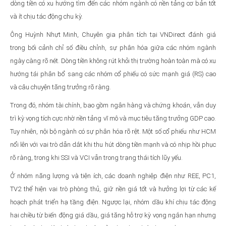
dòng tiền có xu hướng tìm đến các nhóm ngành có nền tảng cơ bản tốt
và ít chịu tác động chu kỳ.
Ông Huỳnh Nhựt Minh, Chuyên gia phân tích tại VNDirect đánh giá
trong bối cảnh chỉ số điều chỉnh, sự phân hóa giữa các nhóm ngành
ngày càng rõ nét. Dòng tiền không rút khỏi thị trường hoàn toàn mà có xu
hướng tái phân bổ sang các nhóm cổ phiếu có sức mạnh giá (RS) cao
và câu chuyện tăng trưởng rõ ràng.
Trong đó, nhóm tài chính, bao gồm ngân hàng và chứng khoán, vẫn duy
trì kỳ vọng tích cực nhờ nền tảng vĩ mô và mục tiêu tăng trưởng GDP cao.
Tuy nhiên, nội bộ ngành có sự phân hóa rõ rệt. Một số cổ phiếu như HCM
nổi lên với vai trò dẫn dắt khi thu hút dòng tiền mạnh và có nhịp hồi phục
rõ ràng, trong khi SSI và VCI vẫn trong trạng thái tích lũy yếu.
Ở nhóm năng lượng và tiện ích, các doanh nghiệp điện như REE, PC1,
TV2 thể hiện vai trò phòng thủ, giữ nền giá tốt và hưởng lợi từ các kế
hoạch phát triển hạ tầng điện. Ngược lại, nhóm dầu khí chịu tác động
hai chiều từ biến động giá dầu, giá tăng hỗ trợ kỳ vọng ngắn hạn nhưng