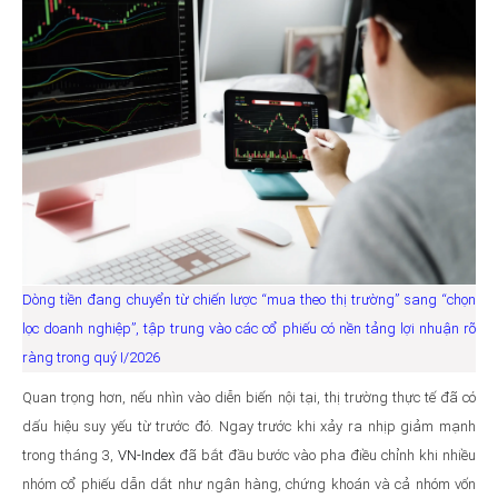
Dòng tiền đang chuyển từ chiến lược “mua theo thị trường” sang “chọn
lọc doanh nghiệp”, tập trung vào các cổ phiếu có nền tảng lợi nhuận rõ
ràng trong quý I/2026
Quan trọng hơn, nếu nhìn vào diễn biến nội tại, thị trường thực tế đã có
dấu hiệu suy yếu từ trước đó. Ngay trước khi xảy ra nhịp giảm mạnh
trong tháng 3,
VN-Index
đã bắt đầu bước vào pha điều chỉnh khi nhiều
nhóm cổ phiếu dẫn dắt như ngân hàng, chứng khoán và cả nhóm vốn