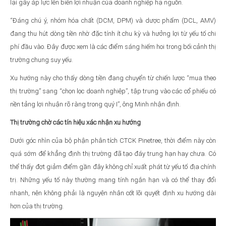
lại gây áp lực lên biên lợi nhuận của doanh nghiệp hạ nguồn.
“Đáng chú ý, nhóm hóa chất (DCM, DPM) và dược phẩm (DCL, AMV)
đang thu hút dòng tiền nhờ đặc tính ít chu kỳ và hưởng lợi từ yếu tố chi
phí đầu vào. Đây được xem là các điểm sáng hiếm hoi trong bối cảnh thị
trường chung suy yếu.
Xu hướng này cho thấy dòng tiền đang chuyển từ chiến lược “mua theo
thị trường” sang “chọn lọc doanh nghiệp”, tập trung vào các cổ phiếu có
nền tảng lợi nhuận rõ ràng trong quý I”, ông Minh nhận định.
Thị trường chờ các tín hiệu xác nhận xu hướng
Dưới góc nhìn của bộ phận phân tích CTCK Pinetree, thời điểm này còn
quá sớm để khẳng định thị trường đã tạo đáy trung hạn hay chưa. Có
thể thấy đợt giảm điểm gần đây không chỉ xuất phát từ yếu tố địa chính
trị. Những yếu tố này thường mang tính ngắn hạn và có thể thay đổi
nhanh, nên không phải là nguyên nhân cốt lõi quyết định xu hướng dài
hơn của thị trường.