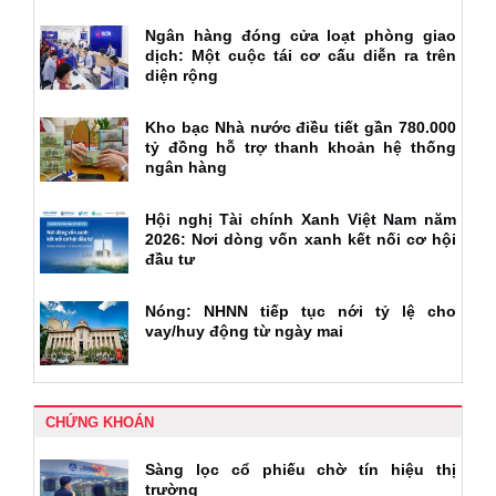
Ngân hàng đóng cửa loạt phòng giao
dịch: Một cuộc tái cơ cấu diễn ra trên
diện rộng
Kho bạc Nhà nước điều tiết gần 780.000
tỷ đồng hỗ trợ thanh khoản hệ thống
ngân hàng
Hội nghị Tài chính Xanh Việt Nam năm
2026: Nơi dòng vốn xanh kết nối cơ hội
đầu tư
Nóng: NHNN tiếp tục nới tỷ lệ cho
vay/huy động từ ngày mai
CHỨNG KHOÁN
Sàng lọc cổ phiếu chờ tín hiệu thị
trường