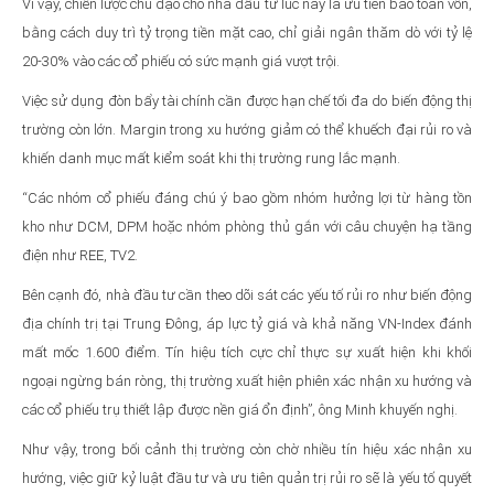
Vì vậy, chiến lược chủ đạo cho nhà đầu tư lúc này là ưu tiên bảo toàn vốn,
bằng cách duy trì tỷ trọng tiền mặt cao, chỉ giải ngân thăm dò với tỷ lệ
20-30% vào các cổ phiếu có sức mạnh giá vượt trội.
Việc sử dụng đòn bẩy tài chính cần được hạn chế tối đa do biến động thị
trường còn lớn. Margin trong xu hướng giảm có thể khuếch đại rủi ro và
khiến danh mục mất kiểm soát khi thị trường rung lắc mạnh.
“Các nhóm cổ phiếu đáng chú ý bao gồm nhóm hưởng lợi từ hàng tồn
kho như DCM, DPM hoặc nhóm phòng thủ gắn với câu chuyện hạ tầng
điện như REE, TV2.
Bên cạnh đó, nhà đầu tư cần theo dõi sát các yếu tố rủi ro như biến động
địa chính trị tại Trung Đông, áp lực tỷ giá và khả năng VN-Index đánh
mất mốc 1.600 điểm. Tín hiệu tích cực chỉ thực sự xuất hiện khi khối
ngoại ngừng bán ròng, thị trường xuất hiện phiên xác nhận xu hướng và
các cổ phiếu trụ thiết lập được nền giá ổn định”, ông Minh khuyến nghị.
Như vậy, trong bối cảnh thị trường còn chờ nhiều tín hiệu xác nhận xu
hướng, việc giữ kỷ luật đầu tư và ưu tiên quản trị rủi ro sẽ là yếu tố quyết