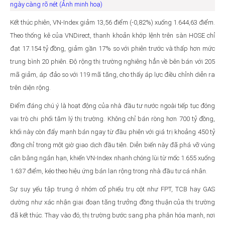
ngày càng rõ nét (Ảnh minh hoạ)
Kết thúc phiên, VN-Index giảm 13,56 điểm (-0,82%) xuống 1.644,63 điểm.
Theo thống kê của VNDirect, thanh khoản khớp lệnh trên sàn HOSE chỉ
đạt 17.154 tỷ đồng, giảm gần 17% so với phiên trước và thấp hơn mức
trung bình 20 phiên. Độ rộng thị trường nghiêng hẳn về bên bán với 205
mã giảm, áp đảo so với 119 mã tăng, cho thấy áp lực điều chỉnh diễn ra
trên diện rộng.
Điểm đáng chú ý là hoạt động của nhà đầu tư nước ngoài tiếp tục đóng
vai trò chi phối tâm lý thị trường. Không chỉ bán ròng hơn 700 tỷ đồng,
khối này còn đẩy mạnh bán ngay từ đầu phiên với giá trị khoảng 450 tỷ
đồng chỉ trong một giờ giao dịch đầu tiên. Diễn biến này đã phá vỡ vùng
cân bằng ngắn hạn, khiến VN-Index nhanh chóng lùi từ mốc 1.655 xuống
1.637 điểm, kéo theo hiệu ứng bán lan rộng trong nhà đầu tư cá nhân.
Sự suy yếu tập trung ở nhóm cổ phiếu trụ cột như FPT, TCB hay GAS
dường như xác nhận giai đoạn tăng trưởng đồng thuận của thị trường
đã kết thúc. Thay vào đó, thị trường bước sang pha phân hóa mạnh, nơi