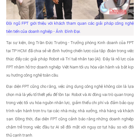
Đội ngũ FPT giới thiệu với khách tham quan các giải pháp công nghệ
tiên tiến của doanh nghiệp - Ảnh: Đình Đại.
Tại sự kiện, ông Trần Đức Trường - Trưởng phòng Kinh doanh của FPT
tại TP HCM đã chia sẻ về định hướng chiến lược của tập đoàn trong việc
thúc đẩy các giải pháp Robot và Trí tuệ nhân tạo (AI). Đây là nỗ lực của
FPT nhằm hỗ trợ doanh nghiệp Việt Nam tối ưu hóa vận hành và bắt kịp
xu hướng công nghệ toàn cầu.
Đại diện FPT cũng cho rằng, việc ứng dụng công nghệ không còn là lựa
chọn mà là yếu tố thiết yếu để tồn tại. Robot và AI đóng vai trò quan trọng
trong việc tối ưu hóa nguồn nhân lực, giảm thiểu chi phí và đảm bảo quy
trình vận hành trơn tru tại các nhà máy, nhà xưởng, nhà hàng và khách
sạn. Đồng thời, đại diện FPT cũng cảnh báo rằng những doanh nghiệp
chậm trễ trong việc đầu tư AI sẽ đối mặt với nguy cơ tụt hậu so với đối
thủ cạnh tranh.