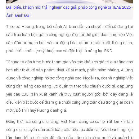
Đại biểu, khách mời trải nghiệm các giải pháp công nghệ tại IEAE 2026 -
Ảnh: Đình Đại.
Theo bà Hương, trong bối cảnh AI, bán dẫn và chuyển đổi số đang tái
cấu trúc toàn bộ ngành công nghiệp điện tử thế giới, doanh nghiệp Việt
cần đầu tư mạnh hơn vào tự động hóa, quản trị sản xuất thông minh,
phát triển nhân lực kỹ thuật cao và đặc biệt là năng lực R&D.
“Chúng ta cần từng bước tham gia vào các khâu có giá trị gia tăng cao
hơn như thiết kế sản phẩm, thiết kế vi mạch, phần mềm nhúng, AI ứng
dụng và công nghiệp hỗ trợ công nghệ cao. Ngoài ra, doanh nghiệp Việt
cũng cần nâng cao năng lực quản trị theo tiêu chuẩn quốc tế, đáp ứng
yêu cầu ESG, sản xuất xanh và truy xuất nguồn gốc, bởi đây đang là
điều kiện bắt buộc để tham gia chuỗi cung ứng toàn cầu trong giai đoạn
mới”, Đỗ Thị Thuý Hương đánh giá.
Đồng thời, bà cũng cho rằng, Việt Nam đang có cơ hội rất lớn khi làn
sóng dịch chuyển sản xuất toàn cầu tiếp tục diễn ra. Nếu doanh nghiệp
tận dụng tốt cơ hội này để nâng cấp năng lực công nghệ và quản trị,