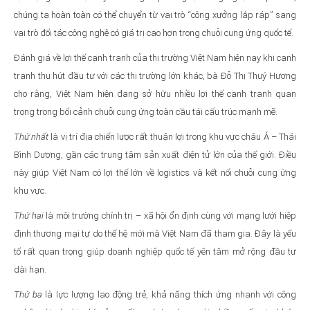
chúng ta hoàn toàn có thể chuyển từ vai trò “công xưởng lắp ráp” sang
vai trò đối tác công nghệ có giá trị cao hơn trong chuỗi cung ứng quốc tế.
Đánh giá về lợi thế cạnh tranh của thị trường Việt Nam hiện nay khi cạnh
tranh thu hút đầu tư với các thị trường lớn khác, bà Đỗ Thị Thuý Hương
cho rằng, Việt Nam hiện đang sở hữu nhiều lợi thế cạnh tranh quan
trọng trong bối cảnh chuỗi cung ứng toàn cầu tái cấu trúc mạnh mẽ.
Thứ nhất
là vị trí địa chiến lược rất thuận lợi trong khu vực châu Á – Thái
Bình Dương, gần các trung tâm sản xuất điện tử lớn của thế giới. Điều
này giúp Việt Nam có lợi thế lớn về logistics và kết nối chuỗi cung ứng
khu vực.
Thứ hai
là môi trường chính trị – xã hội ổn định cùng với mạng lưới hiệp
định thương mại tự do thế hệ mới mà Việt Nam đã tham gia. Đây là yếu
tố rất quan trọng giúp doanh nghiệp quốc tế yên tâm mở rộng đầu tư
dài hạn.
Thứ ba
là lực lượng lao động trẻ, khả năng thích ứng nhanh với công