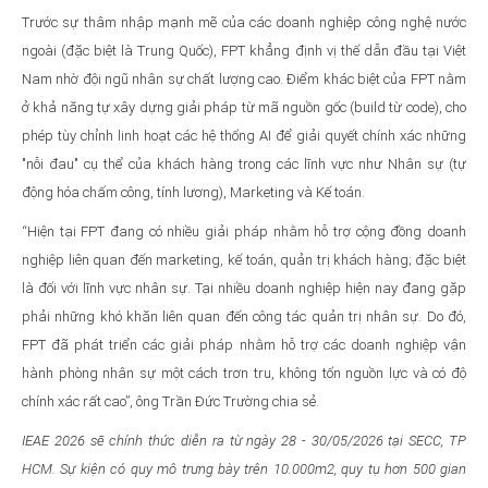
Trước sự thâm nhập mạnh mẽ của các doanh nghiệp công nghệ nước
ngoài (đặc biệt là Trung Quốc), FPT khẳng định vị thế dẫn đầu tại Việt
Nam nhờ đội ngũ nhân sự chất lượng cao. Điểm khác biệt của FPT nằm
ở khả năng tự xây dựng giải pháp từ mã nguồn gốc (build từ code), cho
phép tùy chỉnh linh hoạt các hệ thống AI để giải quyết chính xác những
"nỗi đau" cụ thể của khách hàng trong các lĩnh vực như Nhân sự (tự
động hóa chấm công, tính lương), Marketing và Kế toán.
“Hiện tại FPT đang có nhiều giải pháp nhằm hỗ trợ cộng đồng doanh
nghiệp liên quan đến marketing, kế toán, quản trị khách hàng; đặc biệt
là đối với lĩnh vực nhân sự. Tại nhiều doanh nghiệp hiện nay đang gặp
phải những khó khăn liên quan đến công tác quản trị nhân sự. Do đó,
FPT đã phát triển các giải pháp nhằm hỗ trợ các doanh nghiệp vận
hành phòng nhân sự một cách trơn tru, không tốn nguồn lực và có độ
chính xác rất cao”, ông Trần Đức Trường chia sẻ.
IEAE 2026 sẽ chính thức diễn ra từ ngày 28 - 30/05/2026 tại SECC, TP
HCM. Sự kiện có quy mô trưng bày trên 10.000m2, quy tụ hơn 500 gian