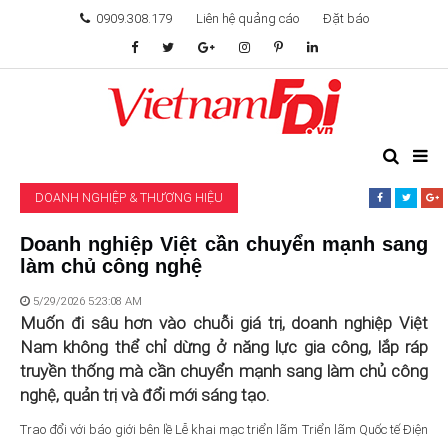
0909.308.179
Liên hệ quảng cáo
Đặt báo
TÂM ĐIỂM ĐẦU TƯ
TÀI CHÍNH
DOANH NGHIỆP & THƯƠNG HIỆU
BẤT ĐỘNG SẢN
Doanh nghiệp Việt cần chuyển mạnh sang
làm chủ công nghệ
KHỞI NGHIỆP
5/29/2026 5:23:08 AM
GIẢI TRÍ & CÔNG NGHỆ
Muốn đi sâu hơn vào chuỗi giá trị, doanh nghiệp Việt
Nam không thể chỉ dừng ở năng lực gia công, lắp ráp
truyền thống mà cần chuyển mạnh sang làm chủ công
nghệ, quản trị và đổi mới sáng tạo.
Trao đổi với báo giới bên lề Lễ khai mạc triển lãm Triển lãm Quốc tế Điện