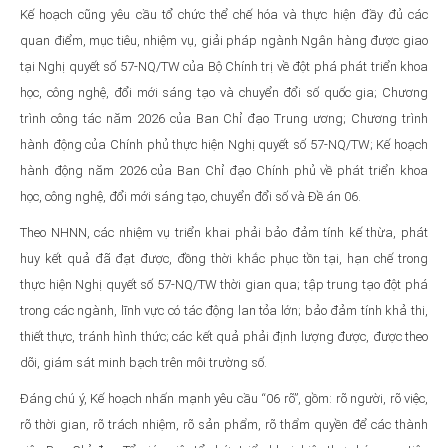
Kế hoạch cũng yêu cầu tổ chức thể chế hóa và thực hiện đầy đủ các
quan điểm, mục tiêu, nhiệm vụ, giải pháp ngành Ngân hàng được giao
tại Nghị quyết số 57-NQ/TW của Bộ Chính trị về đột phá phát triển khoa
học, công nghệ, đổi mới sáng tạo và chuyển đổi số quốc gia; Chương
trình công tác năm 2026 của Ban Chỉ đạo Trung ương; Chương trình
hành động của Chính phủ thực hiện Nghị quyết số 57-NQ/TW; Kế hoạch
hành động năm 2026 của Ban Chỉ đạo Chính phủ về phát triển khoa
học, công nghệ, đổi mới sáng tạo, chuyển đổi số và Đề án 06.
Theo NHNN, các nhiệm vụ triển khai phải bảo đảm tính kế thừa, phát
huy kết quả đã đạt được, đồng thời khắc phục tồn tại, hạn chế trong
thực hiện Nghị quyết số 57-NQ/TW thời gian qua; tập trung tạo đột phá
trong các ngành, lĩnh vực có tác động lan tỏa lớn; bảo đảm tính khả thi,
thiết thực, tránh hình thức; các kết quả phải định lượng được, được theo
dõi, giám sát minh bạch trên môi trường số.
Đáng chú ý, Kế hoạch nhấn mạnh yêu cầu “06 rõ”, gồm: rõ người, rõ việc,
rõ thời gian, rõ trách nhiệm, rõ sản phẩm, rõ thẩm quyền để các thành