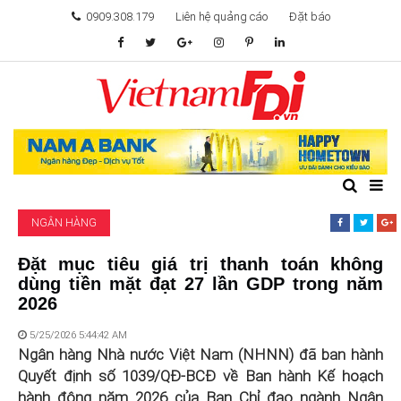
0909.308.179
Liên hệ quảng cáo
Đặt báo
TÂM ĐIỂM ĐẦU TƯ
TÀI CHÍNH
BẤT ĐỘNG SẢN
NGÂN HÀNG
KHỞI NGHIỆP
Đặt mục tiêu giá trị thanh toán không
dùng tiền mặt đạt 27 lần GDP trong năm
GIẢI TRÍ & CÔNG NGHỆ
2026
5/25/2026 5:44:42 AM
Ngân hàng Nhà nước Việt Nam (NHNN) đã ban hành
Quyết định số 1039/QĐ-BCĐ về Ban hành Kế hoạch
hành động năm 2026 của Ban Chỉ đạo ngành Ngân