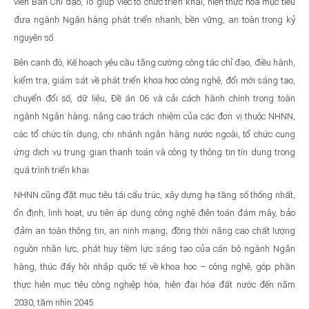
viên Ban Chỉ đạo, Tổ giúp việc tổ chức triển khai, hiện thực hóa mục tiêu
đưa ngành Ngân hàng phát triển nhanh, bền vững, an toàn trong kỷ
nguyên số.
Bên cạnh đó, Kế hoạch yêu cầu tăng cường công tác chỉ đạo, điều hành,
kiểm tra, giám sát về phát triển khoa học công nghệ, đổi mới sáng tạo,
chuyển đổi số, dữ liệu, Đề án 06 và cải cách hành chính trong toàn
ngành Ngân hàng; nâng cao trách nhiệm của các đơn vị thuộc NHNN,
các tổ chức tín dụng, chi nhánh ngân hàng nước ngoài, tổ chức cung
ứng dịch vụ trung gian thanh toán và công ty thông tin tín dụng trong
quá trình triển khai.
NHNN cũng đặt mục tiêu tái cấu trúc, xây dựng hạ tầng số thống nhất,
ổn định, linh hoạt, ưu tiên áp dụng công nghệ điện toán đám mây, bảo
đảm an toàn thông tin, an ninh mạng; đồng thời nâng cao chất lượng
nguồn nhân lực, phát huy tiềm lực sáng tạo của cán bộ ngành Ngân
hàng, thúc đẩy hội nhập quốc tế về khoa học – công nghệ, góp phần
thực hiện mục tiêu công nghiệp hóa, hiện đại hóa đất nước đến năm
2030, tầm nhìn 2045.