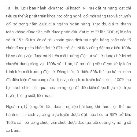
Tại Phụ lục I ban hành kèm theo Kế hoạch, NHNN đặt ra hàng loạt chỉ
tiêu cụ thể về phát triển khoa học công nghệ, đổi mới sáng tạo và chuyển
đổi số trong năm 2026 của ngành Ngân hàng. Theo đó, giá trị thanh
toán không dùng tiền mặt được phấn đấu đạt mức 27 lần GDP; tỷ lệ dân
số từ 15 tuổi trở lên có tài khoản giao dịch tại ngân hàng hoặc các tổ
chức được phép khác đạt từ 87% trở lên. NHNN cũng đặt mục tiêu 100%
hồ sơ công việc được xử lý trên môi trường điện tử và sử dụng chữ ký số
chuyên dùng công vụ; 100% văn bản, hồ sơ công việc được xử lý toàn
trình trên môi trường điện tử. Đồng thời, tối thiểu 80% thủ tục hành chính
đủ điều kiện được cung cấp dịch vụ công trực tuyến toàn trình; 100% thủ
tục hành chính liên quan doanh nghiệp đủ điều kiện được thực hiện trực
tuyến, thông suốt, liền mạch.
Ngoài ra, tỷ lệ người dân, doanh nghiệp hài lòng khi thực hiện thủ tục
hành chính, dịch vụ công trực tuyến được đặt mục tiêu từ 95% trở lên;
100% cán bộ, công chức, viên chức được đào tạo, bồi dưỡng kỹ năng số
cơ bản…