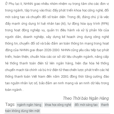
Ở Phụ lục II, NHNN giao nhiều nhóm nhiệm vụ trọng tâm cho các đơn vị
trong ngành, tập trung vào thúc đẩy phát triển khoa học công nghệ, đổi
mới sáng tạo và chuyển đổi số toàn diện. Trong đó, đáng chú ý là việc
đẩy mạnh ứng dụng trí tuệ nhân tạo (AI), tự động hóa quy trình (RPA)
trong hoạt động nghiệp vụ, quản trị điều hành và xử lý phản hồi của
người dân, doanh nghiệp; xây dựng kế hoạch ứng dụng công nghệ
thông tin, chuyển đổi số và bảo đảm an toàn thông tin mạng trong hoạt
động của NHNN giai đoạn 2026-2030. NHNN cũng yêu cầu tiếp tục phát
triển, hoàn thiện, chuẩn hóa các cơ sở dữ liệu chuyên ngành; nâng cấp
hệ thống thanh toán điện tử liên ngân hàng, hiện đại hóa hệ thống
chuyển mạch tài chính và bù trừ điện tử theo chiến lược phát triển các hệ
thống thanh toán Việt Nam đến năm 2030; đồng thời tăng cường đào
tạo nguồn nhân lực số, bảo đảm an ninh mạng và an ninh dữ liệu trong
toàn ngành…
Theo Thời báo Ngân Hàng
Tags:
ngành ngân hàng
khoa học công nghệ
đổi mới sáng tạo
thanh
toán không dùng tiền mặt