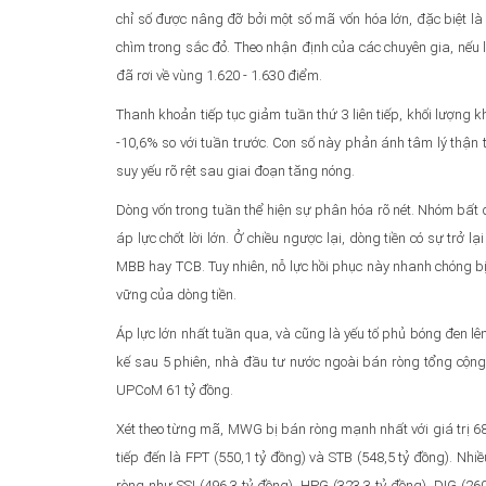
chỉ số được nâng đỡ bởi một số mã vốn hóa lớn, đặc biệt là
chìm trong sắc đỏ. Theo nhận định của các chuyên gia, nếu 
đã rơi về vùng 1.620 - 1.630 điểm.
Thanh khoản tiếp tục giảm tuần thứ 3 liên tiếp, khối lượng k
-10,6% so với tuần trước. Con số này phản ánh tâm lý thận 
suy yếu rõ rệt sau giai đoạn tăng nóng.
Dòng vốn trong tuần thể hiện sự phân hóa rõ nét. Nhóm bất
áp lực chốt lời lớn. Ở chiều ngược lại, dòng tiền có sự trở
MBB hay TCB. Tuy nhiên, nỗ lực hồi phục này nhanh chóng bị t
vững của dòng tiền.
Áp lực lớn nhất tuần qua, và cũng là yếu tố phủ bóng đen lên
kế sau 5 phiên, nhà đầu tư nước ngoài bán ròng tổng cộng
UPCoM 61 tỷ đồng.
Xét theo từng mã, MWG bị bán ròng mạnh nhất với giá trị 68
tiếp đến là FPT (550,1 tỷ đồng) và STB (548,5 tỷ đồng). Nh
ròng như SSI (496,3 tỷ đồng), HPG (323,3 tỷ đồng), DIG (2