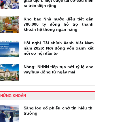
giao dịch: Một cuộc tái cơ cấu diễn
ra trên diện rộng
Kho bạc Nhà nước điều tiết gần
780.000 tỷ đồng hỗ trợ thanh
khoản hệ thống ngân hàng
Hội nghị Tài chính Xanh Việt Nam
năm 2026: Nơi dòng vốn xanh kết
nối cơ hội đầu tư
Nóng: NHNN tiếp tục nới tỷ lệ cho
vay/huy động từ ngày mai
CHỨNG KHOÁN
Sàng lọc cổ phiếu chờ tín hiệu thị
trường