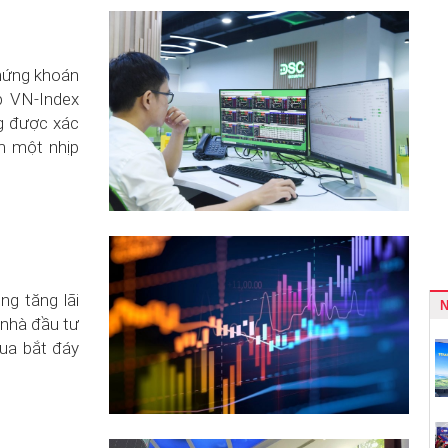
chứng khoán
p VN-Index
ng được xác
m một nhịp
ng tăng lãi
 nhà đầu tư
ua bắt đáy