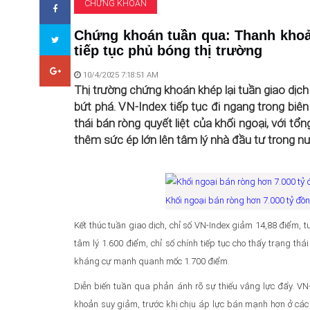
CHỨNG KHOÁN
Chứng khoán tuần qua: Thanh khoản
tiếp tục phủ bóng thị trường
10/4/2025 7:18:51 AM
Thị trường chứng khoán khép lại tuần giao dịch
bứt phá. VN-Index tiếp tục đi ngang trong bi
thái bán ròng quyết liệt của khối ngoại, với tổn
thêm sức ép lớn lên tâm lý nhà đầu tư trong n
Khối ngoại bán ròng hơn 7.000 tỷ đồng
Kết thúc tuần giao dịch, chỉ số VN-Index giảm 14,88 điểm, 
tâm lý 1.600 điểm, chỉ số chính tiếp tục cho thấy trạng thá
kháng cự mạnh quanh mốc 1.700 điểm.
Diễn biến tuần qua phản ánh rõ sự thiếu vắng lực đẩy. V
khoản suy giảm, trước khi chịu áp lực bán mạnh hơn ở các 