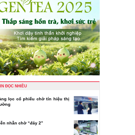
IN ĐỌC NHIỀU
àng lọc cổ phiếu chờ tín hiệu thị
rường
iễn nhẫn chờ “đáy 2”