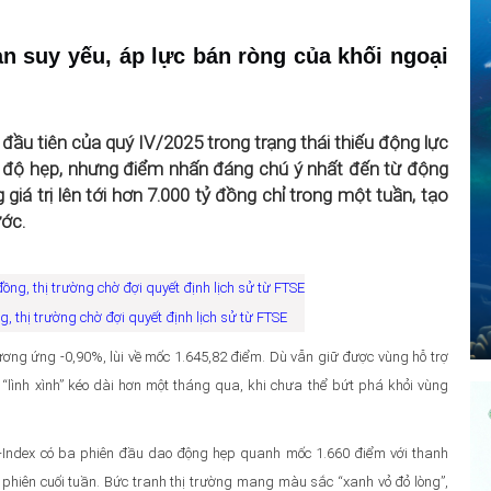
 suy yếu, áp lực bán ròng của khối ngoại
 đầu tiên của quý IV/2025 trong trạng thái thiếu động lực
ên độ hẹp, nhưng điểm nhấn đáng chú ý nhất đến từ động
g giá trị lên tới hơn 7.000 tỷ đồng chỉ trong một tuần, tạo
ước.
, thị trường chờ đợi quyết định lịch sử từ FTSE
tương ứng -0,90%, lùi về mốc 1.645,82 điểm. Dù vẫn giữ được vùng hỗ trợ
i “lình xình” kéo dài hơn một tháng qua, khi chưa thể bứt phá khỏi vùng
N-Index có ba phiên đầu dao động hẹp quanh mốc 1.660 điểm với thanh
phiên cuối tuần. Bức tranh thị trường mang màu sắc “xanh vỏ đỏ lòng”,