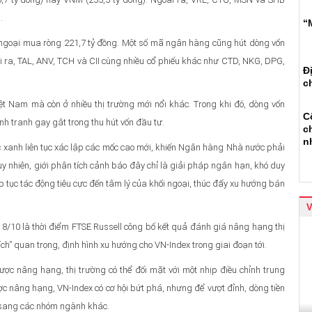
.
“
i ngoại mua ròng 221,7 tỷ đồng. Một số mã ngân hàng cũng hút dòng vốn
i ra, TAL, ANV, TCH và CII cùng nhiều cổ phiếu khác như CTD, NKG, DPG,
Đ
c
ệt Nam mà còn ở nhiều thị trường mới nổi khác. Trong khi đó, dòng vốn
C
nh tranh gay gắt trong thu hút vốn đầu tư.
c
n
ạc xanh liên tục xác lập các mốc cao mới, khiến Ngân hàng Nhà nước phải
uy nhiên, giới phân tích cảnh báo đây chỉ là giải pháp ngắn hạn, khó duy
ếp tục tác động tiêu cực đến tâm lý của khối ngoại, thúc đẩy xu hướng bán
 8/10 là thời điểm FTSE Russell công bố kết quả đánh giá nâng hạng thị
h” quan trọng, định hình xu hướng cho VN-Index trong giai đoạn tới.
ợc nâng hạng, thị trường có thể đối mặt với một nhịp điều chỉnh trung
ợc nâng hạng, VN-Index có cơ hội bứt phá, nhưng để vượt đỉnh, dòng tiền
a sang các nhóm ngành khác.