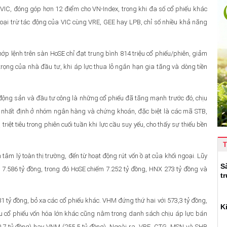
 VIC, đóng góp hơn 12 điểm cho VN-Index, trong khi đa số cổ phiếu khác
loại trừ tác động của VIC cùng VRE, GEE hay LPB, chỉ số nhiều khả năng
hớp lệnh trên sàn HoSE chỉ đạt trung bình 814 triệu cổ phiếu/phiên, giảm
trọng của nhà đầu tư, khi áp lực thua lỗ ngắn hạn gia tăng và dòng tiền
 động sản và đầu tư công là những cổ phiếu đã tăng mạnh trước đó, chịu
 lại nhất định ở nhóm ngân hàng và chứng khoán, đặc biệt là các mã STB,
riệt tiêu trong phiên cuối tuần khi lực cầu suy yếu, cho thấy sự thiếu bền
T
 tâm lý toàn thị trường, đến từ hoạt động rút vốn ồ ạt của khối ngoại. Lũy
S
 7.586 tỷ đồng, trong đó HoSE chiếm 7.252 tỷ đồng, HNX 273 tỷ đồng và
t
1 tỷ đồng, bỏ xa các cổ phiếu khác. VHM đứng thứ hai với 573,3 tỷ đồng,
K
iều cổ phiếu vốn hóa lớn khác cũng nằm trong danh sách chịu áp lực bán
60,7 tỷ đồng) hay VNM (255,5 tỷ đồng). Ngoài ra, VRE, CTG, MSN và SHB