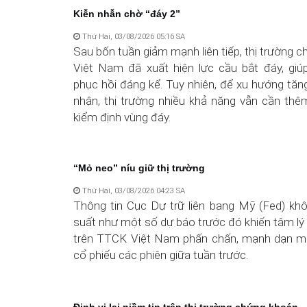
Kiễn nhẫn chờ “đáy 2”
Thứ Hai, 03/08/2026 05:16 SA
Sau bốn tuần giảm mạnh liên tiếp, thị trường 
Việt Nam đã xuất hiện lực cầu bắt đáy, giú
phục hồi đáng kể. Tuy nhiên, để xu hướng tă
nhận, thị trường nhiều khả năng vẫn cần thê
kiểm định vùng đáy.
“Mỏ neo” níu giữ thị trường
Thứ Hai, 03/08/2026 04:23 SA
Thông tin Cục Dự trữ liên bang Mỹ (Fed) khô
suất như một số dự báo trước đó khiến tâm lý
trên TTCK Việt Nam phấn chấn, mạnh dạn m
cổ phiếu các phiên giữa tuần trước.