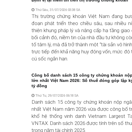
Định vị lại niềm tin trên thị trường chứng khoán
Thứ Sáu, 31/07/2026 03:38 SA
Thị trường chứng khoán Việt Nam đang bướ
đoạn phát triển theo chiều sâu, sau nhiều n
thiện khung pháp lý và nâng cấp hạ tầng giao 
bối cảnh đó, niềm tin của nhà đầu tư không còn
tố tâm lý, mà đã trở thành một “tài sản vô hình
trực tiếp đến khả năng huy động vốn, mức độ 
cú sốc ngắn hạn.
Công bố danh sách 15 công ty chứng khoán nộ
lớn nhất Việt Nam 2026: Số thuế đóng góp lập kỷ
tỷ đồng
Thứ Tư, 29/07/2026 06:18 SA
Danh sách 15 công ty chứng khoán nộp ngâ
nhất Việt Nam năm 2026 vừa được công bố t
khổ hệ thống vinh danh Vietnam Largest T
VNTAX. Danh sách 2026 được tính trên số thu
trong năm tài chính 2025.