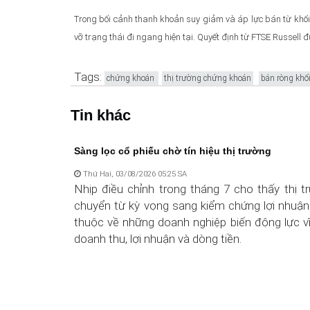
Trong bối cảnh thanh khoản suy giảm và áp lực bán từ khối
vỡ trạng thái đi ngang hiện tại. Quyết định từ FTSE Russell 
Tags:
chứng khoán
thị trường chứng khoán
bán ròng khố
Tin khác
Sàng lọc cổ phiếu chờ tín hiệu thị trường
Thứ Hai, 03/08/2026 05:25 SA
Nhịp điều chỉnh trong tháng 7 cho thấy thị 
chuyển từ kỳ vọng sang kiểm chứng lợi nhuận
thuộc về những doanh nghiệp biến động lực v
doanh thu, lợi nhuận và dòng tiền.