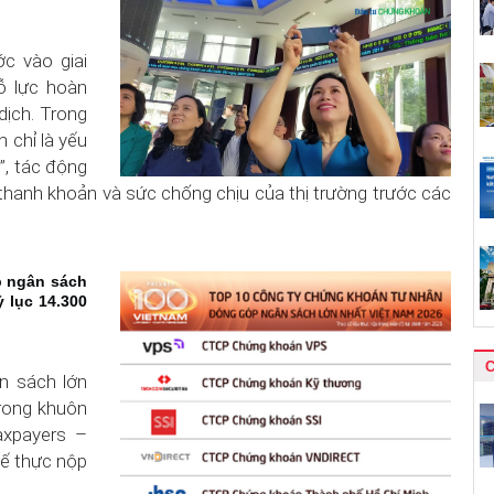
c vào giai
ỗ lực hoàn
dịch. Trong
 chỉ là yếu
”, tác động
thanh khoản và sức chống chịu của thị trường trước các
p ngân sách
 lục 14.300
n sách lớn
rong khuôn
axpayers –
ế thực nộp