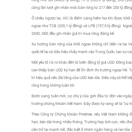
cũng lần lượt ghi nhận mức bán ròng từ 217 đến 253 tỷ đồng
Ở chiều ngược lại, VIC là điểm sáng hiếm hoi khi được khố
ngoại như TCB (205,1 tỷ đồng) và LPB (157,5 tỷ đồng). Ngoà
GMD, GEE đều ghi nhận giá trị mua ròng đáng kể.
Xu hướng bán ròng của khối ngoại không chỉ diễn ra tại Vi
quốc tế lại có dấu hiệu chảy mạnh vào Trung Quốc, tạo sự cạ
Một yếu tố rủi ro khác đến từ biến động tỷ giá USD. Đồng b
can thiệp bán USD kỳ hạn để ổn định thị trường ngoại hối. T
trì hiệu quả nếu đà tăng của USD kéo dài. Điều này có thể ti
ròng trong những tuần tới.
Bước sang tuần mới, sự chú ý của giới đầu tư dồn vào ngày
trường chứng khoán Việt Nam. Đây được kỳ vọng sẽ là “cú híc
Theo Công ty Chứng khoán Pinetree, nếu Việt Nam không đư
hạn, kéo dài trong nhiều tháng. Trường hợp tích cực, nếu đư
cần trở lại mạnh mẽ, đặc biệt ở nhóm ngân hàng và lan tỏ