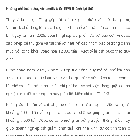
Không chỉ tuân thủ, Vinamilk biến EPR thành lợi thế
Thay vì lựa chọn đóng góp tài chính - giải pháp vốn dễ dàng hơn,
Vinamilk chủ động tổ chức thu gom - tái chế với phần lớn danh mục bao
bì. Ngay từ năm 2025, doanh nghiệp đã phối hợp với các đơn vị được
cấp phép để thu gom và tái chế với hầu hết các nhóm bao bì trong danh
mục, với tổng khối lượng hơn 12.800 tấn - vượt tỷ lệ bắt buộc theo quy
định.
Bước sang năm 2026, Vinamilk tiếp tục nâng quy mô tái chế lên hơn
13.200 tấn bao bì các loại. Khác với lo ngại rằng việc tổ chức thu gom –
tái chế có thể phát sinh nhiều chi phí hơn so với việc đóng quỹ, doanh
nghiệp cho biết phương án này giúp tiết kiệm chi phí đến 1/3.
Không đơn thuần về chi phí, theo tính toán của Lagom Việt Nam, cứ
khoảng 1.000 tấn vỏ hộp sữa được tái chế sẽ giúp giảm phát thải
khoảng 7.500 tấn CO₂e, so với phương án xử lý truyền thống. Điều này
giúp doanh nghiệp cắt giảm phát thải khí nhà kính, từ đó tính toán lộ