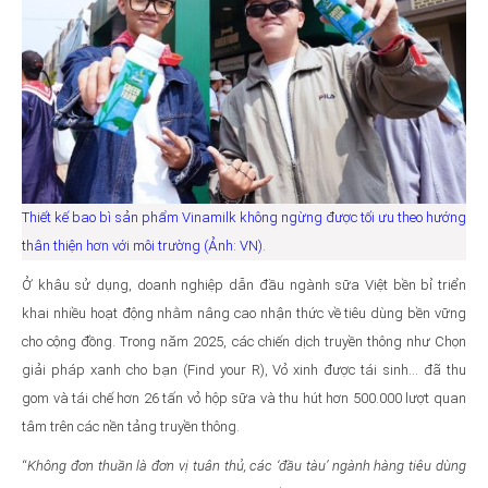
Thiết kế bao bì sản phẩm Vinamilk không ngừng được tối ưu theo hướng
thân thiện hơn với môi trường (Ảnh: VN).
Ở khâu sử dụng, doanh nghiệp dẫn đầu ngành sữa Việt bền bỉ triển
khai nhiều hoạt động nhằm nâng cao nhận thức về tiêu dùng bền vững
cho cộng đồng. Trong năm 2025, các chiến dịch truyền thông như Chọn
giải pháp xanh cho bạn (Find your R), Vỏ xinh được tái sinh… đã thu
gom và tái chế hơn 26 tấn vỏ hộp sữa và thu hút hơn 500.000 lượt quan
tâm trên các nền tảng truyền thông.
“
Không đơn thuần là đơn vị tuân thủ, các ‘đầu tàu’ ngành hàng tiêu dùng