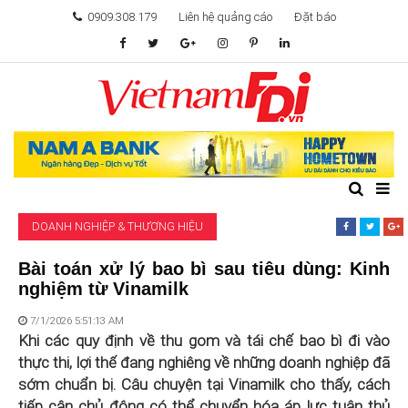
0909.308.179
Liên hệ quảng cáo
Đặt báo
TÂM ĐIỂM ĐẦU TƯ
TÀI CHÍNH
BẤT ĐỘNG SẢN
DOANH NGHIỆP & THƯƠNG HIỆU
KHỞI NGHIỆP
Bài toán xử lý bao bì sau tiêu dùng: Kinh
nghiệm từ Vinamilk
GIẢI TRÍ & CÔNG NGHỆ
7/1/2026 5:51:13 AM
Khi các quy định về thu gom và tái chế bao bì đi vào
thực thi, lợi thế đang nghiêng về những doanh nghiệp đã
sớm chuẩn bị. Câu chuyện tại Vinamilk cho thấy, cách
tiếp cận chủ động có thể chuyển hóa áp lực tuân thủ