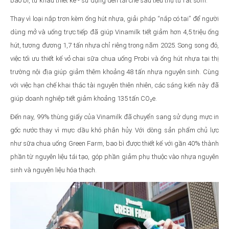
bao bì, từ khâu thiết kế - sử dụng đến tái chế sau tiêu thụ từ rất sớm.
Thay vì loại nắp trơn kèm ống hút nhựa, giải pháp “nắp có tai” để người
dùng mở và uống trực tiếp đã giúp Vinamilk tiết giảm hơn 4,5 triệu ống
hút, tương đương 1,7 tấn nhựa chỉ riêng trong năm 2025. Song song đó,
việc tối ưu thiết kế vỏ chai sữa chua uống Probi và ống hút nhựa tại thị
trường nội địa giúp giảm thêm khoảng 48 tấn nhựa nguyên sinh. Cùng
với việc hạn chế khai thác tài nguyên thiên nhiên, các sáng kiến này đã
giúp doanh nghiệp tiết giảm khoảng 135 tấn CO₂e.
Đến nay, 99% thùng giấy của Vinamilk đã chuyển sang sử dụng mực in
gốc nước thay vì mực dầu khó phân hủy. Với dòng sản phẩm chủ lực
như sữa chua uống Green Farm, bao bì được thiết kế với gần 40% thành
phần từ nguyên liệu tái tạo, góp phần giảm phụ thuộc vào nhựa nguyên
sinh và nguyên liệu hóa thạch.