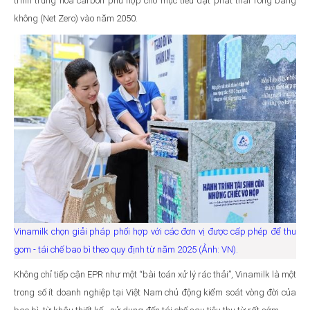
trình trung hòa carbon phù hợp cho mục tiêu đạt phát thải ròng bằng
không (Net Zero) vào năm 2050.
Vinamilk chọn giải pháp phối hợp với các đơn vị được cấp phép để thu
gom - tái chế bao bì theo quy định từ năm 2025 (Ảnh: VN).
Không chỉ tiếp cận EPR như một “bài toán xử lý rác thải”, Vinamilk là một
trong số ít doanh nghiệp tại Việt Nam chủ động kiểm soát vòng đời của