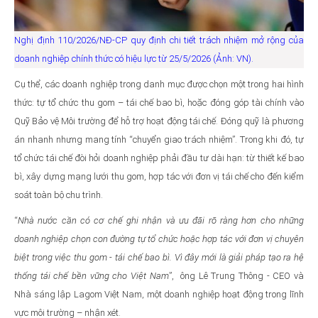
Nghị định 110/2026/NĐ-CP quy định chi tiết trách nhiệm mở rộng của
doanh nghiệp chính thức có hiệu lực từ 25/5/2026 (Ảnh: VN).
Cụ thể, các doanh nghiệp trong danh mục được chọn một trong hai hình
thức: tự tổ chức thu gom – tái chế bao bì, hoặc đóng góp tài chính vào
Quỹ Bảo vệ Môi trường để hỗ trợ hoạt động tái chế. Đóng quỹ là phương
án nhanh nhưng mang tính “chuyển giao trách nhiệm”. Trong khi đó, tự
tổ chức tái chế đòi hỏi doanh nghiệp phải đầu tư dài hạn: từ thiết kế bao
bì, xây dựng mạng lưới thu gom, hợp tác với đơn vị tái chế cho đến kiểm
soát toàn bộ chu trình.
“
Nhà nước cần có cơ chế ghi nhận và ưu đãi rõ ràng hơn cho những
doanh nghiệp chọn con đường tự tổ chức hoặc hợp tác với đơn vị chuyên
biệt trong việc thu gom - tái chế bao bì. Vì đây mới là giải pháp tạo ra hệ
thống tái chế bền vững cho Việt Nam
”, ông Lê Trung Thông - CEO và
Nhà sáng lập Lagom Việt Nam, một doanh nghiệp hoạt động trong lĩnh
vực môi trường – nhận xét.