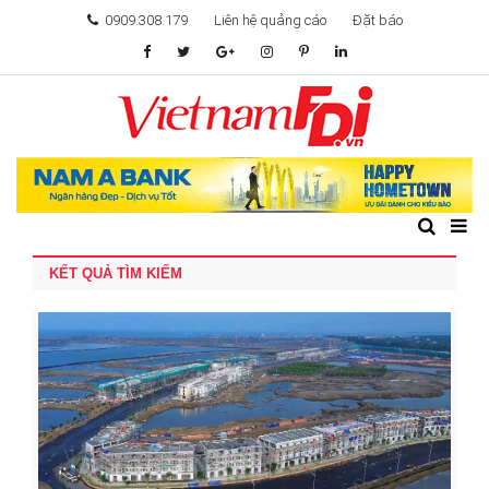
0909.308.179
Liên hệ quảng cáo
Đặt báo
TÂM ĐIỂM ĐẦU TƯ
TÀI CHÍNH
BẤT ĐỘNG SẢN
KẾT QUẢ TÌM KIẾM
KHỞI NGHIỆP
GIẢI TRÍ & CÔNG NGHỆ