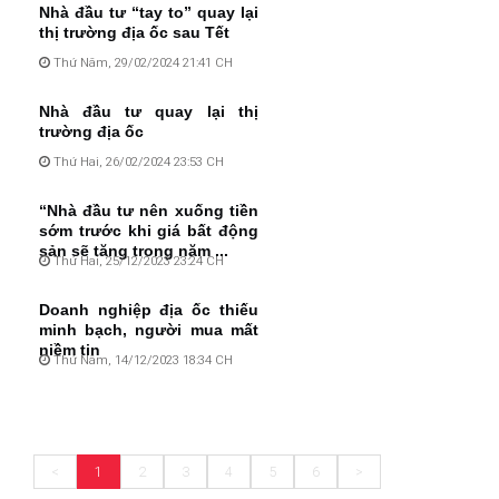
Nhà đầu tư “tay to” quay lại
thị trường địa ốc sau Tết
Thứ Năm, 29/02/2024 21:41 CH
Nhà đầu tư quay lại thị
trường địa ốc
Thứ Hai, 26/02/2024 23:53 CH
“Nhà đầu tư nên xuống tiền
sớm trước khi giá bất động
sản sẽ tăng trong năm ...
Thứ Hai, 25/12/2023 23:24 CH
Doanh nghiệp địa ốc thiếu
minh bạch, người mua mất
niềm tin
Thứ Năm, 14/12/2023 18:34 CH
<
1
2
3
4
5
6
>