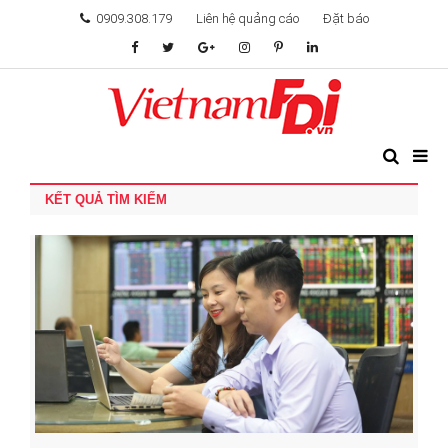
0909.308.179
Liên hệ quảng cáo
Đặt báo
TÂM ĐIỂM ĐẦU TƯ
TÀI CHÍNH
KẾT QUẢ TÌM KIẾM
BẤT ĐỘNG SẢN
KHỞI NGHIỆP
GIẢI TRÍ & CÔNG NGHỆ