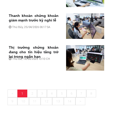
Thanh khoản chứng khoán
giảm mạnh trước kỳ nghỉ lễ
Thứ Bảy, 25/04/2026 06:17 SA
Thị trường chứng khoán
đang cho tín hiệu tăng trở
lại trong ngắn hạn
Thứ Ba, 14/04/2026 13:10 CH
<
1
2
3
4
5
6
7
8
9
10
11
12
13
14
>