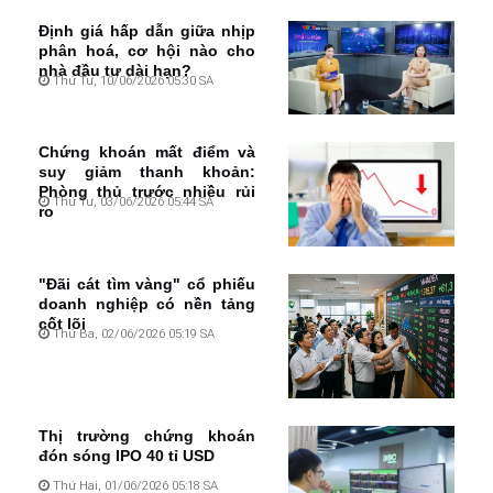
Định giá hấp dẫn giữa nhịp
phân hoá, cơ hội nào cho
nhà đầu tư dài hạn?
Thứ Tư, 10/06/2026 05:30 SA
Chứng khoán mất điểm và
suy giảm thanh khoản:
Phòng thủ trước nhiều rủi
Thứ Tư, 03/06/2026 05:44 SA
ro
"Đãi cát tìm vàng" cổ phiếu
doanh nghiệp có nền tảng
cốt lõi
Thứ Ba, 02/06/2026 05:19 SA
Thị trường chứng khoán
đón sóng IPO 40 tỉ USD
Thứ Hai, 01/06/2026 05:18 SA