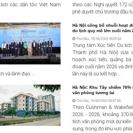
 lịch các dân tộc Việt Nam
theo các Nghị quyết 172 c
phê duyệt chủ trương đầu tư
Hà Nội công bố chuỗi hoạt đ
du lịch quy mô lớn cuối năm 2
Thứ Sáu, 19/06/2026 05:29 SA
Trung tâm Xúc tiến Du lịch
Thành phố Hà Nội) vừa 
hoạch xúc tiến, quảng bá d
đoạn cuối năm 2026 và địn
 và lãnh đạo ...
lần này là sự kết hợp ...
Hà Nội: Khu Tây chiếm 76%
văn phòng tương lai
Thứ Hai, 15/06/2026 05:07 SA
Theo Cushman & Wakefield
2026 - 2028, khoảng 370.
tích văn phòng mới dự kiến
sung, trong đó khu vực phía