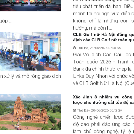
tiêu phát triển dài hạn. Đi
mạnh tại hội nghị vừa diễn r
óp ...
không chỉ là những con s
hướng, mà còn l ...
CLB Golf nữ Hà Nội đăng qu
địch các CLB Golf nữ toàn quố
Thứ Ba, 23/06/2026 07:48 SA
Giải Vô địch Các Câu lạc
Toàn quốc 2026 - Tranh
Bank đã chính thức khép lại 
n xử lý và mở rộng giao dịch
Links Quy Nhon với chức vô
về CLB Golf Nữ Hà Nội (Queen
Xác định 8 nhiệm vụ công
lược cho đường sắt tốc độ c
Thứ Bảy, 20/06/2026 06:42 SA
Công nghệ chiến lược đườ
độ cao phải đáp ứng các 
làm chủ công nghệ, tỷ lệ 