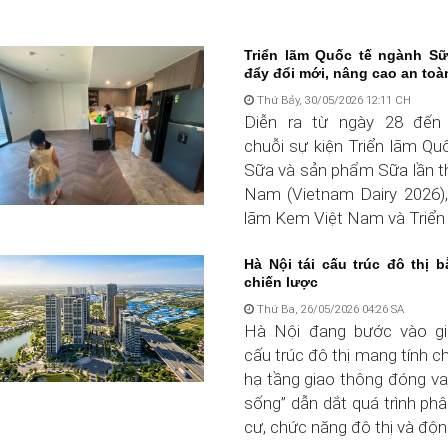
Triển lãm Quốc tế ngành Sữ
đẩy đổi mới, nâng cao an toàn
Thứ Bảy, 30/05/2026 12:11 CH
Diễn ra từ ngày 28 đến 
chuỗi sự kiện Triển lãm Qu
Sữa và sản phẩm Sữa lần th
Nam (Vietnam Dairy 2026),
lãm Kem Việt Nam và Triển l
Hà Nội tái cấu trúc đô thị 
chiến lược
Thứ Ba, 26/05/2026 04:26 SA
Hà Nội đang bước vào gia
cấu trúc đô thị mang tính ch
hạ tầng giao thông đóng va
sống” dẫn dắt quá trình phâ
cư, chức năng đô thị và động