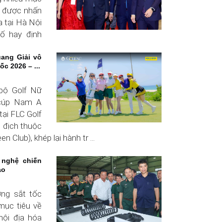
ều được nhấn
a tại Hà Nội
ố hay định
ang Giải vô
c 2026 – ...
 bộ Golf Nữ
 cúp Nam A
tại FLC Golf
 địch thuộc
 Club), khép lại hành tr ...
 nghệ chiến
ao
ng sắt tốc
mục tiêu về
nội địa hóa