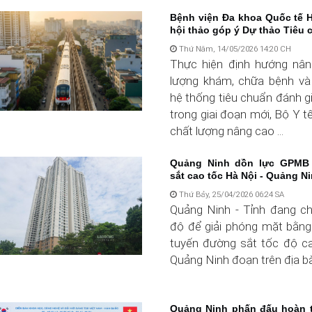
Bệnh viện Đa khoa Quốc tế 
hội thảo góp ý Dự thảo Tiêu c
Thứ Năm, 14/05/2026 14:20 CH
Thực hiện định hướng nân
lượng khám, chữa bệnh và
hệ thống tiêu chuẩn đánh g
trong giai đoạn mới, Bộ Y 
chất lượng nâng cao ...
Quảng Ninh dồn lực GPMB
sắt cao tốc Hà Nội - Quảng N
Thứ Bảy, 25/04/2026 06:24 SA
Quảng Ninh - Tỉnh đang c
độ để giải phóng mặt bằn
tuyến đường sắt tốc độ c
Quảng Ninh đoạn trên địa bà
Quảng Ninh phấn đấu hoàn