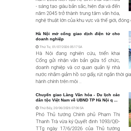
- sáng tạo giàu bản sắc, hiện đại và đến
năm 2045 trở thành trung tâm văn hóa,
nghệ thuật lớn của khu vực và thế giới, đóng g
Hà Nội mở cổng giao dịch điện tử cho
doanh nghiệp
Thứ Tư, 01/07/2026 05:17 SA
Hà Nội đang nghiên cứu, triển khai
Cổng gửi nhận văn bản giữa tổ chức,
doanh nghiệp và cơ quan quản lý nhà
nước nhằm giảm hồ sơ giấy, rút ngắn thời gia
hành chính trên môi ...
Chuyển giao Làng Văn hóa - Du lịch các
dân tộc Việt Nam về UBND TP Hà Nội q ...
Thứ Bảy, 20/06/2026 07:06 SA
Phó Thủ tướng Chính phủ Phạm Thị
Thanh Trà vừa ký Quyết định 1093/QĐ-
TTg ngày 17/6/2026 của Thủ tướng