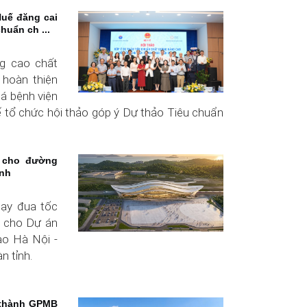
Huế đăng cai
huẩn ch ...
g cao chất
 hoàn thiện
iá bệnh viện
tế tổ chức hội thảo góp ý Dự thảo Tiêu chuẩn
 cho đường
inh
hạy đua tốc
g cho Dự án
ao Hà Nội -
n tỉnh.
 thành GPMB