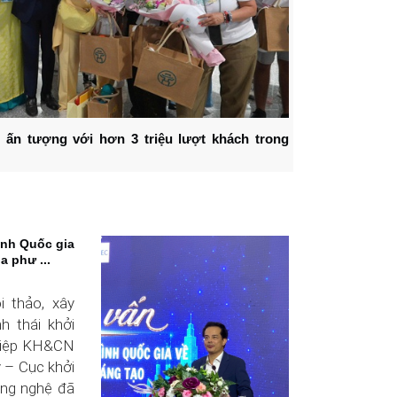
 ấn tượng với hơn 3 triệu lượt khách trong
ình Quốc gia
a phư ...
 thảo, xây
h thái khởi
ghiệp KH&CN
 – Cục khởi
ông nghệ đã