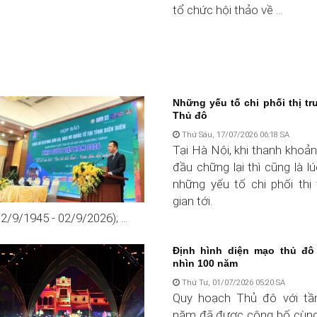
tổ chức hội thảo về ...
Những yếu tố chi phối thị t
Thủ đô
Thứ Sáu, 17/07/2026 06:18 SA
Tại Hà Nội, khi thanh khoả
đầu chững lại thì cũng là l
những yếu tố chi phối thị 
gian tới.
/9/1945 - 02/9/2026); ...
Định hình diện mạo thủ đô
nhìn 100 năm
Thứ Tư, 01/07/2026 05:20 SA
Quy hoạch Thủ đô với tầ
năm đã được công bố cùng