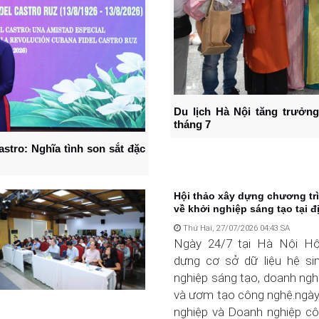
Du lịch Hà Nội tăng trưởng
tháng 7
astro: Nghĩa tình son sắt đặc
Hội thảo xây dựng chương tr
về khởi nghiệp sáng tạo tại đị
Thứ Hai, 27/07/2026 04:43 SA
Ngày 24/7 tại Hà Nội Hội
dựng cơ sở dữ liệu hệ sin
nghiệp sáng tạo, doanh n
và ươm tạo công nghệ.ngày
nghiệp và Doanh nghiệp c