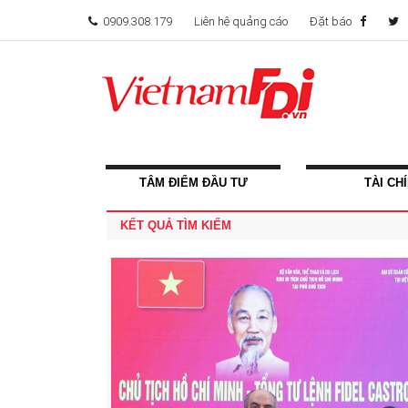
0909.308.179
Liên hệ quảng cáo
Đặt báo
TÂM ĐIỂM ĐẦU TƯ
TÀI CH
KẾT QUẢ TÌM KIẾM