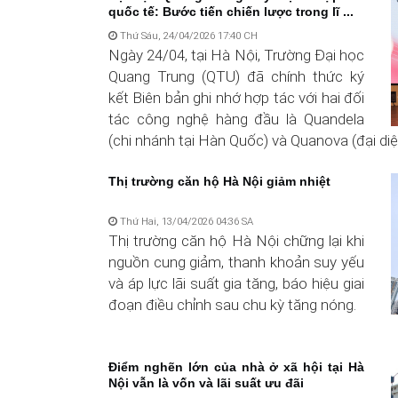
quốc tế: Bước tiến chiến lược trong lĩ ...
Thứ Sáu, 24/04/2026 17:40 CH
Ngày 24/04, tại Hà Nội, Trường Đại học
Quang Trung (QTU) đã chính thức ký
kết Biên bản ghi nhớ hợp tác với hai đối
tác công nghệ hàng đầu là Quandela
(chi nhánh tại Hàn Quốc) và Quanova (đại diện 
Thị trường căn hộ Hà Nội giảm nhiệt
Thứ Hai, 13/04/2026 04:36 SA
Thị trường căn hộ Hà Nội chững lại khi
nguồn cung giảm, thanh khoản suy yếu
và áp lực lãi suất gia tăng, báo hiệu giai
đoạn điều chỉnh sau chu kỳ tăng nóng.
Điểm nghẽn lớn của nhà ở xã hội tại Hà
Nội vẫn là vốn và lãi suất ưu đãi