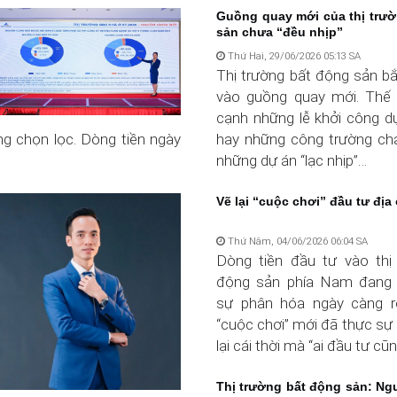
Guồng quay mới của thị trư
sản chưa “đều nhịp”
Thứ Hai, 29/06/2026 05:13 SA
Thị trường bất động sản b
vào guồng quay mới. Thế 
cạnh những lễ khởi công d
g chọn lọc. Dòng tiền ngày
hay những công trường chạ
những dự án “lạc nhịp”…
Vẽ lại “cuộc chơi” đầu tư địa
Thứ Năm, 04/06/2026 06:04 SA
Dòng tiền đầu tư vào thị
động sản phía Nam đang 
sự phân hóa ngày càng r
“cuộc chơi” mới đã thực sự
lại cái thời mà “ai đầu tư cũ
Thị trường bất động sản: Ngư