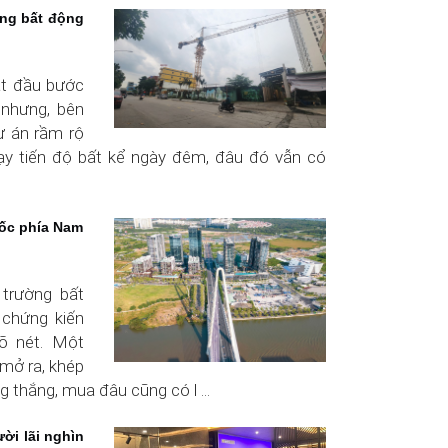
ờng bất động
ắt đầu bước
nhưng, bên
ự án rầm rộ
y tiến độ bất kể ngày đêm, đâu đó vẫn có
 ốc phía Nam
 trường bất
chứng kiến
õ nét. Một
 mở ra, khép
ng thắng, mua đâu cũng có l ...
ời lãi nghìn