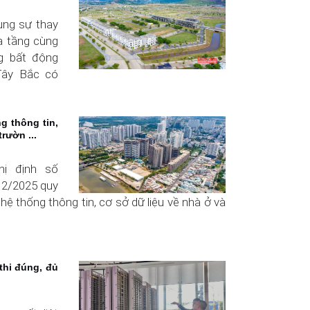
ng sự thay
ạ tầng cùng
ng bất động
Tây Bắc có
g thông tin,
trườn ...
hị định số
2/2025 quy
hệ thống thông tin, cơ sở dữ liệu về nhà ở và
thi đúng, đủ