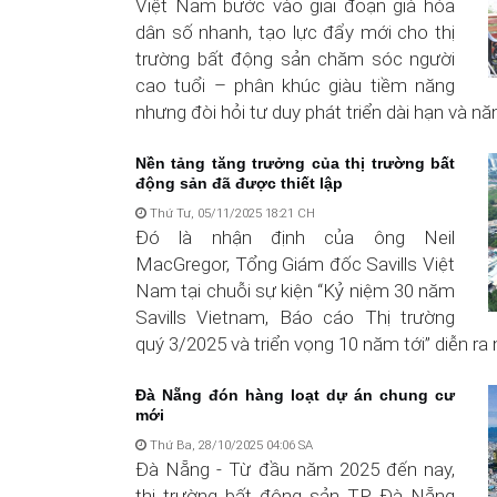
Việt Nam bước vào giai đoạn già hóa
dân số nhanh, tạo lực đẩy mới cho thị
trường bất động sản chăm sóc người
cao tuổi – phân khúc giàu tiềm năng
nhưng đòi hỏi tư duy phát triển dài hạn và năng
Nền tảng tăng trưởng của thị trường bất
động sản đã được thiết lập
Thứ Tư, 05/11/2025 18:21 CH
Đó là nhận định của ông Neil
MacGregor, Tổng Giám đốc Savills Việt
Nam tại chuỗi sự kiện “Kỷ niệm 30 năm
Savills Vietnam, Báo cáo Thị trường
quý 3/2025 và triển vọng 10 năm tới” diễn ra 
Đà Nẵng đón hàng loạt dự án chung cư
mới
Thứ Ba, 28/10/2025 04:06 SA
Đà Nẵng - Từ đầu năm 2025 đến nay,
thị trường bất động sản TP Đà Nẵng