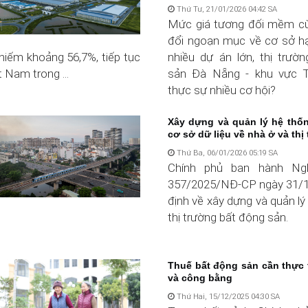
Thứ Tư, 21/01/2026 04:42 SA
Mức giá tương đối mềm cù
đổi ngoạn mục về cơ sở h
hiếm khoảng 56,7%, tiếp tục
nhiều dự án lớn, thị trườ
 Nam trong ...
sản Đà Nẵng - khu vực 
thực sự nhiều cơ hội?
Xây dựng và quản lý hệ thốn
cơ sở dữ liệu về nhà ở và thị 
Thứ Ba, 06/01/2026 05:19 SA
Chính phủ ban hành Ng
357/2025/NĐ-CP ngày 31/1
định về xây dựng và quản lý 
thị trường bất động sản.
Thuế bất động sản cần thực 
và công bằng
Thứ Hai, 15/12/2025 04:30 SA