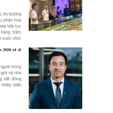
 thị trường
sự phân hóa
iệp tiếp tục
i hàng trăm
i cuộc chơi.
m 2026 sẽ đi
người trong
 giới và nhà
ng bất động
 nhiều biến