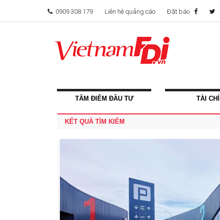
0909.308.179
Liên hệ quảng cáo
Đặt báo
TÂM ĐIỂM ĐẦU TƯ
TÀI CH
KẾT QUẢ TÌM KIẾM