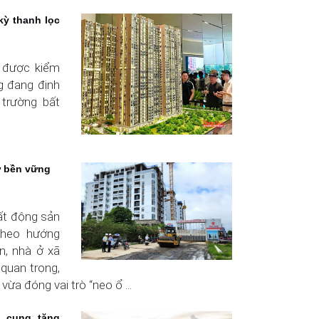
kỳ thanh lọc
g được kiểm
ng đang định
ị trường bất
ư bền vững
bất động sản
theo hướng
n, nhà ở xã
 quan trọng,
vừa đóng vai trò “neo ổ ...
 cung tăng