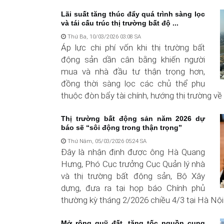
Lãi suất tăng thúc đẩy quá trình sàng lọc
và tái cấu trúc thị trường bất độ ...
Thứ Ba, 10/03/2026 03:08 SA
Áp lực chi phí vốn khi thị trường bất
động sản dần cân bằng khiến người
mua và nhà đầu tư thận trọng hơn,
đồng thời sàng lọc các chủ thể phụ
thuộc đòn bẩy tài chính, hướng thị trường về
Thị trường bất động sản năm 2026 dự
báo sẽ “sôi động trong thận trọng”
Thứ Năm, 05/03/2026 05:24 SA
Đây là nhận định được ông Hà Quang
Hưng, Phó Cục trưởng Cục Quản lý nhà
và thị trường bất động sản, Bộ Xây
dựng, đưa ra tại họp báo Chính phủ
thường kỳ tháng 2/2026 chiều 4/3 tại Hà Nội
Mở rộng quỹ đất, tăng tốc nguồn cung