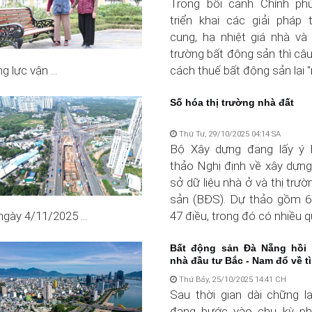
Trong bối cảnh Chính phủ
triển khai các giải pháp
cung, hạ nhiệt giá nhà và 
trường bất động sản thì câ
 lực vận ...
cách thuế bất động sản lại "
Số hóa thị trường nhà đất
Thứ Tư, 29/10/2025 04:14 SA
Bộ Xây dựng đang lấy ý k
thảo Nghị định về xây dựng
sở dữ liệu nhà ở và thị trư
sản (BĐS). Dự thảo gồm 6
ngày 4/11/2025 ...
47 điều, trong đó có nhiều qu
Bất động sản Đà Nẵng hồi
nhà đầu tư Bắc - Nam đổ về t
Thứ Bảy, 25/10/2025 14:41 CH
Sau thời gian dài chững l
đang bước vào chu kỳ ph