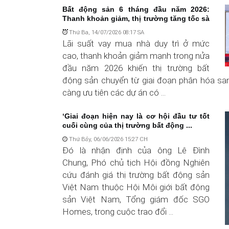
Bất động sản 6 tháng đầu năm 2026:
Thanh khoản giảm, thị trường tăng tốc sà
...
Thứ Ba, 14/07/2026 08:17 SA
Lãi suất vay mua nhà duy trì ở mức
cao, thanh khoản giảm mạnh trong nửa
đầu năm 2026 khiến thị trường bất
động sản chuyển từ giai đoạn phân hóa san
càng ưu tiên các dự án có ...
‘Giai đoạn hiện nay là cơ hội đầu tư tốt
cuối cùng của thị trường bất động ...
Thứ Bảy, 06/06/2026 15:27 CH
Đó là nhận định của ông Lê Đình
Chung, Phó chủ tịch Hội đồng Nghiên
cứu đánh giá thị trường bất động sản
Việt Nam thuộc Hội Môi giới bất động
sản Việt Nam, Tổng giám đốc SGO
Homes, trong cuộc trao đổi ...