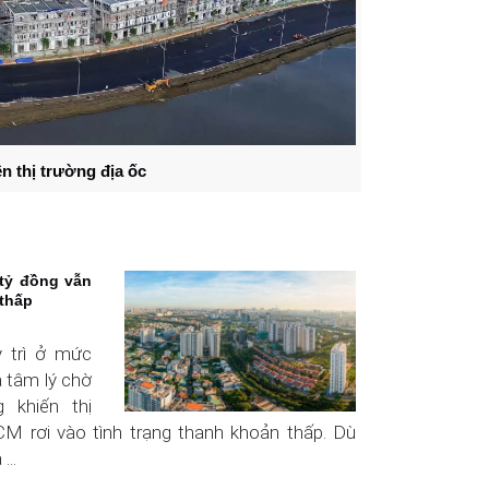
n thị trường địa ốc
 tỷ đồng vẫn
thấp
 trì ở mức
à tâm lý chờ
 khiến thị
 rơi vào tình trạng thanh khoản thấp. Dù
...