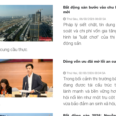
Bất động sản bước vào chu 
mới
Thứ Sáu, 06/03/2026 06:03 SA
Pháp lý siết chặt, tín dụn
soát và chi phí vốn gia tă
hình lại “luật chơi” của th
động sản.
 cung cầu thực.
Dòng vốn ưu đãi mở lối an c
Thứ Hai, 02/03/2026 03:34 SA
Trong bối cảnh thị trường 
đang được tái cấu trúc 
lành mạnh và bền vững hơ
hội nổi lên như một trụ cột
.
vừa bảo đảm an sinh xã hội, 
Bất động sản 2026: Nguồn