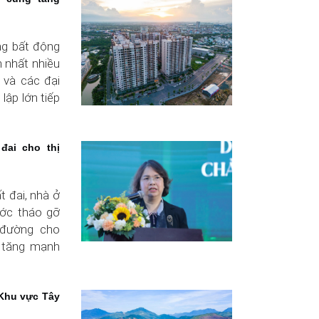
ng bất động
 nhất nhiều
 và các đại
lập lớn tiếp
đai cho thị
t đai, nhà ở
ớc tháo gỡ
 đường cho
 tăng mạnh
: Khu vực Tây