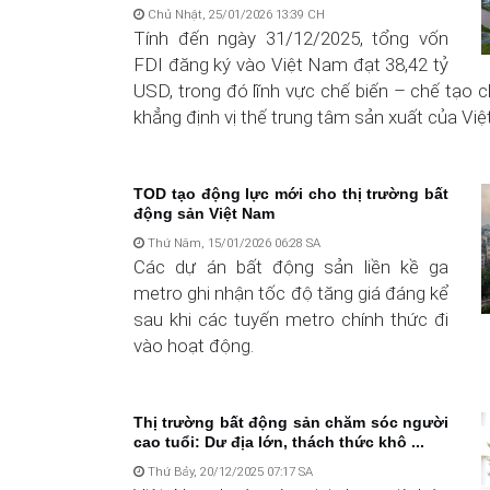
Chủ Nhật, 25/01/2026 13:39 CH
Tính đến ngày 31/12/2025, tổng vốn
FDI đăng ký vào Việt Nam đạt 38,42 tỷ
USD, trong đó lĩnh vực chế biến – chế tạo c
khẳng định vị thế trung tâm sản xuất của Việt
TOD tạo động lực mới cho thị trường bất
động sản Việt Nam
Thứ Năm, 15/01/2026 06:28 SA
Các dự án bất động sản liền kề ga
metro ghi nhận tốc độ tăng giá đáng kể
sau khi các tuyến metro chính thức đi
vào hoạt động.
Thị trường bất động sản chăm sóc người
cao tuổi: Dư địa lớn, thách thức khô ...
Thứ Bảy, 20/12/2025 07:17 SA