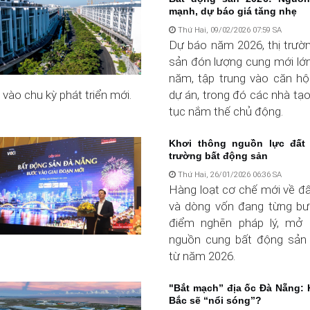
mạnh, dự báo giá tăng nhẹ
Thứ Hai, 09/02/2026 07:59 SA
Dự báo năm 2026, thị trườ
sản đón lượng cung mới lớn
năm, tập trung vào căn hộ
vào chu kỳ phát triển mới.
dự án, trong đó các nhà tạo 
tục nắm thế chủ động.
Khơi thông nguồn lực đất 
trường bất động sản
Thứ Hai, 26/01/2026 06:36 SA
Hàng loạt cơ chế mới về đấ
và dòng vốn đang từng bư
điểm nghẽn pháp lý, mở
nguồn cung bất động sản
từ năm 2026.
"Bắt mạch” địa ốc Đà Nẵng
Bắc sẽ “nổi sóng”?