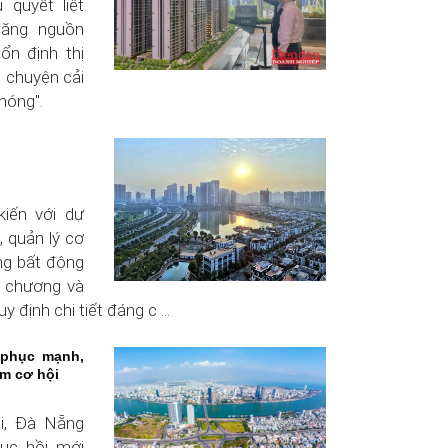
 quyết liệt
 tăng nguồn
ổn định thị
u chuyện cải
nóng".
iến với dự
, quản lý cơ
ờng bất động
 chương và
y định chi tiết đáng c ...
 phục mạnh,
ìm cơ hội
ại, Đà Nẵng
ục hồi mới