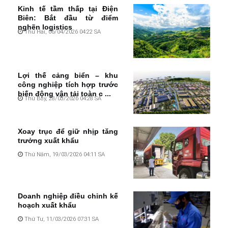
Kinh tế tầm thấp tại Điện
Biên: Bắt đầu từ điểm
nghẽn logistics
Thứ Hai, 06/04/2026 04:22 SA
Lợi thế cảng biển – khu
công nghiệp tích hợp trước
biến động vận tải toàn c ...
Thứ Bảy, 28/03/2026 04:28 SA
Xoay trục để giữ nhịp tăng
trưởng xuất khẩu
Thứ Năm, 19/03/2026 04:11 SA
Doanh nghiệp điều chỉnh kế
hoạch xuất khẩu
Thứ Tư, 11/03/2026 07:31 SA