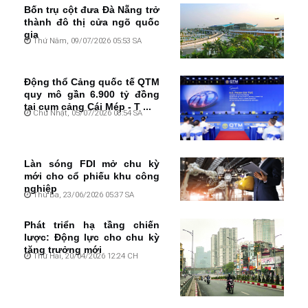
Bốn trụ cột đưa Đà Nẵng trở
thành đô thị cửa ngõ quốc
gia
Thứ Năm, 09/07/2026 05:53 SA
Động thổ Cảng quốc tế QTM
quy mô gần 6.900 tỷ đồng
tại cụm cảng Cái Mép - T ...
Chủ Nhật, 05/07/2026 08:54 SA
Làn sóng FDI mở chu kỳ
mới cho cổ phiếu khu công
nghiệp
Thứ Ba, 23/06/2026 05:37 SA
Phát triển hạ tầng chiến
lược: Động lực cho chu kỳ
tăng trưởng mới
Thứ Hai, 20/04/2026 12:24 CH