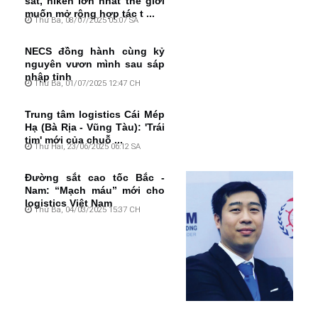
sắt, niken lớn nhất thế giới
muốn mở rộng hợp tác t ...
Thứ Ba, 08/07/2025 05:07 SA
NECS đồng hành cùng kỷ
nguyên vươn mình sau sáp
nhập tỉnh
Thứ Ba, 01/07/2025 12:47 CH
Trung tâm logistics Cái Mép
Hạ (Bà Rịa - Vũng Tàu): 'Trái
tim' mới của chuỗ ...
Thứ Hai, 23/06/2025 06:12 SA
Đường sắt cao tốc Bắc -
Nam: “Mạch máu” mới cho
logistics Việt Nam
Thứ Ba, 04/03/2025 15:37 CH