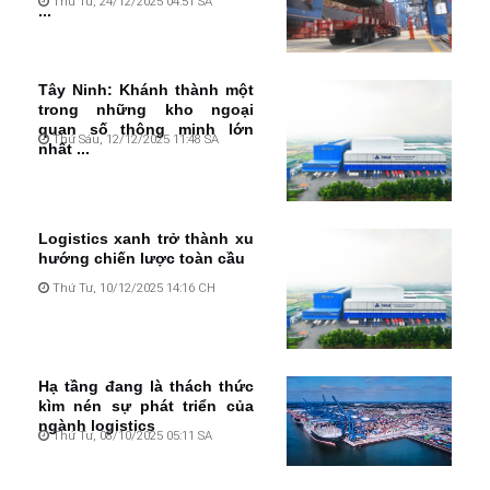
Thứ Tư, 24/12/2025 04:51 SA
...
Tây Ninh: Khánh thành một
trong những kho ngoại
quan số thông minh lớn
Thứ Sáu, 12/12/2025 11:48 SA
nhất ...
Logistics xanh trở thành xu
hướng chiến lược toàn cầu
Thứ Tư, 10/12/2025 14:16 CH
Hạ tầng đang là thách thức
kìm nén sự phát triển của
ngành logistics
Thứ Tư, 08/10/2025 05:11 SA