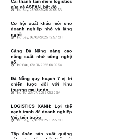
Cái thành tâm điểm logistics
của cả ASEAN, bất độ ...
Thứ Bảy, 23/08/2025 07:08 SA
Cơ hội xuất khẩu mới cho
doanh nghiệp nhỏ và làng
nghề
Thứ Bảy, 09/08/2025 12:57 CH
Cảng Đà Nẵng nâng cao
năng suất nhờ công nghệ
số
Thứ Sáu, 08/08/2025 06:00 SA
Đà Nẵng quy hoạch 7 vị trí
chiến lược đối với Khu
thương mại tự do
Thứ Tư, 23/07/2025 05:26 SA
LOGISTICS XANH: Lợi thế
cạnh tranh để doanh nghiệp
Việt tiến bước
Thứ Bảy, 12/07/2025 15:55 CH
Tập đoàn sản xuất quặng