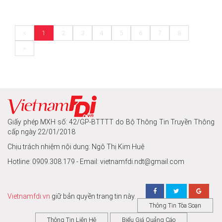
<
1
2
3
4
5
6
7
8
>
Giấy phép MXH số: 42/GP-BTTTT do Bộ Thông Tin Truyền Thông
cấp ngày 22/01/2018
Chịu trách nhiệm nội dung: Ngô Thị Kim Huệ
Hotline: 0909.308.179 - Email: vietnamfdi.ndt@gmail.com
Vietnamfdi.vn
giữ bản quyền trang tin này.
Thông Tin Tòa Soạn
Thông Tin Liên Hệ
Biểu Giá Quảng Cáo