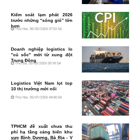
Kiểm soát lạm phát 2026
trước những “sóng gió” lớn
hơn
Thứ Hai, 09/03/2026 07:33 SA
Doanh nghiệp logistics lo
"cú sốc" mới từ xung đột
Trung Đông
Thứ Ba, 03/03/2026 05:18 SA
Logistics Việt Nam lọt top
10 thị trường mới nổi
Thứ Hai, 05/01/2026 04:46 SA
TPHCM đề xuất chưa thu
phí hạ tầng cảng biển khu
vực Bình Dương, Bà Rịa - V