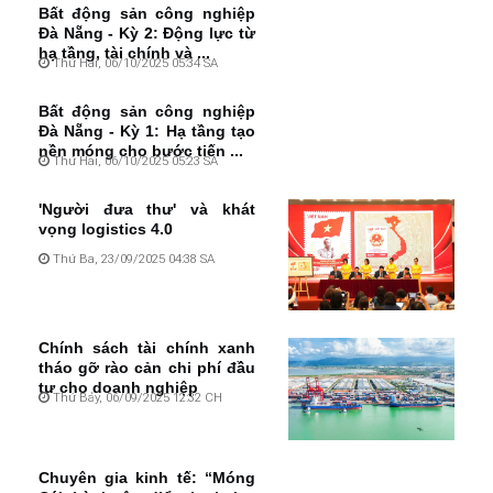
Bất động sản công nghiệp
Đà Nẵng - Kỳ 2: Động lực từ
hạ tầng, tài chính và ...
Thứ Hai, 06/10/2025 05:34 SA
Bất động sản công nghiệp
Đà Nẵng - Kỳ 1: Hạ tầng tạo
nền móng cho bước tiến ...
Thứ Hai, 06/10/2025 05:23 SA
'Người đưa thư' và khát
vọng logistics 4.0
Thứ Ba, 23/09/2025 04:38 SA
Chính sách tài chính xanh
tháo gỡ rào cản chi phí đầu
tư cho doanh nghiệp
Thứ Bảy, 06/09/2025 12:32 CH
Chuyên gia kinh tế: “Móng