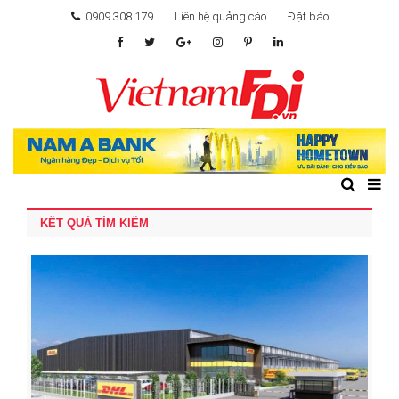
0909.308.179
Liên hệ quảng cáo
Đặt báo
TÂM ĐIỂM ĐẦU TƯ
TÀI CHÍNH
BẤT ĐỘNG SẢN
KẾT QUẢ TÌM KIẾM
KHỞI NGHIỆP
GIẢI TRÍ & CÔNG NGHỆ