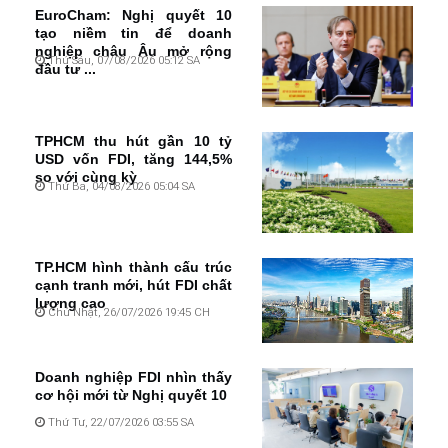
EuroCham: Nghị quyết 10
tạo niềm tin để doanh
nghiệp châu Âu mở rộng
Thứ Sáu, 07/08/2026 05:12 SA
đầu tư ...
TPHCM thu hút gần 10 tỷ
USD vốn FDI, tăng 144,5%
so với cùng kỳ
Thứ Ba, 04/08/2026 05:04 SA
TP.HCM hình thành cấu trúc
cạnh tranh mới, hút FDI chất
lượng cao
Chủ Nhật, 26/07/2026 19:45 CH
Doanh nghiệp FDI nhìn thấy
cơ hội mới từ Nghị quyết 10
Thứ Tư, 22/07/2026 03:55 SA