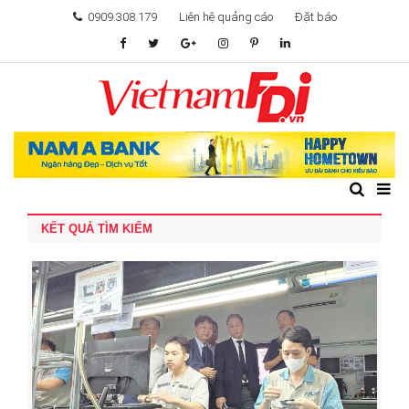
0909.308.179
Liên hệ quảng cáo
Đặt báo
TÂM ĐIỂM ĐẦU TƯ
TÀI CHÍNH
BẤT ĐỘNG SẢN
KẾT QUẢ TÌM KIẾM
KHỞI NGHIỆP
GIẢI TRÍ & CÔNG NGHỆ