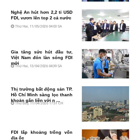
Nghệ An hút hơn 2,2 tỉ USD
FDI, vươn lên top 2 cả nước
Thứ Hai, 11/05/2026 04:03 SA
Gia tăng sức hút đầu tư,
Việt Nam đón làn sóng FDI
mới
Thứ Hai, 13/04/2026 04:39 SA
Thị trường bất động sản TP.
Hồ Chí Minh sàng lọc thanh
khoản gắn liền với n ...
Thứ Bảy, 11/04/2026 17:51 CH
FDI lấp khoảng trống vốn
địa ốc