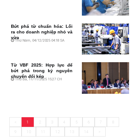
Bứt phá từ chuẩn hóa: Lối
ra cho doanh nghiệp nhỏ và
vừa
Thứ Năm, 04/12/2025 04:18 SA
Từ VBF 2025: Hợp lực để
bứt phá trong kỷ nguyên
chuyển đổi kép
Thứ Ba, 11/11/2025 15:27 CH
<
1
2
3
4
5
6
7
8
9
10
11
12
13
14
>