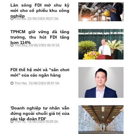
Làn sóng FDI mở chu kỳ
mới cho cổ phiếu khu công
nghiệp
Thứ Ba, 23/06/2026 05:37 SA
TPHCM giữ vững đà tăng
trưởng, thu hút FDI tăng
hơn 114%
Thứ Bảy, 20/06/2026 06:19 SA
FDI thế hệ mới và “sân chơi
mới” của các ngân hàng
Thứ Hai, 15/06/2026 05:01 SA
'Doanh nghiệp tư nhân vẫn
đứng ngoài chuỗi giá trị của
các tập đoàn FDI'
Thứ Tư, 10/06/2026 05:28 SA