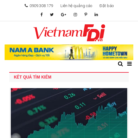
0909.308.179
Liên hệ quảng cáo
Đặt báo
TÂM ĐIỂM ĐẦU TƯ
TÀI CHÍNH
BẤT ĐỘNG SẢN
KẾT QUẢ TÌM KIẾM
KHỞI NGHIỆP
GIẢI TRÍ & CÔNG NGHỆ