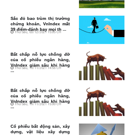
Sắc đỏ bao trùm thị trường
chứng khoán, VnIndex mất
39 điểm-đánh bay mọi th ...
Thứ Sáu, 03/12/2021 15:05 CH
Bất chấp nỗ lực chống đỡ
của cổ phiếu ngân hàng,
VnIndex giảm sâu khi hàng
Thứ Sáu, 19/11/2021 14:56 CH
...
Bất chấp nỗ lực chống đỡ
của cổ phiếu ngân hàng,
VnIndex giảm sâu khi hàng
Thứ Sáu, 19/11/2021 15:00 CH
...
Cổ phiếu bất động sản, xây
dựng, vật liệu xây dựng