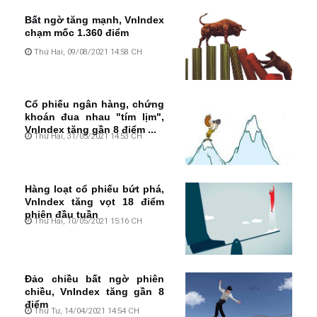
Bất ngờ tăng mạnh, VnIndex
chạm mốc 1.360 điểm
Thứ Hai, 09/08/2021 14:58 CH
Cổ phiếu ngân hàng, chứng
khoán đua nhau "tím lịm",
VnIndex tăng gần 8 điểm ...
Thứ Hai, 31/05/2021 14:53 CH
Hàng loạt cổ phiếu bứt phá,
VnIndex tăng vọt 18 điểm
phiên đầu tuần
Thứ Hai, 10/05/2021 15:16 CH
Đảo chiều bất ngờ phiên
chiều, VnIndex tăng gần 8
điểm
Thứ Tư, 14/04/2021 14:54 CH