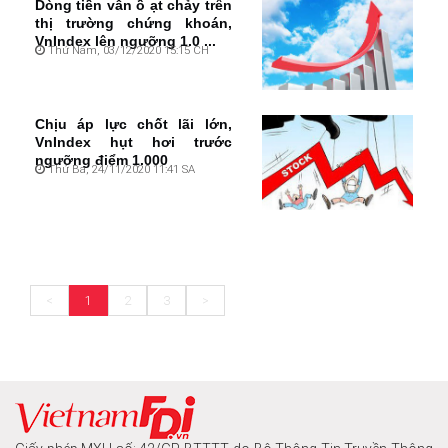
Dòng tiền vẫn ồ ạt chảy trên
thị trường chứng khoán,
VnIndex lên ngưỡng 1.0 ...
Thứ Năm, 03/12/2020 15:15 CH
Chịu áp lực chốt lãi lớn,
VnIndex hụt hơi trước
ngưỡng điểm 1.000
Thứ Ba, 24/11/2020 11:41 SA
<
1
2
3
>