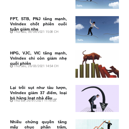
FPT, STB, PNJ tăng mạnh,
VnIndex chốt phiên cuối
tuần giảm nhẹ
Thứ Sáu, 09/04/2021 15:08 CH
HPG, VJC, VIC tăng mạnh,
VnIndex chỉ còn giảm nhẹ
cuối phiên
Thứ Sáu, 26/03/2021 14:54 CH
Lại trồi sụt như tàu lượn,
VnIndex giảm 37 điểm, loại
bỏ hàng loạt nhà đầu ...
Thứ Ba, 26/01/2021 11:16 SA
Nhiều chứng quyền tăng
mấy chục phần trăm,