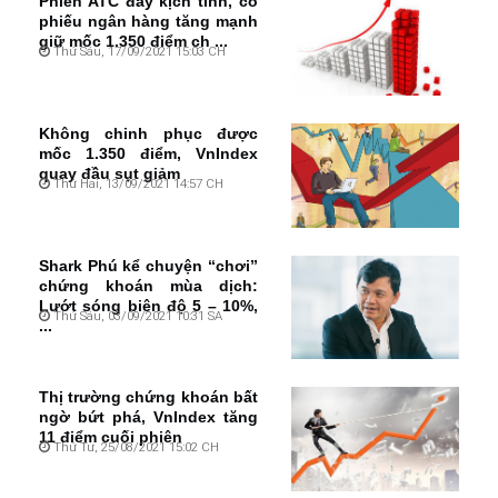
Phiên ATC đầy kịch tính, cổ
phiếu ngân hàng tăng mạnh
giữ mốc 1.350 điểm ch ...
Thứ Sáu, 17/09/2021 15:03 CH
Không chinh phục được
mốc 1.350 điểm, VnIndex
quay đầu sụt giảm
Thứ Hai, 13/09/2021 14:57 CH
Shark Phú kể chuyện “chơi”
chứng khoán mùa dịch:
Lướt sóng biên độ 5 – 10%,
Thứ Sáu, 03/09/2021 10:31 SA
...
Thị trường chứng khoán bất
ngờ bứt phá, VnIndex tăng
11 điểm cuối phiên
Thứ Tư, 25/08/2021 15:02 CH