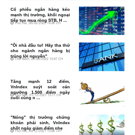
Cổ phiếu ngân hàng kéo
mạnh thị trường, khối ngoại
tiếp tục mua ròng STB, H ...
Thứ Hai, 06/02/2023 16:08 CH
"Ôi nhà đầu tư! Hãy tha thứ
cho ngành ngân hàng bị
trúng lời nguyền"
Thứ Năm, 03/03/2022 15:47 CH
Tăng mạnh 12 điểm,
VnIndex suýt soát cán
ngưỡng 1.500 điểm ngày
Thứ Sáu, 31/12/2021 15:11 CH
cuối cùng n ...
"Nóng" thị trường chứng
khoán phái sinh, VnIndex
chốt ngày giảm điểm nhẹ
Thứ Hai, 20/12/2021 15:08 CH