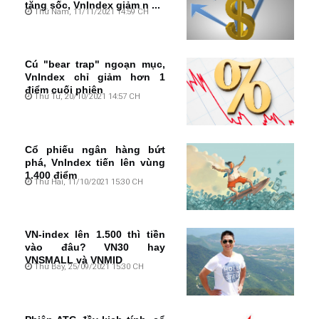
tăng sốc, VnIndex giảm n ...
Thứ Năm, 11/11/2021 14:59 CH
Cú "bear trap" ngoạn mục,
VnIndex chỉ giảm hơn 1
điểm cuối phiên
Thứ Tư, 20/10/2021 14:57 CH
Cổ phiếu ngân hàng bứt
phá, VnIndex tiến lên vùng
1.400 điểm
Thứ Hai, 11/10/2021 15:30 CH
VN-index lên 1.500 thì tiền
vào đâu? VN30 hay
VNSMALL và VNMID
Thứ Bảy, 25/09/2021 15:30 CH