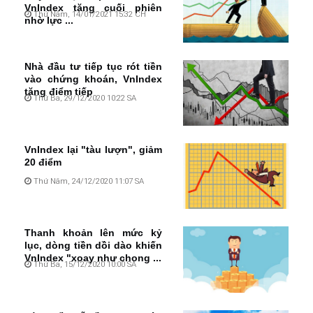
VnIndex tăng cuối phiên
Thứ Năm, 14/01/2021 15:32 CH
nhờ lực ...
Nhà đầu tư tiếp tục rót tiền
vào chứng khoán, VnIndex
tăng điểm tiếp
Thứ Ba, 29/12/2020 10:22 SA
VnIndex lại "tàu lượn", giảm
20 điểm
Thứ Năm, 24/12/2020 11:07 SA
Thanh khoản lên mức kỷ
lục, dòng tiền dồi dào khiến
VnIndex "xoay như chong ...
Thứ Ba, 15/12/2020 10:00 SA