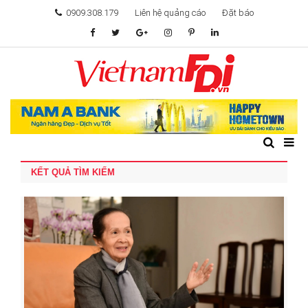
0909.308.179
Liên hệ quảng cáo
Đặt báo
TÂM ĐIỂM ĐẦU TƯ
TÀI CHÍNH
BẤT ĐỘNG SẢN
KẾT QUẢ TÌM KIẾM
KHỞI NGHIỆP
GIẢI TRÍ & CÔNG NGHỆ