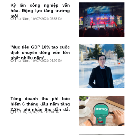
Kỳ lân công nghiệp văn
hóa: Động lực tăng trưởng
mới
Thứ Năm, 16/07/2026 05:38 SA
'Mục tiêu GDP 10% tạo cuộc
dịch chuyển dòng vốn lớn
nhất nhiều năm'
Thứ Năm, 16/07/2026 04:29 SA
Tổng doanh thu phí bảo
hiểm 6 tháng đầu năm tăng
2,2%, phi nhân thọ dẫn dắt
Thứ Ba, 14/07/2026 08:19 SA
...