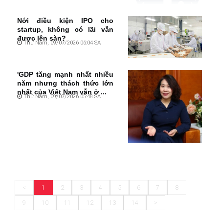
Nới điều kiện IPO cho
startup, không có lãi vẫn
được lên sàn?
Thứ Năm, 09/07/2026 06:04 SA
'GDP tăng mạnh nhất nhiều
năm nhưng thách thức lớn
nhất của Việt Nam vẫn ở ...
Thứ Năm, 09/07/2026 05:48 SA
<
1
2
3
4
5
6
7
8
9
10
11
12
13
14
>