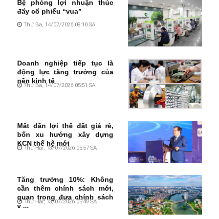
Bệ phóng lợi nhuận thúc
đẩy cổ phiếu “vua”
Thứ Ba, 14/07/2026 08:10 SA
Doanh nghiệp tiếp tục là
động lực tăng trưởng của
nền kinh tế
Thứ Ba, 14/07/2026 05:51 SA
Mất dần lợi thế đất giá rẻ,
bốn xu hướng xây dựng
KCN thế hệ mới
Thứ Hai, 13/07/2026 05:57 SA
Tăng trưởng 10%: Không
cần thêm chính sách mới,
quan trọng đưa chính sách
Thứ Hai, 13/07/2026 05:49 SA
v ...