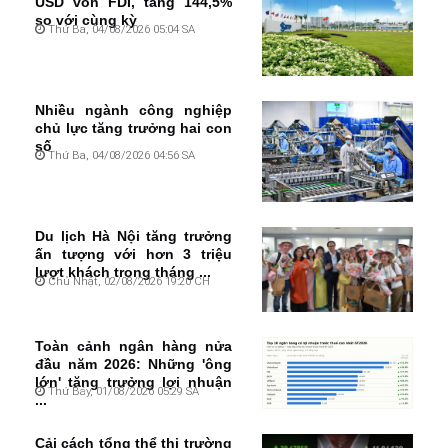
USD vốn FDI, tăng 144,5%
so với cùng kỳ
Thứ Ba, 04/08/2026 05:04 SA
Nhiều ngành công nghiệp
chủ lực tăng trưởng hai con
số
Thứ Ba, 04/08/2026 04:56 SA
Du lịch Hà Nội tăng trưởng
ấn tượng với hơn 3 triệu
lượt khách trong tháng ...
Chủ Nhật, 02/08/2026 19:20 CH
Toàn cảnh ngân hàng nửa
đầu năm 2026: Những 'ông
lớn' tăng trưởng lợi nhuận
Thứ Bảy, 01/08/2026 05:29 SA
...
Cải cách tổng thể thị trường