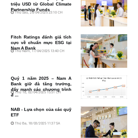
triệu USD từ Global Climate
Partnership Funds
Thứ Sáu, 25/04/2025 23:10 CH
Fitch Ratings đánh giá tích
cực về chuẩn mực ESG tại
Nam A Bank
Thứ Năm, 17/04/2025 13:40 CH
Quý 1 năm 2025 – Nam A
Bank giữ đà tăng trưởng,
đẩy mạnh các chương trình
Thứ Tư, 02/04/2025 15:51 CH
đ ...
NAB - Lựa chọn của các quỹ
ETF
Thứ Ba, 18/03/2025 11:37 SA