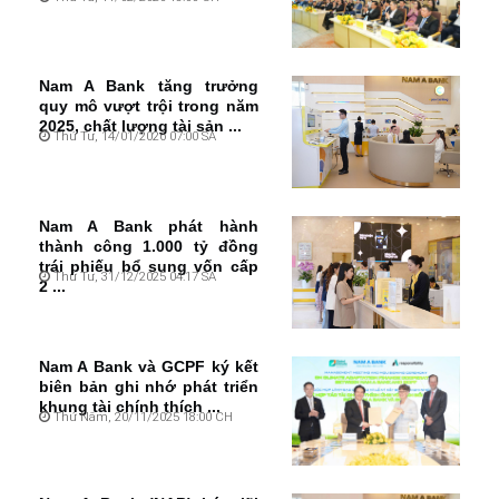
Nam A Bank tăng trưởng
quy mô vượt trội trong năm
2025, chất lượng tài sản ...
Thứ Tư, 14/01/2026 07:00 SA
Nam A Bank phát hành
thành công 1.000 tỷ đồng
trái phiếu bổ sung vốn cấp
Thứ Tư, 31/12/2025 04:17 SA
2 ...
Nam A Bank và GCPF ký kết
biên bản ghi nhớ phát triển
khung tài chính thích ...
Thứ Năm, 20/11/2025 18:00 CH