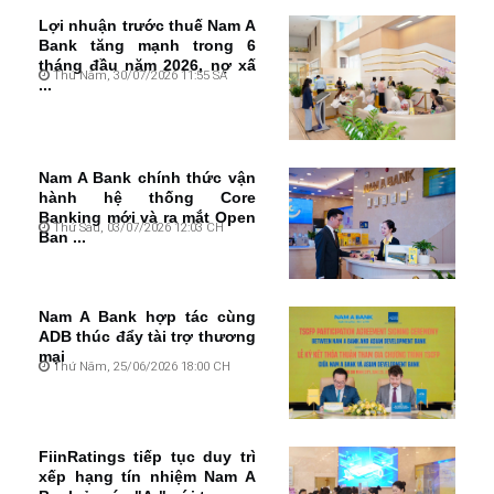
Lợi nhuận trước thuế Nam A
Bank tăng mạnh trong 6
tháng đầu năm 2026, nợ xấ
Thứ Năm, 30/07/2026 11:55 SA
...
Nam A Bank chính thức vận
hành hệ thống Core
Banking mới và ra mắt Open
Thứ Sáu, 03/07/2026 12:03 CH
Ban ...
Nam A Bank hợp tác cùng
ADB thúc đẩy tài trợ thương
mại
Thứ Năm, 25/06/2026 18:00 CH
FiinRatings tiếp tục duy trì
xếp hạng tín nhiệm Nam A