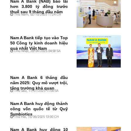
Nam A Bank (NAB) báo lãi
hơn 3.800 tỷ đồng trước
thuế sau 9 tháng đầu năm
Thứ Năm, 02/10/2025 17:24 CH
Nam A Bank tiếp tục vào Top
50 Công ty kinh doanh hiệu
quả nhất Việt Nam
Chủ Nhật, 28/09/2025 04:58 SA
Nam A Bank 6 tháng đầu
năm 2025: Quy mô vượt trội,
tăng trưởng khả quan
Thứ Sáu, 11/07/2025 11:00 SA
Nam A Bank huy động thành
công vốn quốc tế từ Quỹ
Symbiotics
Thứ Hai, 16/06/2025 13:00 CH
Nam A Bank huy động 10