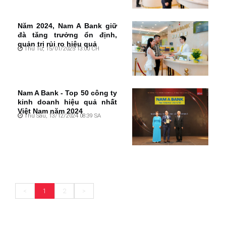
Năm 2024, Nam A Bank giữ
đà tăng trưởng ổn định,
quản trị rủi ro hiệu quả
Thứ Tư, 15/01/2025 13:00 CH
Nam A Bank - Top 50 công ty
kinh doanh hiệu quả nhất
Việt Nam năm 2024
Thứ Sáu, 13/12/2024 08:39 SA
<
1
2
>