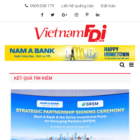
0909.308.179
Liên hệ quảng cáo
Đặt báo
TÂM ĐIỂM ĐẦU TƯ
TÀI CHÍNH
BẤT ĐỘNG SẢN
KẾT QUẢ TÌM KIẾM
KHỞI NGHIỆP
GIẢI TRÍ & CÔNG NGHỆ