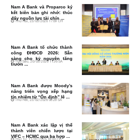
Nam A Bank và Proparco ký
kết biên bản ghi nhớ: thúc
đẩy nguồn lực tài chín ...
Thứ Hai, 23/03/2026 17:09 CH
Nam A Bank tổ chức thành
công ĐHĐCĐ 2026: Sẵn
sàng cho kỷ nguyên tăng
Thứ Sáu, 20/03/2026 11:36 SA
trưởn ...
Nam A Bank được Moody’s
nâng triển vọng xếp hạng
tín nhiệm từ “Ổn định” lê ...
Thứ Hai, 23/02/2026 08:28 SA
Nam A Bank xác lập vị thế
thành viên chiến lược tại
VIFC – HCMC qua ba hợp ...
Thứ Tư, 11/02/2026 18:00 CH