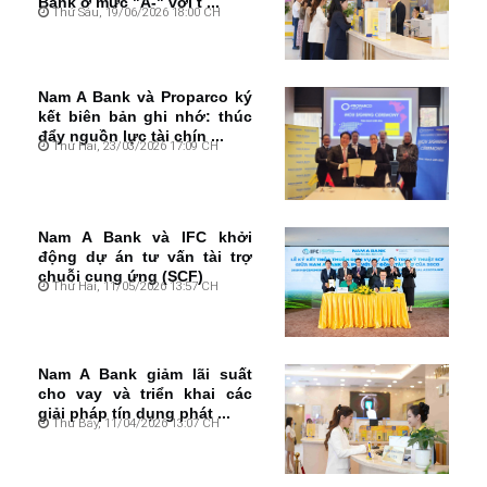
Bank ở mức "A-" với t ...
Thứ Sáu, 19/06/2026 18:00 CH
Nam A Bank và Proparco ký
kết biên bản ghi nhớ: thúc
đẩy nguồn lực tài chín ...
Thứ Hai, 23/03/2026 17:09 CH
Nam A Bank và IFC khởi
động dự án tư vấn tài trợ
chuỗi cung ứng (SCF)
Thứ Hai, 11/05/2026 13:57 CH
Nam A Bank giảm lãi suất
cho vay và triển khai các
giải pháp tín dụng phát ...
Thứ Bảy, 11/04/2026 13:07 CH