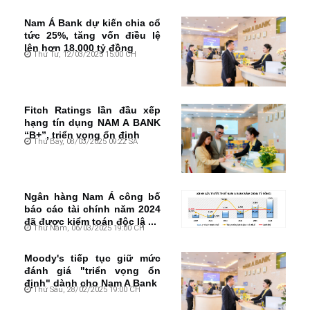
Nam Á Bank dự kiến chia cổ
tức 25%, tăng vốn điều lệ
lên hơn 18.000 tỷ đồng
Thứ Tư, 12/03/2025 15:00 CH
Fitch Ratings lần đầu xếp
hạng tín dụng NAM A BANK
“B+”, triển vọng ổn định
Thứ Bảy, 08/03/2025 09:22 SA
Ngân hàng Nam Á công bố
báo cáo tài chính năm 2024
đã được kiểm toán độc lậ ...
Thứ Năm, 06/03/2025 19:00 CH
Moody's tiếp tục giữ mức
đánh giá "triển vọng ổn
định" dành cho Nam A Bank
Thứ Sáu, 28/02/2025 19:00 CH