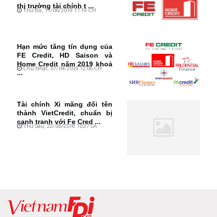
thị trường tài chính t ...
Thứ Ba, 11/06/2019 17:19 CH
Hạn mức tăng tín dụng của
FE Credit, HD Saison và
Home Credit năm 2019 khoả
Chủ Nhật, 07/04/2019 12:06 CH
...
Tài chính Xi măng đổi tên
thành VietCredit, chuẩn bị
cạnh tranh với Fe Cred ...
Thứ Sáu, 22/06/2018 10:27 SA