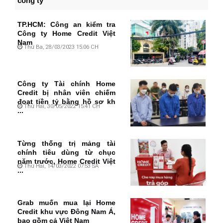
công ty
TP.HCM: Công an kiểm tra
Công ty Home Credit Việt
Nam
Thứ Ba, 28/03/2023 15:06 CH
Công ty Tài chính Home
Credit bị nhân viên chiếm
đoạt tiền tỷ bằng hồ sơ kh
Thứ Hai, 30/05/2022 15:41 CH
...
Từng thống trị mảng tài
chính tiêu dùng từ chục
năm trước, Home Credit Việt
Thứ Hai, 14/03/2022 07:53 SA
...
Grab muốn mua lại Home
Credit khu vực Đông Nam Á,
bao gồm cả Việt Nam