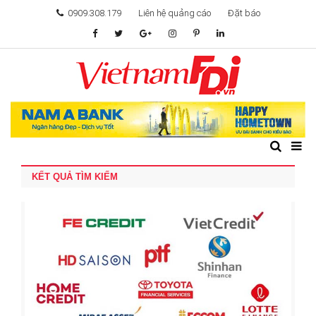
0909.308.179
Liên hệ quảng cáo
Đặt báo
TÂM ĐIỂM ĐẦU TƯ
TÀI CHÍNH
BẤT ĐỘNG SẢN
KẾT QUẢ TÌM KIẾM
KHỞI NGHIỆP
GIẢI TRÍ & CÔNG NGHỆ