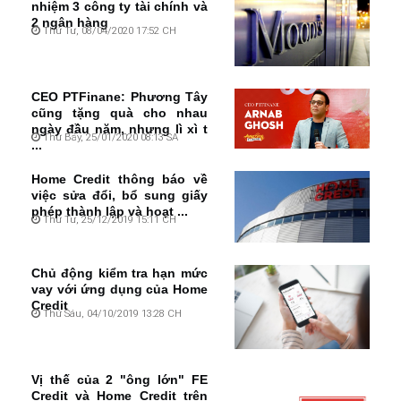
nhiệm 3 công ty tài chính và
2 ngân hàng
Thứ Tư, 08/04/2020 17:52 CH
CEO PTFinane: Phương Tây
cũng tặng quà cho nhau
ngày đầu năm, nhưng lì xì t
Thứ Bảy, 25/01/2020 08:13 SA
...
Home Credit thông báo về
việc sửa đổi, bổ sung giấy
phép thành lập và hoạt ...
Thứ Tư, 25/12/2019 15:11 CH
Chủ động kiểm tra hạn mức
vay với ứng dụng của Home
Credit
Thứ Sáu, 04/10/2019 13:28 CH
Vị thế của 2 "ông lớn" FE
Credit và Home Credit trên