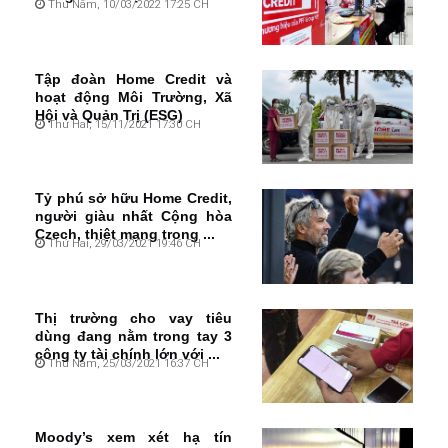
Thứ Năm, 10/03/2022 17:25 CH
Tập đoàn Home Credit và
hoạt động Môi Trường, Xã
Hội và Quản Trị (ESG)
Thứ Hai, 15/11/2021 17:30 CH
Tỷ phú sở hữu Home Credit,
người giàu nhất Cộng hòa
Czech, thiệt mạng trong ...
Thứ Hai, 29/03/2021 19:46 CH
Thị trường cho vay tiêu
dùng đang nằm trong tay 3
công ty tài chính lớn với ...
Thứ Năm, 25/03/2021 16:37 CH
Moody’s xem xét hạ tín