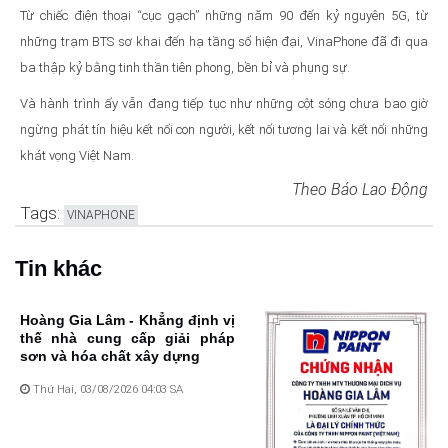
Từ chiếc điện thoại “cục gạch” những năm 90 đến kỷ nguyên 5G, từ
những trạm BTS sơ khai đến hạ tầng số hiện đại, VinaPhone đã đi qua
ba thập kỷ bằng tinh thần tiên phong, bền bỉ và phụng sự.
Và hành trình ấy vẫn đang tiếp tục như những cột sóng chưa bao giờ
ngừng phát tín hiệu kết nối con người, kết nối tương lai và kết nối những
khát vọng Việt Nam.
Theo Báo Lao Động
Tags:
VINAPHONE
Tin khác
Hoàng Gia Lâm - Khẳng định vị
thế nhà cung cấp giải pháp
sơn và hóa chất xây dựng
Thứ Hai, 03/08/2026 04:03 SA