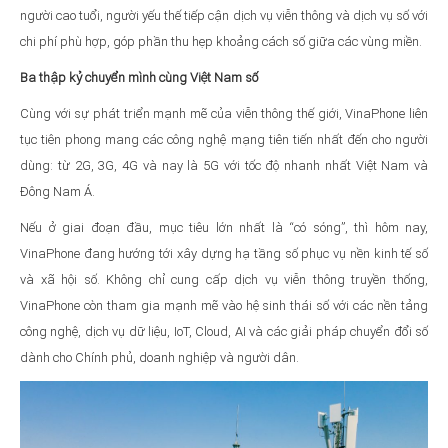
người cao tuổi, người yếu thế tiếp cận dịch vụ viễn thông và dịch vụ số với
chi phí phù hợp, góp phần thu hẹp khoảng cách số giữa các vùng miền.
Ba thập kỷ chuyển mình cùng Việt Nam số
Cùng với sự phát triển mạnh mẽ của viễn thông thế giới, VinaPhone liên
tục tiên phong mang các công nghệ mạng tiên tiến nhất đến cho người
dùng: từ 2G, 3G, 4G và nay là 5G với tốc độ nhanh nhất Việt Nam và
Đông Nam Á.
Nếu ở giai đoạn đầu, mục tiêu lớn nhất là “có sóng”, thì hôm nay,
VinaPhone đang hướng tới xây dựng hạ tầng số phục vụ nền kinh tế số
và xã hội số. Không chỉ cung cấp dịch vụ viễn thông truyền thống,
VinaPhone còn tham gia mạnh mẽ vào hệ sinh thái số với các nền tảng
công nghệ, dịch vụ dữ liệu, IoT, Cloud, AI và các giải pháp chuyển đổi số
dành cho Chính phủ, doanh nghiệp và người dân.