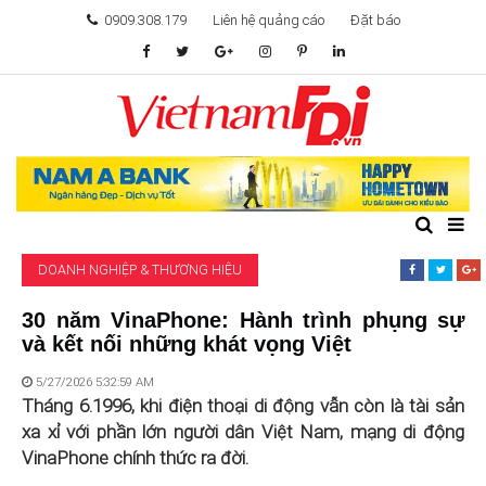
0909.308.179
Liên hệ quảng cáo
Đặt báo
TÂM ĐIỂM ĐẦU TƯ
TÀI CHÍNH
BẤT ĐỘNG SẢN
DOANH NGHIỆP & THƯƠNG HIỆU
KHỞI NGHIỆP
30 năm VinaPhone: Hành trình phụng sự
và kết nối những khát vọng Việt
GIẢI TRÍ & CÔNG NGHỆ
5/27/2026 5:32:59 AM
Tháng 6.1996, khi điện thoại di động vẫn còn là tài sản
xa xỉ với phần lớn người dân Việt Nam, mạng di động
VinaPhone chính thức ra đời.