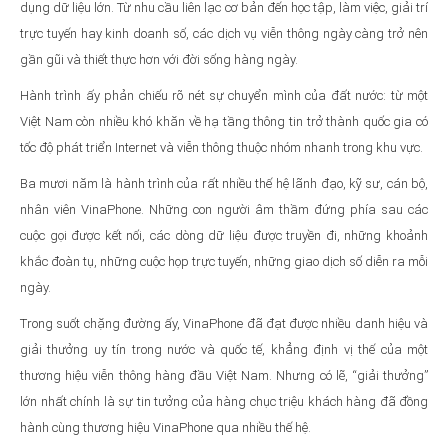
dụng dữ liệu lớn. Từ nhu cầu liên lạc cơ bản đến học tập, làm việc, giải trí
trực tuyến hay kinh doanh số, các dịch vụ viễn thông ngày càng trở nên
gần gũi và thiết thực hơn với đời sống hàng ngày.
Hành trình ấy phản chiếu rõ nét sự chuyển mình của đất nước: từ một
Việt Nam còn nhiều khó khăn về hạ tầng thông tin trở thành quốc gia có
tốc độ phát triển Internet và viễn thông thuộc nhóm nhanh trong khu vực.
Ba mươi năm là hành trình của rất nhiều thế hệ lãnh đạo, kỹ sư, cán bộ,
nhân viên VinaPhone. Những con người âm thầm đứng phía sau các
cuộc gọi được kết nối, các dòng dữ liệu được truyền đi, những khoảnh
khắc đoàn tụ, những cuộc họp trực tuyến, những giao dịch số diễn ra mỗi
ngày.
Trong suốt chặng đường ấy, VinaPhone đã đạt được nhiều danh hiệu và
giải thưởng uy tín trong nước và quốc tế, khẳng định vị thế của một
thương hiệu viễn thông hàng đầu Việt Nam. Nhưng có lẽ, “giải thưởng”
lớn nhất chính là sự tin tưởng của hàng chục triệu khách hàng đã đồng
hành cùng thương hiệu VinaPhone qua nhiều thế hệ.