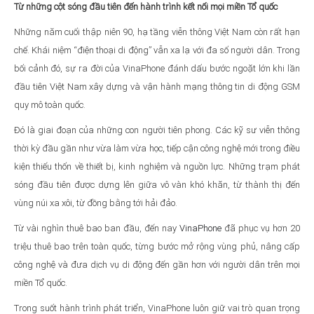
Từ những cột sóng đầu tiên đến hành trình kết nối mọi miền Tổ quốc
Những năm cuối thập niên 90, hạ tầng viễn thông Việt Nam còn rất hạn
chế. Khái niệm “điện thoại di động” vẫn xa lạ với đa số người dân. Trong
bối cảnh đó, sự ra đời của VinaPhone đánh dấu bước ngoặt lớn khi lần
đầu tiên Việt Nam xây dựng và vận hành mạng thông tin di động GSM
quy mô toàn quốc.
Đó là giai đoạn của những con người tiên phong. Các kỹ sư viễn thông
thời kỳ đầu gần như vừa làm vừa học, tiếp cận công nghệ mới trong điều
kiện thiếu thốn về thiết bị, kinh nghiệm và nguồn lực. Những trạm phát
sóng đầu tiên được dựng lên giữa vô vàn khó khăn, từ thành thị đến
vùng núi xa xôi, từ đồng bằng tới hải đảo.
Từ vài nghìn thuê bao ban đầu, đến nay
VinaPhone
đã phục vụ hơn 20
triệu thuê bao trên toàn quốc, từng bước mở rộng vùng phủ, nâng cấp
công nghệ và đưa dịch vụ di động đến gần hơn với người dân trên mọi
miền Tổ quốc.
Trong suốt hành trình phát triển, VinaPhone luôn giữ vai trò quan trọng