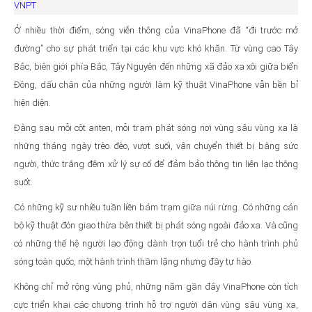
VNPT
Ở nhiều thời điểm, sóng viễn thông của VinaPhone đã “đi trước mở
đường” cho sự phát triển tại các khu vực khó khăn. Từ vùng cao Tây
Bắc, biên giới phía Bắc, Tây Nguyên đến những xã đảo xa xôi giữa biển
Đông, dấu chân của những người làm kỹ thuật VinaPhone vẫn bền bỉ
hiện diện.
Đằng sau mỗi cột anten, mỗi trạm phát sóng nơi vùng sâu vùng xa là
những tháng ngày trèo đèo, vượt suối, vận chuyển thiết bị bằng sức
người, thức trắng đêm xử lý sự cố để đảm bảo thông tin liên lạc thông
suốt.
Có những kỹ sư nhiều tuần liền bám trạm giữa núi rừng. Có những cán
bộ kỹ thuật đón giao thừa bên thiết bị phát sóng ngoài đảo xa. Và cũng
có những thế hệ người lao động dành trọn tuổi trẻ cho hành trình phủ
sóng toàn quốc, một hành trình thầm lặng nhưng đầy tự hào.
Không chỉ mở rộng vùng phủ, những năm gần đây VinaPhone còn tích
cực triển khai các chương trình hỗ trợ người dân vùng sâu vùng xa,